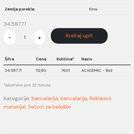
Zemlja porekla:
Kina
34.587.71
Kreiraj upit
-
+
Šifra
Cena
Količina*
Naziv
34.587.71
112,80
7601
ACADEMIC - Bež
*ažurirano pre 32 minuta
Kategorije:
Kancelarija
,
Kancelarija
,
Reklamni
materijal
,
Setovi za beleške