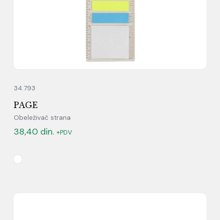
34.793
PAGE
Obeleživač strana
38,40
din.
+PDV