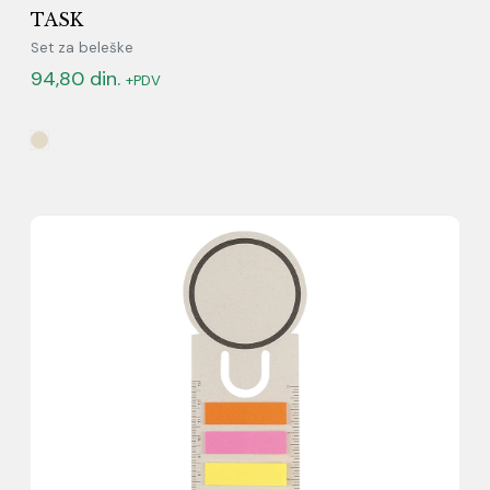
TASK
Set za beleške
94,80
din.
+PDV