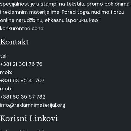
specijalnost je u štampi na tekstilu, promo poklonima,
i reklamnim materijalima. Pored toga, nudimo i brzu
online narudžbinu, efikasnu isporuku, kao i
konkurentne cene.
Kontakt
tel:
+381 21 301 76 76
mob:
+381 63 85 41 707
mob:
+381 60 35 57 782
info@reklamnimaterijal.org
Korisni Linkovi