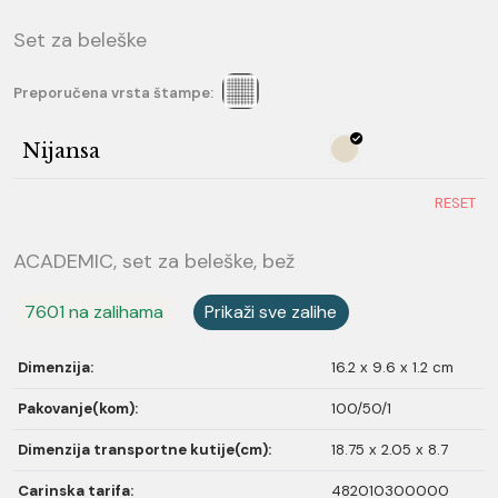
Set za beleške
Preporučena vrsta štampe:
Nijansa
RESET
ACADEMIC, set za beleške, bež
7601 na zalihama
Prikaži sve zalihe
Dimenzija:
16.2 x 9.6 x 1.2 cm
Pakovanje(kom):
100/50/1
Dimenzija transportne kutije(cm):
18.75 x 2.05 x 8.7
Carinska tarifa:
482010300000