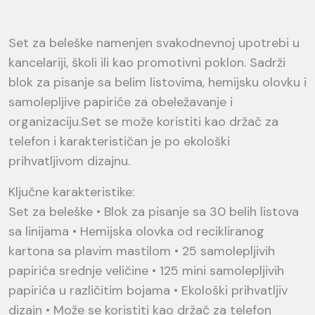
Set za beleške namenjen svakodnevnoj upotrebi u
kancelariji, školi ili kao promotivni poklon. Sadrži
blok za pisanje sa belim listovima, hemijsku olovku i
samolepljive papiriće za obeležavanje i
organizaciju.Set se može koristiti kao držač za
telefon i karakterističan je po ekološki
prihvatljivom dizajnu.
Ključne karakteristike:
Set za beleške • Blok za pisanje sa 30 belih listova
sa linijama • Hemijska olovka od recikliranog
kartona sa plavim mastilom • 25 samolepljivih
papirića srednje veličine • 125 mini samolepljivih
papirića u različitim bojama • Ekološki prihvatljiv
dizajn • Može se koristiti kao držač za telefon