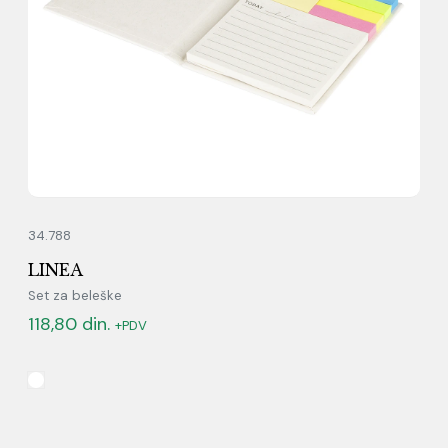
34.788
LINEA
Set za beleške
118,80
din.
+PDV