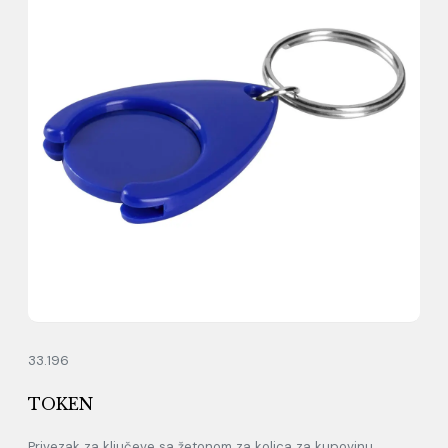
33.196
TOKEN
Privezak za ključeve sa žetonom za kolica za kupovinu