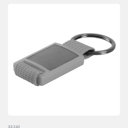
33.242