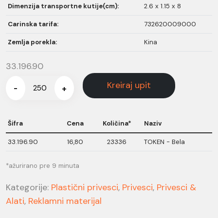
Dimenzija transportne kutije(cm):
2.6 x 1.15 x 8
Carinska tarifa:
732620009000
Zemlja porekla:
Kina
33.196.90
Kreiraj upit
-
+
Šifra
Cena
Količina*
Naziv
33.196.90
16,80
23336
TOKEN - Bela
*ažurirano pre 9 minuta
Kategorije:
Plastični privesci
,
Privesci
,
Privesci &
Alati
,
Reklamni materijal