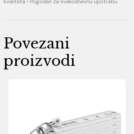
kvaliteta • Pogodan za svakodnevnu upotrebu
Povezani
proizvodi