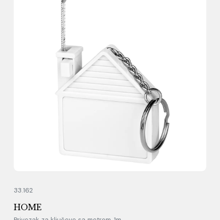
33.162
HOME
Privezak za ključeve sa metrom, 1m