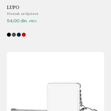
LUPO
Privezak za ključeve
54,00
din.
+PDV