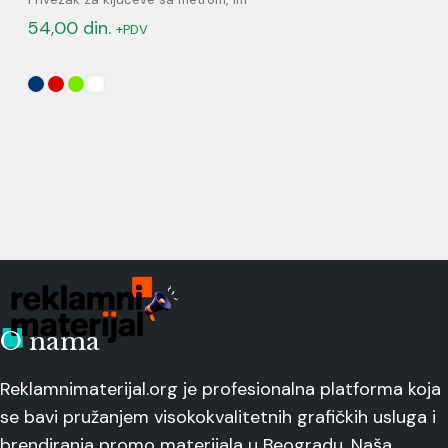
54,00
din.
+PDV
O nama
Reklamnimaterijal.org je profesionalna platforma koja
se bavi pružanjem visokokvalitetnih grafičkih usluga i
brendiranja promo materijala u Beogradu. Naša