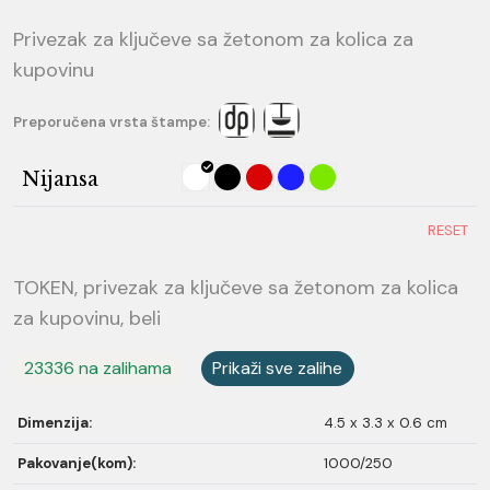
Privezak za ključeve sa žetonom za kolica za
kupovinu
Preporučena vrsta štampe:
Nijansa
RESET
TOKEN, privezak za ključeve sa žetonom za kolica
za kupovinu, beli
23336 na zalihama
Prikaži sve zalihe
Dimenzija:
4.5 x 3.3 x 0.6 cm
Pakovanje(kom):
1000/250