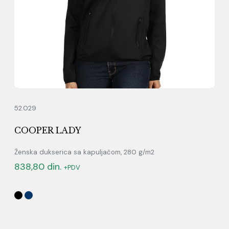
52.029
COOPER LADY
Ženska dukserica sa kapuljačom, 280 g/m2
838,80
din.
+PDV