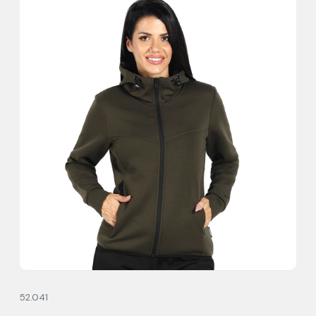
52.041