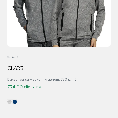
52.027
CLARK
Dukserica sa visokom kragnom, 280 g/m2
774,00
din.
+PDV