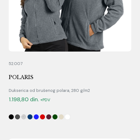
52.007
POLARIS
Dukserica od brušenog polara, 280 g/m2
1.198,80
din.
+PDV