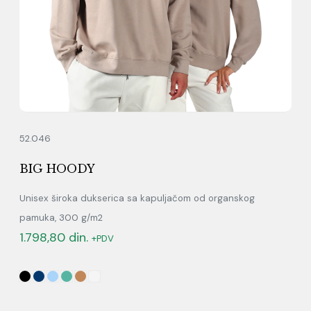
52.046
BIG HOODY
Unisex široka dukserica sa kapuljačom od organskog
pamuka, 300 g/m2
1.798,80
din.
+PDV