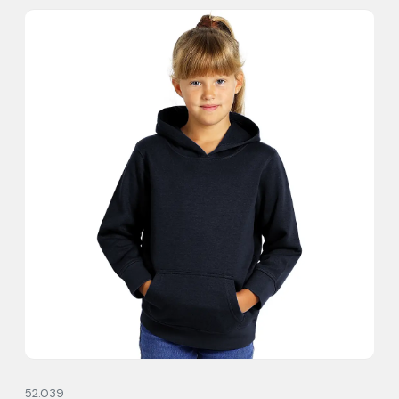
52.039