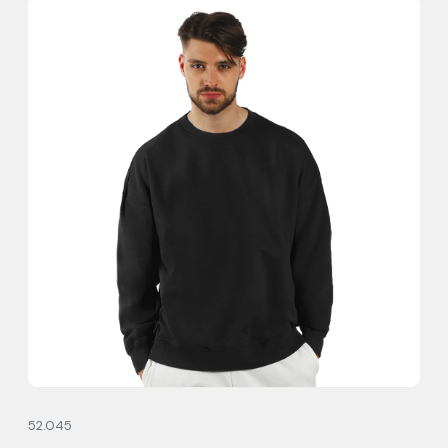
52.045