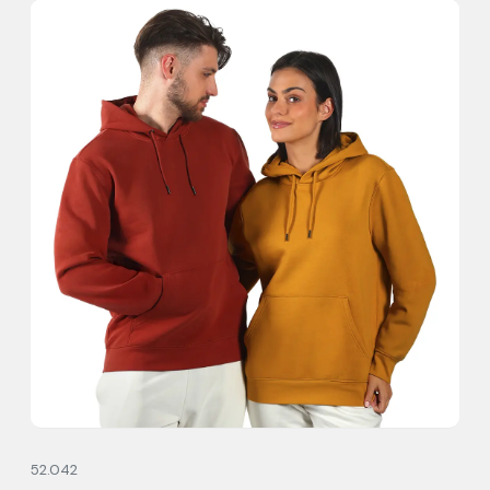
52.042