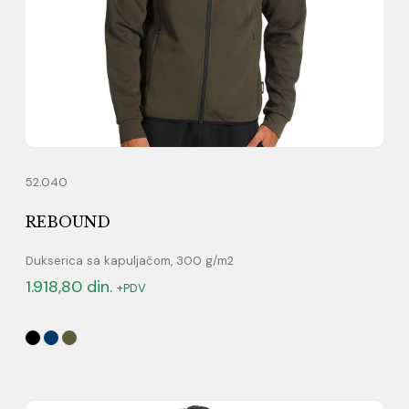
52.040
REBOUND
Dukserica sa kapuljačom, 300 g/m2
1.918,80
din.
+PDV