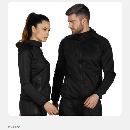
52.028