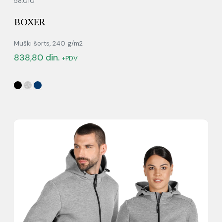
58.010
BOXER
Muški šorts, 240 g/m2
838,80
din.
+PDV