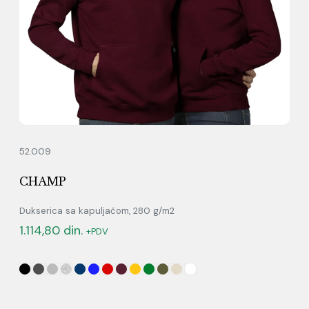
52.009
CHAMP
Dukserica sa kapuljačom, 280 g/m2
1.114,80
din.
+PDV