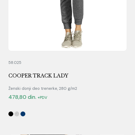
58.025
COOPER TRACK LADY
Ženski donji deo trenerke, 280 g/m2
478,80
din.
+PDV