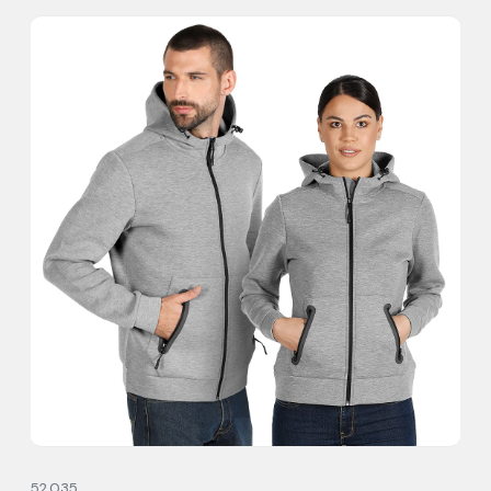
52.035