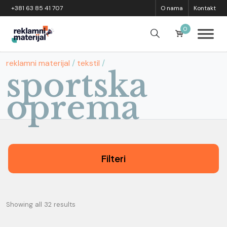
Skip to content
+381 63 85 41 707
O nama
Kontakt
0
reklamni materijal
/
tekstil
/
sportska
oprema
Filteri
Showing all 32 results