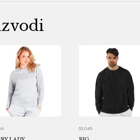
izvodi
44
52.045
RRY LADY
BIG