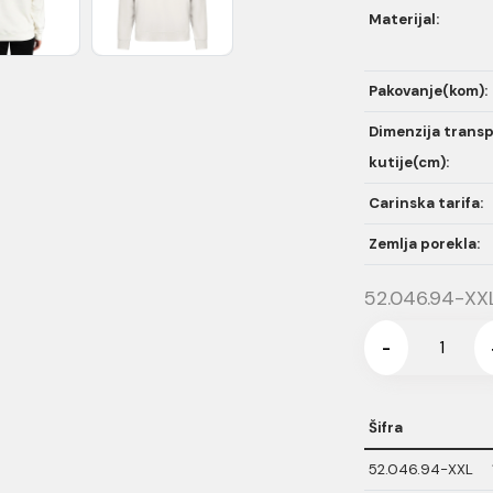
Materijal:
Pakovanje(kom):
Dimenzija trans
kutije(cm):
Carinska tarifa:
Zemlja porekla:
52.046.94-XX
-
Šifra
52.046.94-XXL