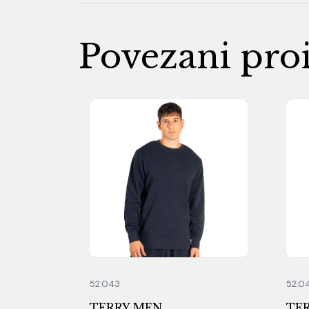
Povezani pro
52.043
52.0
TERRY MEN
TE