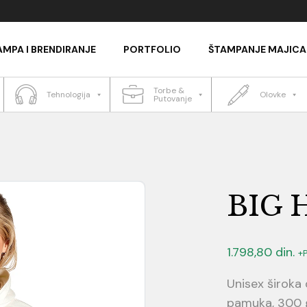
AMPA I BRENDIRANJE
PORTFOLIO
ŠTAMPANJE MAJICA
Torbe &
Tehnologija
Olovke
Putovanje
BIG
1.798,80
din.
+
Unisex široka
pamuka, 300