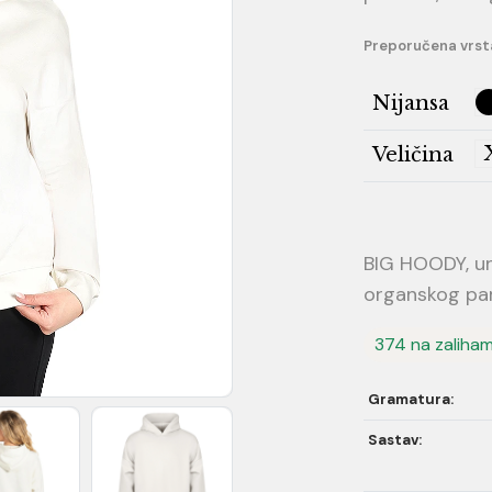
Preporučena vrst
Nijansa
Veličina
BIG HOODY, un
organskog pa
374 na zaliha
Gramatura:
Sastav: