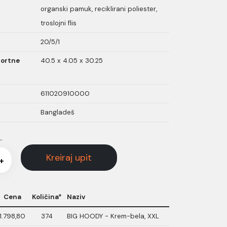
organski pamuk, reciklirani poliester,
troslojni flis
20/5/1
portne
40.5 x 4.05 x 30.25
611020910000
Bangladeš
L
Kreiraj upit
+
Cena
Količina*
Naziv
1.798,80
374
BIG HOODY - Krem-bela, XXL