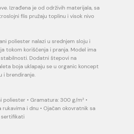
. Izrađena je od održivih materijala, sa
ojni flis pružaju toplinu i visok nivo
ani poliester nalazi u srednjem sloju i
nja tokom korišćenja i pranja. Model ima
 stabilnosti. Dodatni štepovi na
paleta boja uklapaju se u organic koncept
 i brendiranje.
ni poliester • Gramatura: 300 g/m² •
 na rukavima i dnu • Ojačan okovratnik sa
ertifikati