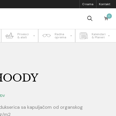
O nama
Kontakt
0
Privesci
Radna
Kalendari
& alati
oprema
& Planeri
 HOODY
PDV
 dukserica sa kapuljačom od organskog
 g/m2