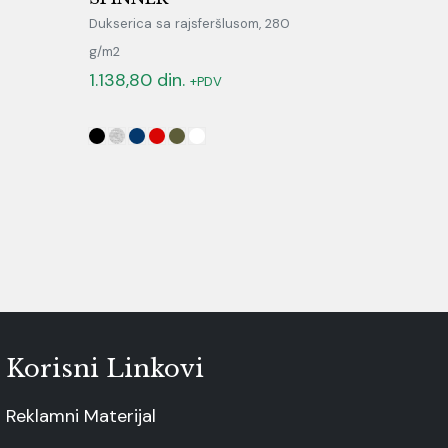
Dukserica sa rajsferšlusom, 280
g/m2
1.138,80
din.
+PDV
Korisni Linkovi
Reklamni Materijal