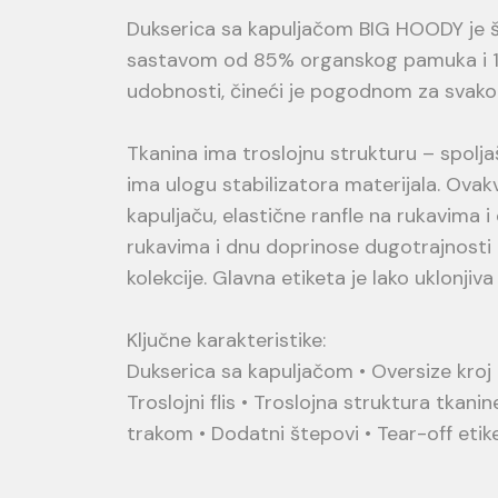
Dukserica sa kapuljačom BIG HOODY je ši
sastavom od 85% organskog pamuka i 15% 
udobnosti, čineći je pogodnom za svak
Tkanina ima troslojnu strukturu – spoljašn
ima ulogu stabilizatora materijala. Ovak
kapuljaču, elastične ranfle na rukavima 
rukavima i dnu doprinose dugotrajnosti i
kolekcije. Glavna etiketa je lako uklonji
Ključne karakteristike:
Dukserica sa kapuljačom • Oversize kroj 
Troslojni flis • Troslojna struktura tkani
trakom • Dodatni štepovi • Tear-off etik