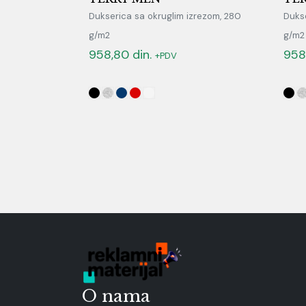
Dukserica sa okruglim izrezom, 280
Dukse
g/m2
g/m2
958,80
din.
958
+PDV
O nama