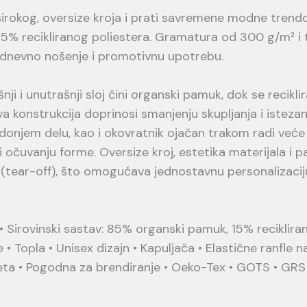
rokog, oversize kroja i prati savremene modne trendove
recikliranog poliestera. Gramatura od 300 g/m² i trosl
odnevno nošenje i promotivnu upotrebu.
ji i unutrašnji sloj čini organski pamuk, dok se reciklir
va konstrukcija doprinosi smanjenju skupljanja i isteza
i donjem delu, kao i okovratnik ojačan trakom radi veće
 očuvanju forme. Oversize kroj, estetika materijala i 
va (tear-off), što omogućava jednostavnu personalizaciju
• Sirovinski sastav: 85% organski pamuk, 15% reciklira
ne • Topla • Unisex dizajn • Kapuljača • Elastične ranfle
eta • Pogodna za brendiranje • Oeko-Tex • GOTS • GRS s