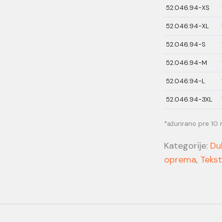
52.046.94-XS
52.046.94-XL
52.046.94-S
52.046.94-M
52.046.94-L
52.046.94-3XL
*ažurirano pre 10 
Kategorije:
Du
oprema
,
Tekst