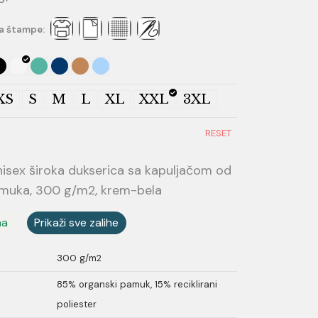
a štampe:
XS
S
M
L
XL
XXL
3XL
RESET
isex široka dukserica sa kapuljačom od
muka, 300 g/m2, krem-bela
ma
Prikaži sve zalihe
300 g/m2
85% organski pamuk, 15% reciklirani
poliester