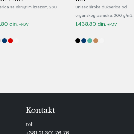
rica sa okruglim izrezom, 280
Unisex široka dukserica od
organskog pamuka, 300 g/m2
,80
din.
1.438,80
din.
+PDV
+PDV
Kontakt
tel:
+381 21 301 76 76