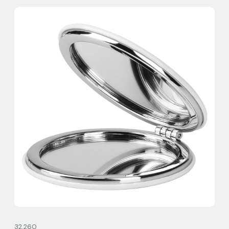
32.260