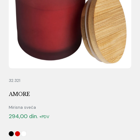
32.321
AMORE
Mirisna sveća
294,00
din.
+PDV