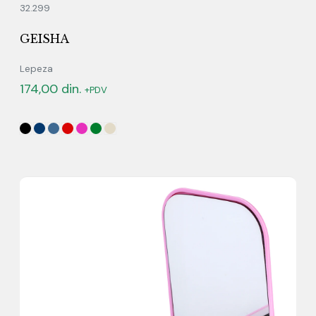
32.299
GEISHA
Lepeza
174,00
din.
+PDV