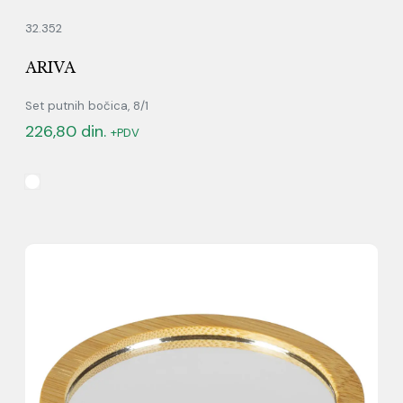
32.352
ARIVA
Set putnih bočica, 8/1
226,80
din.
+PDV