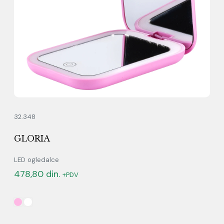
32.348
GLORIA
LED ogledalce
478,80
din.
+PDV