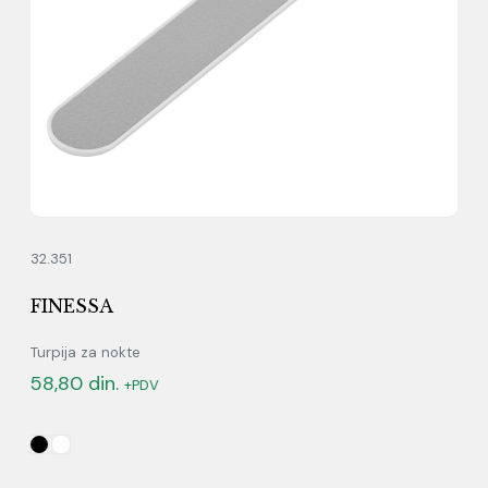
32.351
FINESSA
Turpija za nokte
58,80
din.
+PDV