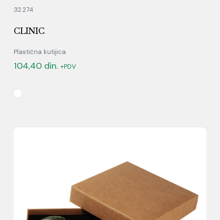
32.274
CLINIC
Plastična kutijica
104,40
din.
+PDV