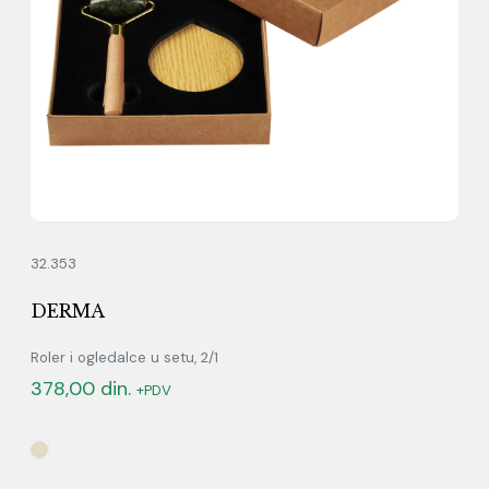
32.353
DERMA
Roler i ogledalce u setu, 2/1
378,00
din.
+PDV