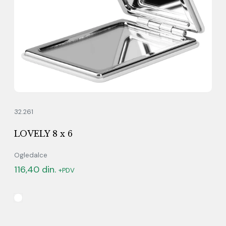
32.261
LOVELY 8 x 6
Ogledalce
116,40
din.
+PDV