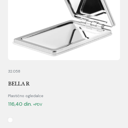
32.058
BELLA R
Plastično ogledalce
116,40
din.
+PDV