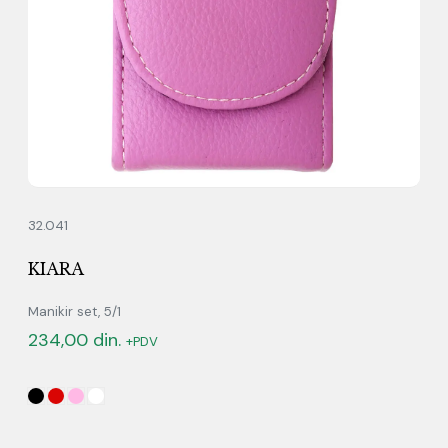
32.041
KIARA
Manikir set, 5/1
234,00
din.
+PDV