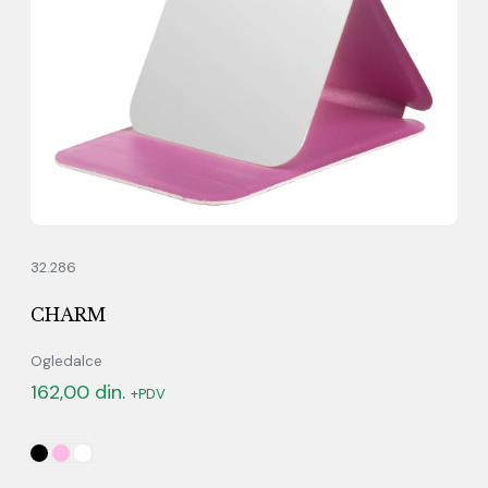
32.286
CHARM
Ogledalce
162,00
din.
+PDV