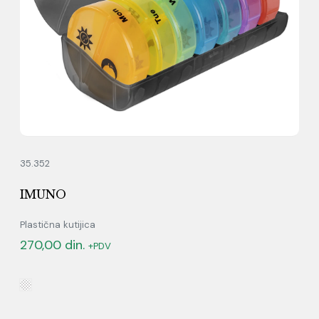
35.352
IMUNO
Plastična kutijica
270,00
din.
+PDV