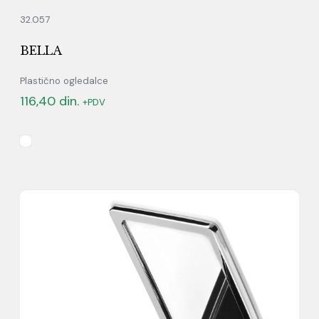
32.057
BELLA
Plastično ogledalce
116,40
din.
+PDV