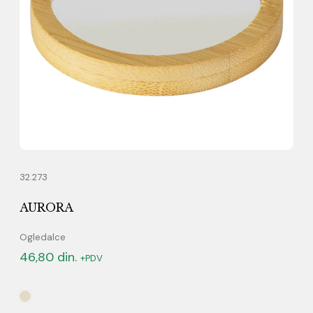
32.273
AURORA
Ogledalce
46,80
din.
+PDV