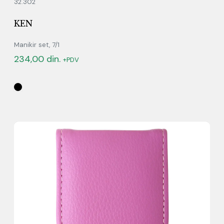
32.302
KEN
Manikir set, 7/1
234,00
din.
+PDV