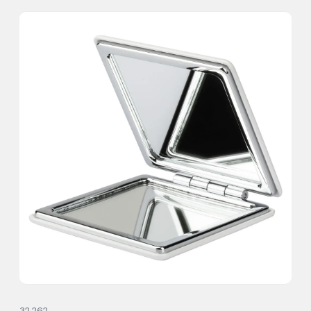
32.262