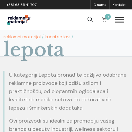
Skip to content
+381 63 85 41 707
O nama
Kontakt
0
reklamni materijal
/
kućni setovi
/
lepota
U kategoriji Lepota pronađite pažljivo odabrane
reklamne proizvode koji odišu stilom i
praktičnošću, od elegantnih ogledalaca i
kvalitetnih manikir setova do dekorativnih
lepeza i šminkerskih dodataka.
Ovi proizvodi su idealni za promociju vašeg
brenda u beauty industriji, wellness sektoru i