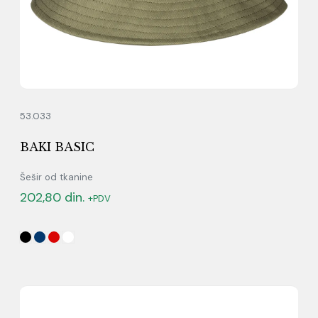
53.033
BAKI BASIC
Šešir od tkanine
202,80
din.
+PDV