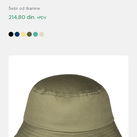
Šešir od tkanine
214,80
din.
+PDV