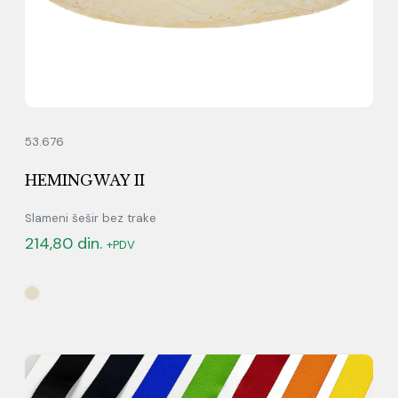
53.676
HEMINGWAY II
Slameni šešir bez trake
214,80
din.
+PDV