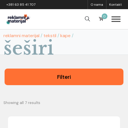
Skip to content
+381 63 85 41 707
O nama
Kontakt
0
reklamni materijal
/
tekstil
/
kape
/
šeširi
Filteri
Showing all 7 results