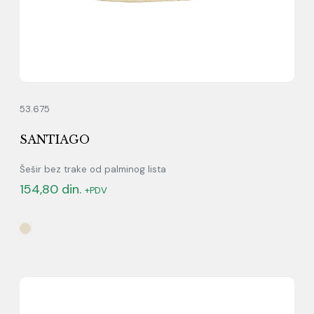
53.675
SANTIAGO
Šešir bez trake od palminog lista
154,80
din.
+PDV