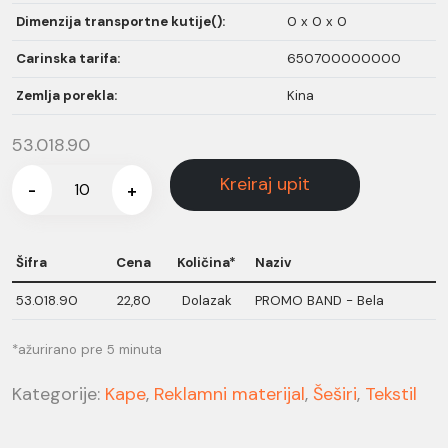
Dimenzija transportne kutije():
0 x 0 x 0
Carinska tarifa:
650700000000
Zemlja porekla:
Kina
53.018.90
Kreiraj upit
-
+
Šifra
Cena
Količina*
Naziv
53.018.90
22,80
Dolazak
PROMO BAND - Bela
*ažurirano pre 5 minuta
Kategorije:
Kape
,
Reklamni materijal
,
Šeširi
,
Tekstil