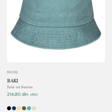
53.032
BAKI
Šešir od tkanine
214,80
din.
+PDV