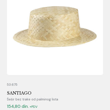
53.675
SANTIAGO
Šešir bez trake od palminog lista
154,80
din.
+PDV