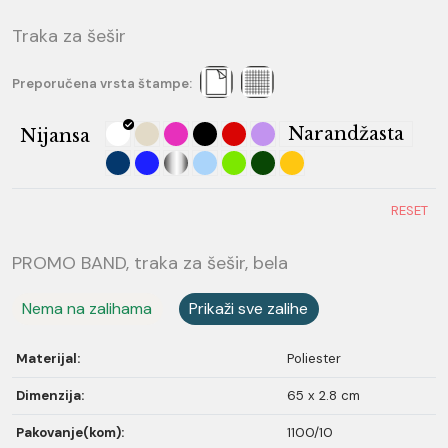
Traka za šešir
Preporučena vrsta štampe:
Narandžasta
Nijansa
RESET
PROMO BAND, traka za šešir, bela
Nema na zalihama
Prikaži sve zalihe
Materijal:
Poliester
Dimenzija:
65 x 2.8 cm
Pakovanje(kom):
1100/10