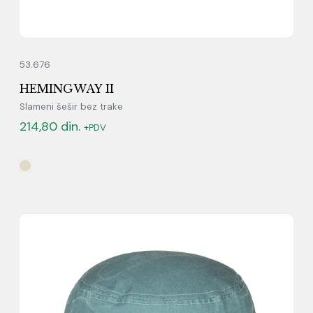
53.676
HEMINGWAY II
Slameni šešir bez trake
214,80
din.
+PDV