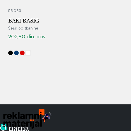
53.033
BAKI BASIC
Šešir od tkanine
202,80
din.
+PDV
O nama