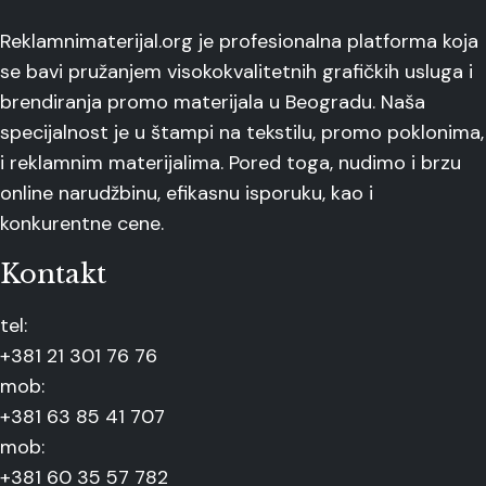
Reklamnimaterijal.org je profesionalna platforma koja
se bavi pružanjem visokokvalitetnih grafičkih usluga i
brendiranja promo materijala u Beogradu. Naša
specijalnost je u štampi na tekstilu, promo poklonima,
i reklamnim materijalima. Pored toga, nudimo i brzu
online narudžbinu, efikasnu isporuku, kao i
konkurentne cene.
Kontakt
tel:
+381 21 301 76 76
mob:
+381 63 85 41 707
mob:
+381 60 35 57 782