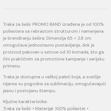
Traka za šešir PROMO BAND izrađena je od 100%
poliestera sa rebrastom strukturom i namenjena
je brendiranju šešira. Dimenzija 65 × 2,8 cm
omogućava jednostavno postavljanje, dok je
proizvod pakovan u setove od 10 komada, što ga
čini praktičnim za promotivne kampanje i serijsku
primenu.
Traka je dostupna u velikoj paleti boja, a svetlije
nijanse su pogodne za sublimaciju, omogućavajući
jasnu i postojanu štampu.
Ključne karakteristike:
Traka za šešir • Materijal: 100% poliester •