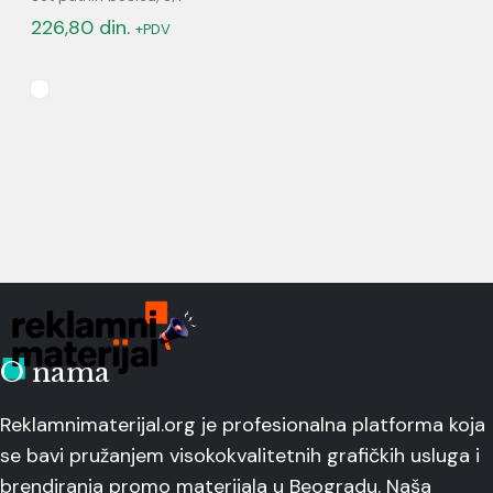
226,80
din.
+PDV
O nama
Reklamnimaterijal.org je profesionalna platforma koja
se bavi pružanjem visokokvalitetnih grafičkih usluga i
brendiranja promo materijala u Beogradu. Naša