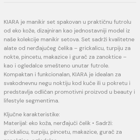
KIARA je manikir set spakovan u praktičnu futrolu
od eko kože, dizajniran kao jednostavniji model iz
naše kolekcije manikir setova. Set sadrži kvalitetne
alate od nerđajućeg čelika – grickalicu, turpiju za
nokte, pincetu, makazice i gurač za zanoktice –
kao i ogledalce smešteno unutar futrole.
Kompaktan i funkcionalan, KIARA je idealan za
svakodnevnu negu noktiju kod kuće ili u pokretu i
predstavlja odličan promotivni proizvod u beauty i
lifestyle segmentima.
Ključne karakteristike:
Materijal: eko koža, nerđajući čelik • Sadrži:
grickalicu, turpiju, pincetu, makazice, gurač za