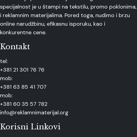
specijalnost je u štampi na tekstilu, promo poklonima,
i reklamnim materijalima. Pored toga, nudimo i brzu
online narudžbinu, efikasnu isporuku, kao i
konkurentne cene.
Kontakt
tel:
+381 21 301 76 76
mob:
+381 63 85 41 707
mob:
+381 60 35 57 782
info@reklamnimaterijal.org
Korisni Linkovi