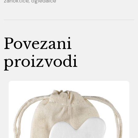
zanoktice, ogledalce
Povezani
proizvodi