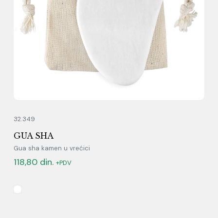
32.349
GUA SHA
Gua sha kamen u vrećici
118,80
din.
+PDV