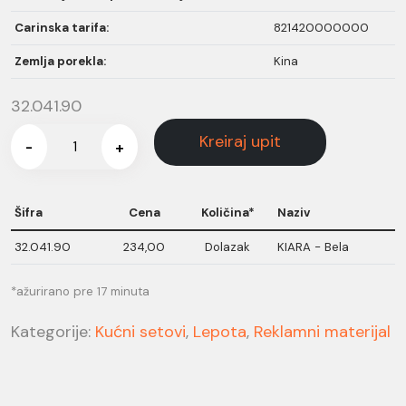
Carinska tarifa:
821420000000
Zemlja porekla:
Kina
32.041.90
Kreiraj upit
-
+
Šifra
Cena
Količina*
Naziv
32.041.90
234,00
Dolazak
KIARA - Bela
*ažurirano pre 17 minuta
Kategorije:
Kućni setovi
,
Lepota
,
Reklamni materijal