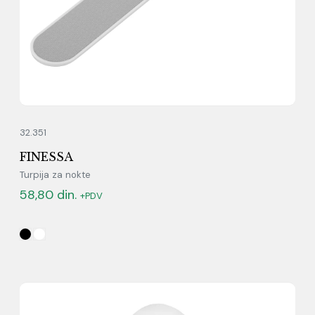
32.351
FINESSA
Turpija za nokte
58,80
din.
+PDV