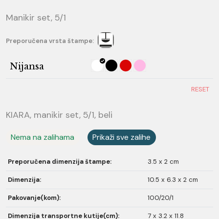
Manikir set, 5/1
Preporučena vrsta štampe:
Nijansa
RESET
KIARA, manikir set, 5/1, beli
Nema na zalihama
Prikaži sve zalihe
Preporučena dimenzija štampe:
3.5 x 2 cm
Dimenzija:
10.5 x 6.3 x 2 cm
Pakovanje(kom):
100/20/1
Dimenzija transportne kutije(cm):
7 x 3.2 x 11.8