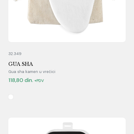
32.349
GUA SHA
Gua sha kamen u vrećici
118,80
din.
+PDV