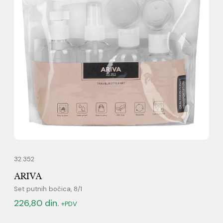
32.352
ARIVA
Set putnih bočica, 8/1
226,80
din.
+PDV