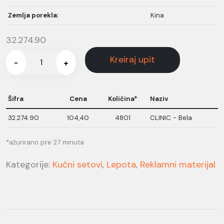
Zemlja porekla:
Kina
32.274.90
Kreiraj upit
-
+
Šifra
Cena
Količina*
Naziv
32.274.90
104,40
4801
CLINIC - Bela
*ažurirano pre 27 minuta
Kategorije:
Kućni setovi
,
Lepota
,
Reklamni materijal