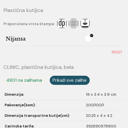
Plastična kutijica
Preporučena vrsta štampe:
Nijansa
RESET
CLINIC, plastična kutijica, bela
4801 na zalihama
Prikaži sve zalihe
Dimenzija:
19 x 3.4 x 3.9 cm
Pakovanje(kom):
200/100/1
Dimenzija transportne kutije(cm):
20.25 x 4 x 4.2
Carinska tarifa:
392690979900