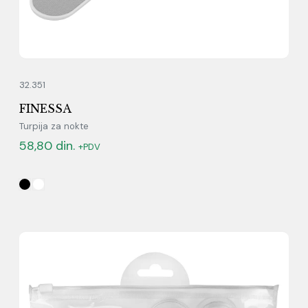
32.351
FINESSA
Turpija za nokte
58,80
din.
+PDV