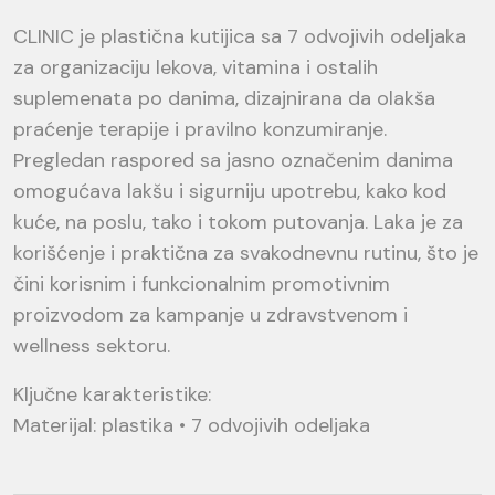
CLINIC je plastična kutijica sa 7 odvojivih odeljaka
za organizaciju lekova, vitamina i ostalih
suplemenata po danima, dizajnirana da olakša
praćenje terapije i pravilno konzumiranje.
Pregledan raspored sa jasno označenim danima
omogućava lakšu i sigurniju upotrebu, kako kod
kuće, na poslu, tako i tokom putovanja. Laka je za
korišćenje i praktična za svakodnevnu rutinu, što je
čini korisnim i funkcionalnim promotivnim
proizvodom za kampanje u zdravstvenom i
wellness sektoru.
Ključne karakteristike:
Materijal: plastika • 7 odvojivih odeljaka