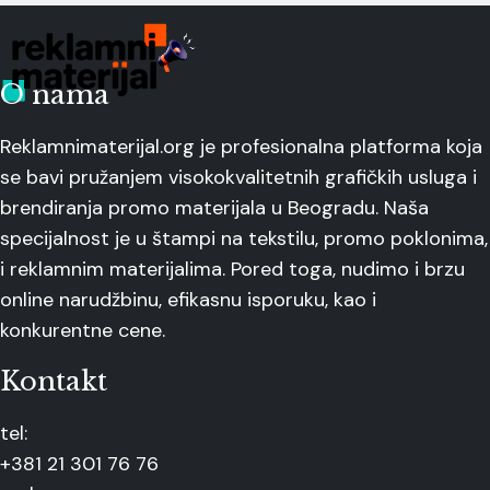
O nama
Reklamnimaterijal.org je profesionalna platforma koja
se bavi pružanjem visokokvalitetnih grafičkih usluga i
brendiranja promo materijala u Beogradu. Naša
specijalnost je u štampi na tekstilu, promo poklonima,
i reklamnim materijalima. Pored toga, nudimo i brzu
online narudžbinu, efikasnu isporuku, kao i
konkurentne cene.
Kontakt
tel:
+381 21 301 76 76