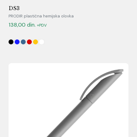
DS3
PRODIR plastična hemijska olovka
138,00
din.
+PDV