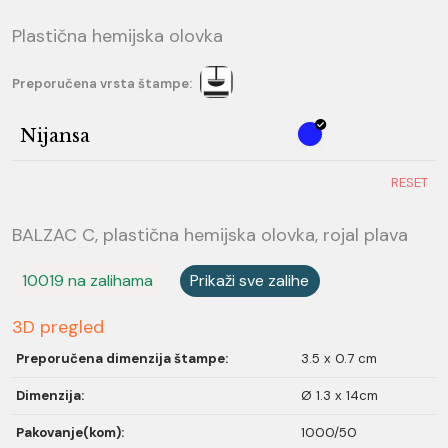
Plastična hemijska olovka
Preporučena vrsta štampe:
Nijansa
RESET
BALZAC C, plastična hemijska olovka, rojal plava
10019 na zalihama
Prikaži sve zalihe
3D pregled
Preporučena dimenzija štampe:
3.5 x 0.7 cm
Dimenzija:
Ø 1.3 x 14cm
Pakovanje(kom):
1000/50