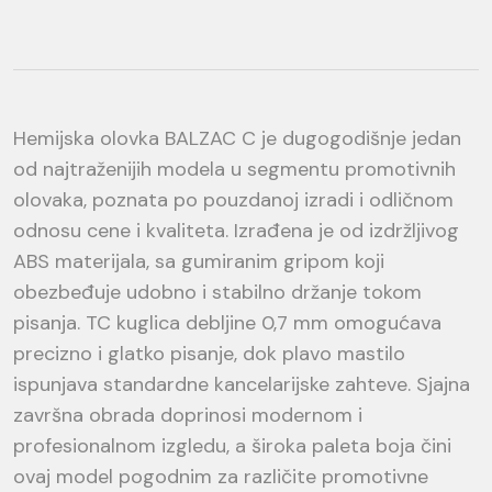
Hemijska olovka BALZAC C je dugogodišnje jedan
od najtraženijih modela u segmentu promotivnih
olovaka, poznata po pouzdanoj izradi i odličnom
odnosu cene i kvaliteta. Izrađena je od izdržljivog
ABS materijala, sa gumiranim gripom koji
obezbeđuje udobno i stabilno držanje tokom
pisanja. TC kuglica debljine 0,7 mm omogućava
precizno i glatko pisanje, dok plavo mastilo
ispunjava standardne kancelarijske zahteve. Sjajna
završna obrada doprinosi modernom i
profesionalnom izgledu, a široka paleta boja čini
ovaj model pogodnim za različite promotivne