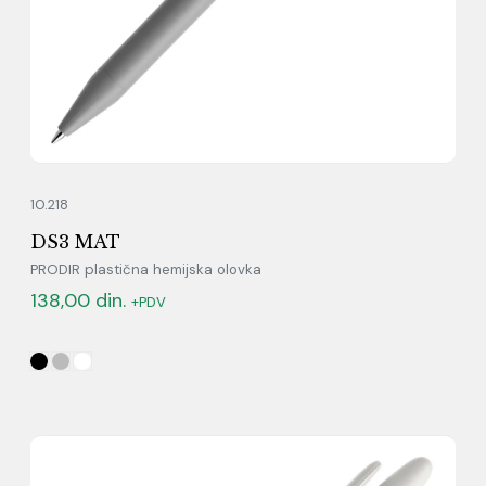
10.218
DS3 MAT
PRODIR plastična hemijska olovka
138,00
din.
+PDV