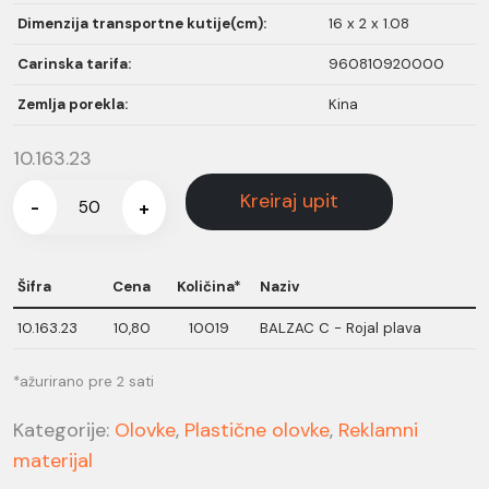
Dimenzija transportne kutije(cm):
16 x 2 x 1.08
Carinska tarifa:
960810920000
Zemlja porekla:
Kina
10.163.23
Kreiraj upit
-
+
Šifra
Cena
Količina*
Naziv
10.163.23
10,80
10019
BALZAC C - Rojal plava
*ažurirano pre 2 sati
Kategorije:
Olovke
,
Plastične olovke
,
Reklamni
materijal