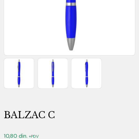
BALZAC C
10,80
din.
+PDV