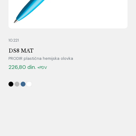
10.221
DS8 MAT
PRODIR plastična hemijska olovka
226,80
din.
+PDV