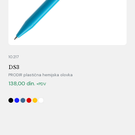
10.217
DS3
PRODIR plastična hemijska olovka
138,00
din.
+PDV