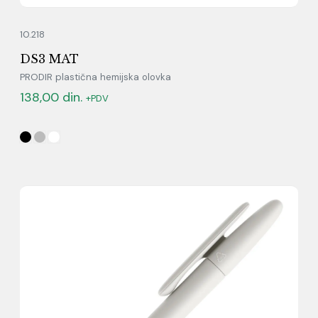
10.218
DS3 MAT
PRODIR plastična hemijska olovka
138,00
din.
+PDV