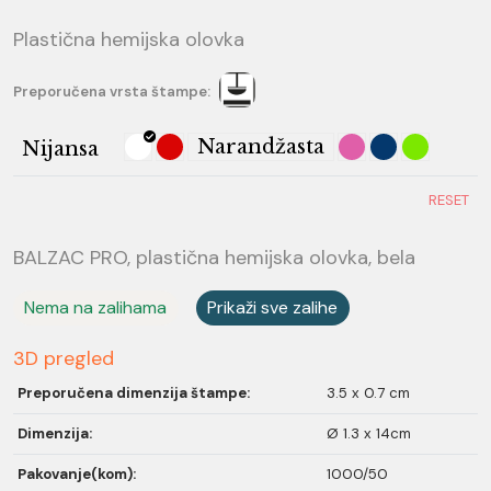
Plastična hemijska olovka
Preporučena vrsta štampe:
Narandžasta
Nijansa
RESET
BALZAC PRO, plastična hemijska olovka, bela
Nema na zalihama
Prikaži sve zalihe
3D pregled
Preporučena dimenzija štampe:
3.5 x 0.7 cm
Dimenzija:
Ø 1.3 x 14cm
Pakovanje(kom):
1000/50