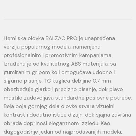
Hemijska olovka BALZAC PRO je unapređena
verzija popularnog modela, namenjena
profesionalnim i promotivnim kampanjama.
Izrađena je od kvalitetnog ABS materijala, sa
gumiranim gripom koji omogućava udobno i
sigurno pisanje. TC kuglica debljine 0,7 mm
obezbeđuje glatko i precizno pisanje, dok plavo
mastilo zadovoljava standardne poslovne potrebe.
Bela boja gornjeg dela olovke stvara vizuelni
kontrast i dodatno ističe dizajn, dok sjajna završna
obrada doprinosi elegantnom izgledu. Kao
dugogodišnje jedan od najprodavanijih modela,