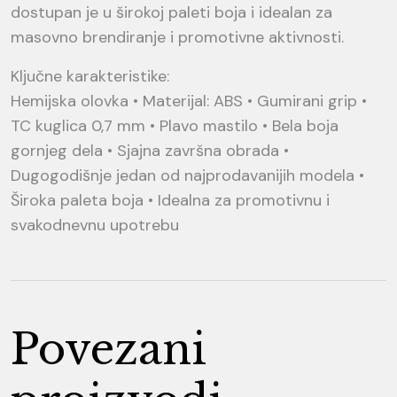
dostupan je u širokoj paleti boja i idealan za
masovno brendiranje i promotivne aktivnosti.
Ključne karakteristike:
Hemijska olovka • Materijal: ABS • Gumirani grip •
TC kuglica 0,7 mm • Plavo mastilo • Bela boja
gornjeg dela • Sjajna završna obrada •
Dugogodišnje jedan od najprodavanijih modela •
Široka paleta boja • Idealna za promotivnu i
svakodnevnu upotrebu
Povezani