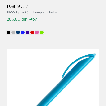
DS8 SOFT
PRODIR plastična hemijska olovka
286,80
din.
+PDV