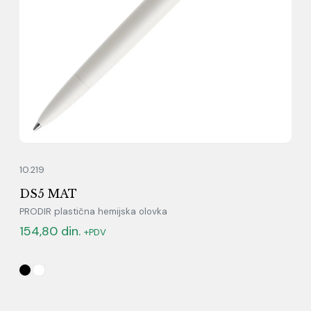
10.219
DS5 MAT
PRODIR plastična hemijska olovka
154,80
din.
+PDV