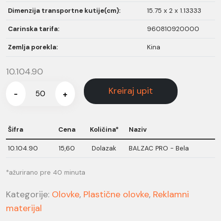
Dimenzija transportne kutije(cm):
15.75 x 2 x 1.13333
Carinska tarifa:
960810920000
Zemlja porekla:
Kina
10.104.90
Kreiraj upit
-
+
Šifra
Cena
Količina*
Naziv
10.104.90
15,60
Dolazak
BALZAC PRO - Bela
*ažurirano pre 40 minuta
Kategorije:
Olovke
,
Plastične olovke
,
Reklamni
materijal