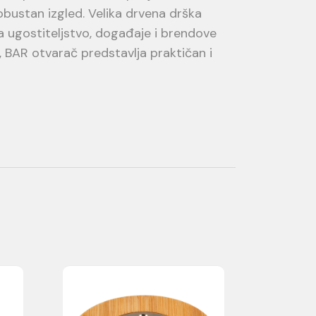
obustan izgled. Velika drvena drška
a ugostiteljstvo, događaje i brendove
, BAR otvarač predstavlja praktičan i