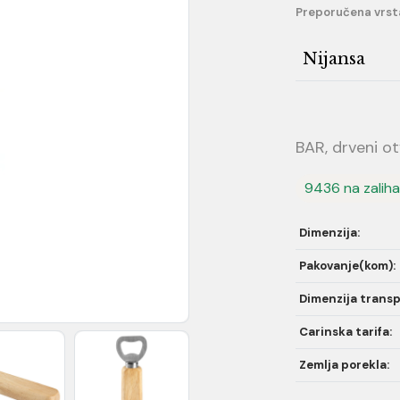
Preporučena vrst
Nijansa
BAR, drveni ot
9436 na zalih
Dimenzija:
Pakovanje(kom):
Dimenzija transp
Carinska tarifa:
Zemlja porekla: