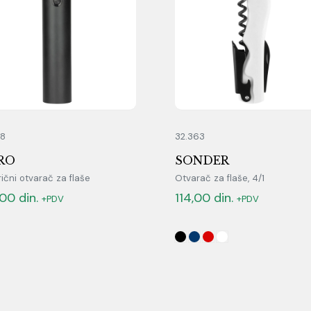
08
32.363
RO
SONDER
rični otvarač za flaše
Otvarač za flaše, 4/1
,00
din.
114,00
din.
+PDV
+PDV