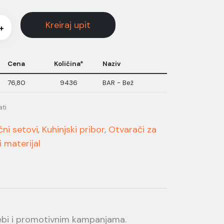
Kreiraj upit
+
Cena
Količina*
Naziv
76,80
9436
BAR - Bež
ati
ćni setovi
,
Kuhinjski pribor
,
Otvarači za
 materijal
rebi i promotivnim kampanjama.