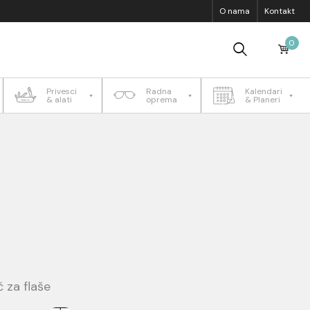
O nama
Kontakt
0
Privesci
Radna
Kalendari
& alati
oprema
& Planeri
 za flaše