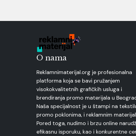
O nama
Reklamnimaterijal.org je profesionalna
platforma koja se bavi pružanjem
visokokvalitetnih grafičkih usluga i
brendiranja promo materijala u Beogra
Naša specijalnost je u štampi na tekstil
promo poklonima, i reklamnim materijal
Pored toga, nudimo i brzu online narudž
efikasnu isporuku, kao i konkurentne ce