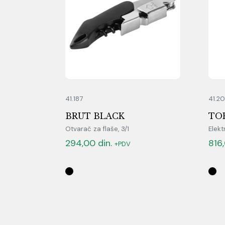
41.187
41.2
BRUT BLACK
TO
Otvarač za flaše, 3/1
Elekt
294,00
din.
816
+PDV