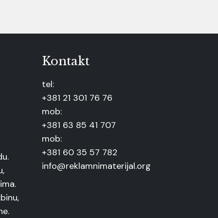
Kontakt
tel:
+381 21 301 76 76
mob:
+381 63 85 41 707
mob:
+381 60 35 57 782
du.
info@reklamnimaterijal.org
u,
ima.
binu,
ne.