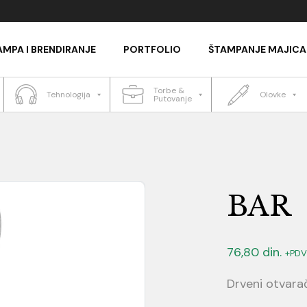
AMPA I BRENDIRANJE
PORTFOLIO
ŠTAMPANJE MAJICA
Torbe &
Tehnologija
Olovke
Putovanje
BAR
76,80
din.
+PDV
Drveni otvarač