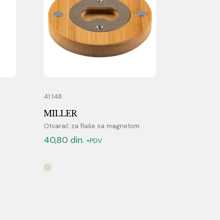
41.148
MILLER
Otvarač za flaše sa magnetom
40,80
din.
+PDV