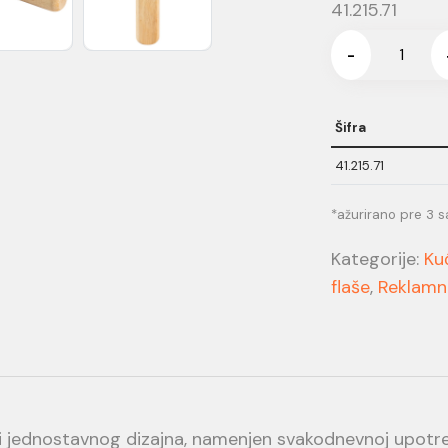
41.215.71
-
Šifra
41.215.71
*ažurirano pre 3 s
Kategorije:
Ku
flaše
,
Reklamni
a i jednostavnog dizajna, namenjen svakodnevnoj upot