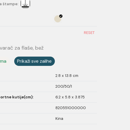
a štampe:
RESET
varač za flaše, bež
ama
Prikaži sve zalihe
2.8 x 13.8 cm
200/50/1
ortne kutije(cm):
6.2 x 5.8 x 3.875
820551000000
Kina