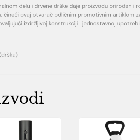
alnom delu i drvene drške daje proizvodu prirodan i r
 čineći ovaj otvarač odličnim promotivnim artiklom z
jujući izdržljivoj konstrukciji i jednostavnoj upotrebi
 (drška)
izvodi