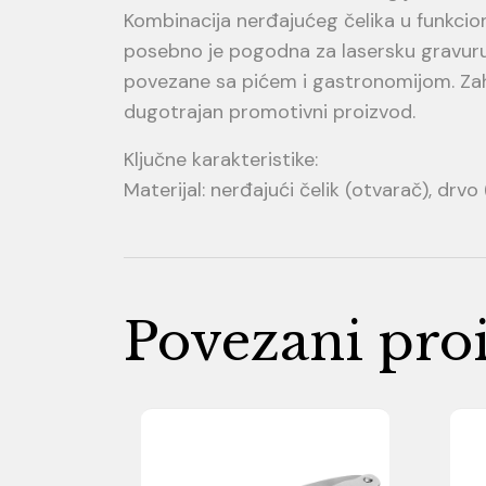
Kombinacija nerđajućeg čelika u funkcion
posebno je pogodna za lasersku gravuru,
povezane sa pićem i gastronomijom. Zahval
dugotrajan promotivni proizvod.
Ključne karakteristike:
Materijal: nerđajući čelik (otvarač), drvo
Povezani pro