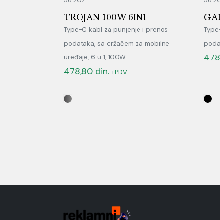
38.202
38.2
TROJAN 100W 6IN1
GA
Type-C kabl za punjenje i prenos
Type
podataka, sa držačem za mobilne
poda
478
uređaje, 6 u 1, 100W
478,80
din.
+PDV