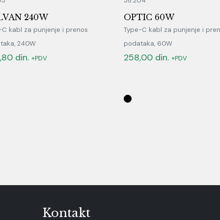
03
38.204
LVAN 240W
OPTIC 60W
-C kabl za punjenje i prenos
Type-C kabl za punjenje i pre
taka, 240W
podataka, 60W
,80
din.
258,00
din.
+PDV
+PDV
Kontakt