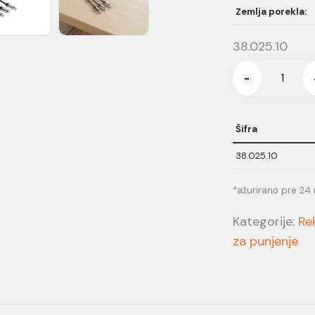
Zemlja porekla:
38.025.10
-
Šifra
38.025.10
*ažurirano pre 24
Kategorije:
Re
za punjenje