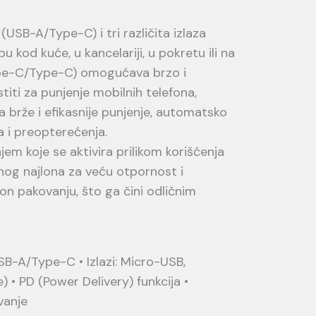
(USB-A/Type-C) i tri različita izlaza
kod kuće, u kancelariji, u pokretu ili na
Type-C/Type-C) omogućava brzo i
titi za punjenje mobilnih telefona,
a brže i efikasnije punjenje, automatsko
a i preopterećenja.
em koje se aktivira prilikom korišćenja
kanog najlona za veću otpornost i
lon pakovanju, što ga čini odličnim
 USB-A/Type-C • Izlazi: Micro-USB,
 • PD (Power Delivery) funkcija •
vanje