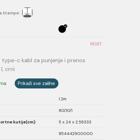
a štampe:
RESET
 type-c kabl za punjenje i prenos
1, crni
ama
Prikaži sve zalihe
1.2m
80/10/1
ortne kutije(cm):
5 x 24 x 2.58333
854442900000