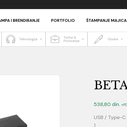
AMPA I BRENDIRANJE
PORTFOLIO
ŠTAMPANJE MAJICA
Torbe &
Tehnologija
Olovke
Putovanje
BETA
538,80
din.
+P
USB / Type-C 
1