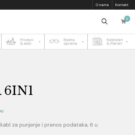
O nama
Kontakt
0
Privesci
Radna
Kalendari
& alati
oprema
& Planeri
 6IN1
DV
kabl za punjenje i prenos podataka, 6 u