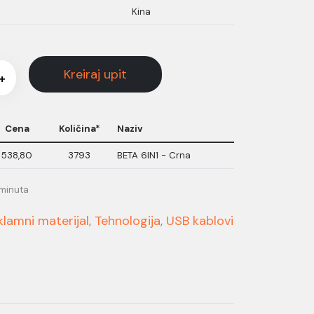
Kina
Kreiraj upit
+
Cena
Količina*
Naziv
538,80
3793
BETA 6IN1 - Crna
 minuta
klamni materijal
,
Tehnologija
,
USB kablovi