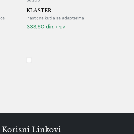
38.209
KLASTER
nos
Plastična kutija sa adapterima
333,60
din.
+PDV
Korisni Linkovi