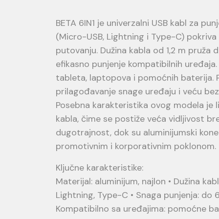
BETA 6IN1 je univerzalni USB kabl za punj
(Micro-USB, Lightning i Type-C) pokriva p
putovanju. Dužina kabla od 1,2 m pruž
efikasno punjenje kompatibilnih uređaja. 
tableta, laptopova i pomoćnih baterija. 
prilagođavanje snage uređaju i veću bezb
Posebna karakteristika ovog modela je li
kabla, čime se postiže veća vidljivost br
dugotrajnost, dok su aluminijumski konek
promotivnim i korporativnim poklonom.
Ključne karakteristike:
Materijal: aluminijum, najlon • Dužina kab
Lightning, Type-C • Snaga punjenja: do 6
Kompatibilno sa uređajima: pomoćne bater