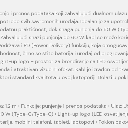
enje i prenos podataka koji zahvaljujući dualnom ulazu 
otrebe svih savremenih uređaja. Idealan je za upotrebu 
a dodatnu praktičnost, dok snaga punjenja do 60 W (
Zahvaljujući snazi punjenja do 60 W, kabl se može koris
Podržava i PD (Power Delivery) funkciju, koja omogućav
ednost, čime se štite baterija i uređaj od pregrevanj
ght-up logo – prostor za brendiranje sa LED osvetljenj
enda i atraktivan vizuelni efekat. Kabl je izrađen od t
tori standard kvaliteta u ovoj kategoriji. Dolazi u pok
la: 1,2 m • Funkcije: punjenje i prenos podataka • Ulaz:
0 W (Type-C/Type-C) • Light-up logo (LED osvetljenje)
ije, mobilni telefoni, tableti, laptopovi • Poklon pako