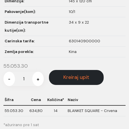
Dimenzija:
145 x 120 cm
Pakovanje(kom):
10/1
Dimenzija transportne
34 x 9 x 22
kutije(cm):
Carinska tarifa:
630140900000
Zemlja porekla:
Kina
55.053.30
Kreiraj upit
-
+
Šifra
Cena
Količina*
Naziv
55.053.30
634,80
14
BLANKET SQUARE - Crvena
*ažurirano pre 1 sat