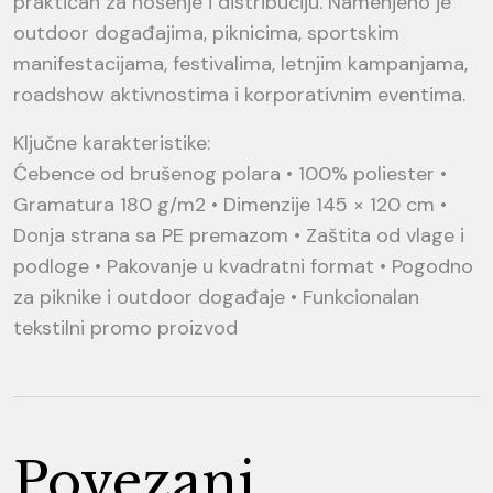
praktičan za nošenje i distribuciju. Namenjeno je
outdoor događajima, piknicima, sportskim
manifestacijama, festivalima, letnjim kampanjama,
roadshow aktivnostima i korporativnim eventima.
Ključne karakteristike:
Ćebence od brušenog polara • 100% poliester •
Gramatura 180 g/m2 • Dimenzije 145 × 120 cm •
Donja strana sa PE premazom • Zaštita od vlage i
podloge • Pakovanje u kvadratni format • Pogodno
za piknike i outdoor događaje • Funkcionalan
tekstilni promo proizvod
Povezani