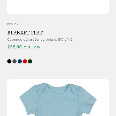
55.052
BLANKET FLAT
Ćebence od brušenog polara, 180 g/m2
238,80
din.
+PDV