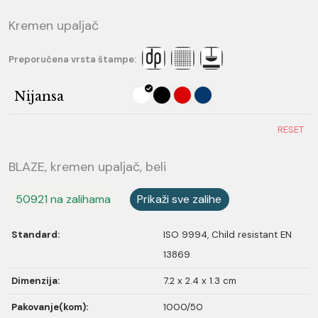
Kremen upaljač
Preporučena vrsta štampe:
Nijansa
RESET
BLAZE, kremen upaljač, beli
50921 na zalihama
Prikaži sve zalihe
Standard:
ISO 9994, Child resistant EN
13869
Dimenzija:
7.2 x 2.4 x 1.3 cm
Pakovanje(kom):
1000/50