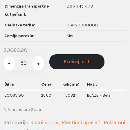
Dimenzija transportne
2.6 x 1.45 x 7.9
kutije(cm):
Carinska tarifa:
961320000000
Zemlja porekla:
Kina
20.083.90
Kreiraj upit
-
+
Šifra
Cena
Količina*
Naziv
20.083.90
28,80
50921
BLAZE - Bela
*ažurirano pre 2 sati
Kategorije:
Kućni setovi
,
Plastični upaljači
,
Reklamni