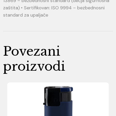
13869 – bezbednosni standard (dečja sigurnosna
zaštita) • Sertifikovan: ISO 9994 – bezbednosni
standard za upaljače
Povezani
proizvodi