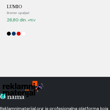
LUMIO
Brener upaljač
28,80
din.
+PDV
O nama
Reklamnimaterijal.org je profesionalna platforma koja