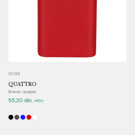
20.129
QUATTRO
Brener upaljač
55,20
din.
+PDV