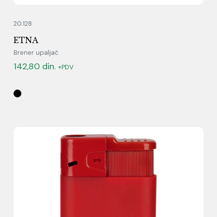
20.128
ETNA
Brener upaljač
142,80
din.
+PDV