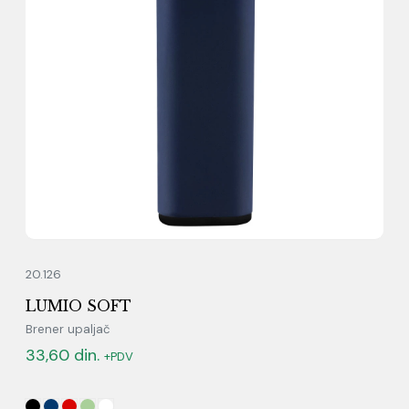
20.126
LUMIO SOFT
Brener upaljač
33,60
din.
+PDV