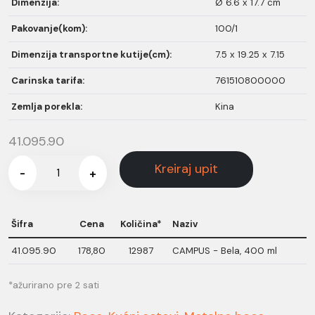
Dimenzija:
Ø 6.6 x 17.7 cm
Pakovanje(kom):
100/1
Dimenzija transportne kutije(cm):
7.5 x 19.25 x 7.15
Carinska tarifa:
761510800000
Zemlja porekla:
Kina
41.095.90
Kreiraj upit
-
+
Šifra
Cena
Količina*
Naziv
41.095.90
178,80
12987
CAMPUS - Bela, 400 ml
*ažurirano pre 2 sati