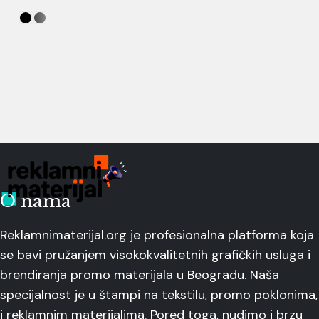
O nama
Reklamnimaterijal.org je profesionalna platforma koja
se bavi pružanjem visokokvalitetnih grafičkih usluga i
brendiranja promo materijala u Beogradu. Naša
specijalnost je u štampi na tekstilu, promo poklonima,
i reklamnim materijalima. Pored toga, nudimo i brzu