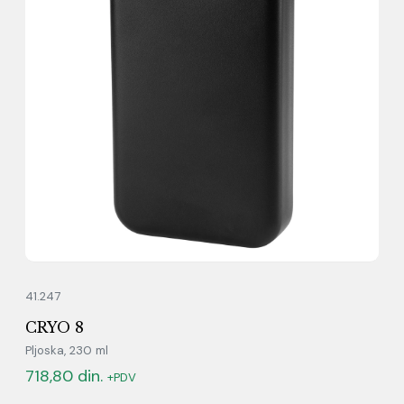
41.247
CRYO 8
Pljoska, 230 ml
718,80
din.
+PDV