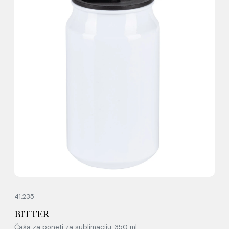
41.235
BITTER
Čaša za poneti za sublimaciju, 350 ml