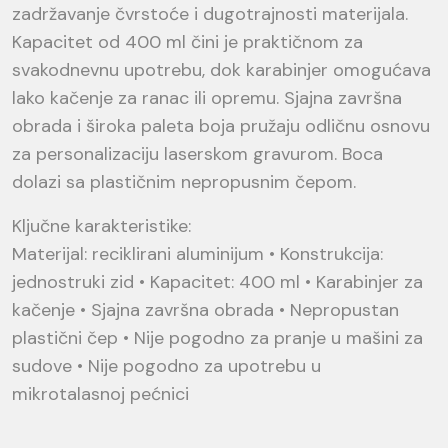
zadržavanje čvrstoće i dugotrajnosti materijala.
Kapacitet od 400 ml čini je praktičnom za
svakodnevnu upotrebu, dok karabinjer omogućava
lako kačenje za ranac ili opremu. Sjajna završna
obrada i široka paleta boja pružaju odličnu osnovu
za personalizaciju laserskom gravurom. Boca
dolazi sa plastičnim nepropusnim čepom.
Ključne karakteristike:
Materijal: reciklirani aluminijum • Konstrukcija:
jednostruki zid • Kapacitet: 400 ml • Karabinjer za
kačenje • Sjajna završna obrada • Nepropustan
plastični čep • Nije pogodno za pranje u mašini za
sudove • Nije pogodno za upotrebu u
mikrotalasnoj pećnici