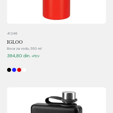
41.246
IGLOO
Boca za vodu, 550 ml
394,80
din.
+PDV