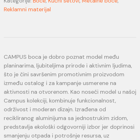
Kategorije:
Boce
,
Kućni setovi
,
Metalne boce
,
Reklamni materijal
CAMPUS boca je dobro poznat model među
planinarima, ljubiteljima prirode i aktivnim ljudima,
što je čini savršenim promotivnim proizvodom
između ostalog i za kampanje usmerene na
aktivnosti na otvorenom. Kao noseći model u našoj
Campus kolekciji, kombinuje funkcionalnost,
održivost i moderan dizajn. Izrađena od
recikliranog aluminijuma sa jednostrukim zidom,
predstavlja ekološki odgovorniji izbor jer doprinosi
smanjenju otpada i potrošnje resursa, uz