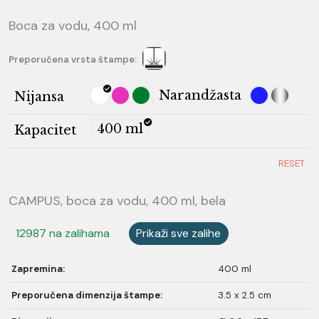
Boca za vodu, 400 ml
Preporučena vrsta štampe:
Narandžasta
Nijansa
400 ml
Kapacitet
RESET
CAMPUS, boca za vodu, 400 ml, bela
12987 na zalihama
Prikaži sve zalihe
Zapremina:
400 ml
Preporučena dimenzija štampe:
3.5 x 2.5 cm