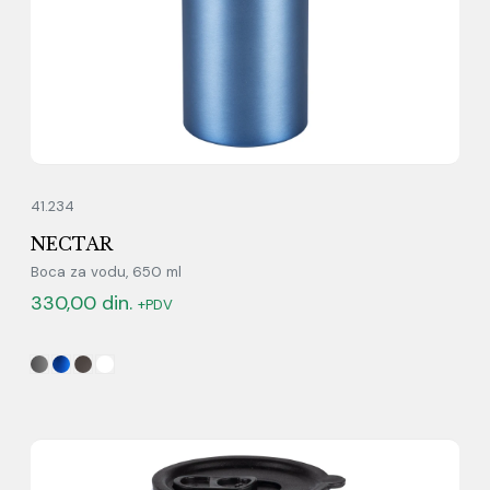
41.234
NECTAR
Boca za vodu, 650 ml
330,00
din.
+PDV