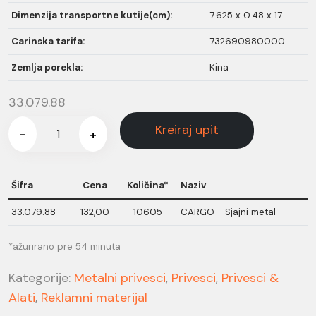
Dimenzija transportne kutije(cm):
7.625 x 0.48 x 17
Carinska tarifa:
732690980000
Zemlja porekla:
Kina
33.079.88
Kreiraj upit
-
+
Šifra
Cena
Količina*
Naziv
33.079.88
132,00
10605
CARGO - Sjajni metal
*ažurirano pre 54 minuta
Kategorije:
Metalni privesci
,
Privesci
,
Privesci &
Alati
,
Reklamni materijal