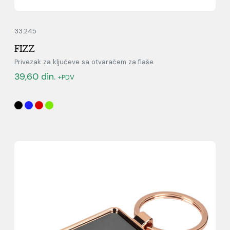
33.245
FIZZ
Privezak za ključeve sa otvaračem za flaše
39,60
din.
+PDV