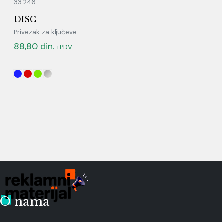
33.246
DISC
Privezak za ključeve
88,80
din.
+PDV
O nama