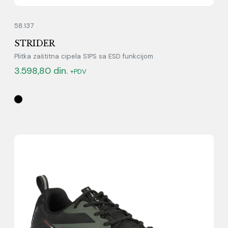
58.137
STRIDER
Plitka zaštitna cipela S1PS sa ESD funkcijom
3.598,80
din.
+PDV