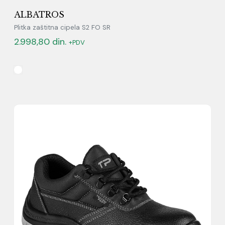
ALBATROS
Plitka zaštitna cipela S2 FO SR
2.998,80
din.
+PDV