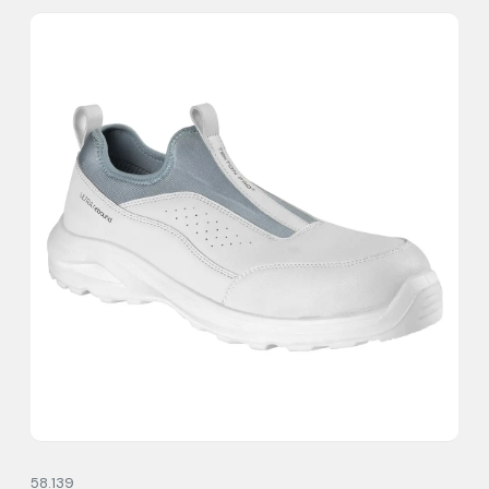
58.139