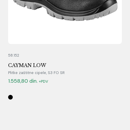
58.152
CAYMAN LOW
Plitke zaštitne cipele, S3 FO SR
1.558,80
din.
+PDV