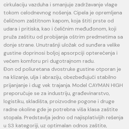
cirkulaciju vazduha i smanjuje zadržavanje vlage
tokom celodnevnog nošenja. Cipela je opremljena
čeličnom zaštitnom kapom, koja štiti prste od
udara i pritiska, kao i čeličnim međuđonom, koji
pruža zaštitu od probijanja oštrim predmetima sa
donje strane. Unutrašnji uložak od sunđera velike
gustine doprinosi boljoj apsorpciji opterećenja i
većem komforu pri dugotrajnom radu.
Đon od poliuretana dvostruke gustine otporan je
na klizanje, ulja i abraziju, obezbeđujući stabilno
prijanjanje i dug vek trajanja. Model CAYMAN HIGH
preporučuje se za industriju, građevinarstvo,
logistiku, skladišta, proizvodne pogone i druge
radne okoline gde je potrebna viša klasa zaštite
stopala. Predstavlja jedno od najisplativijih rešenja
u S3 kategoriji, uz optimalan odnos zaštite,