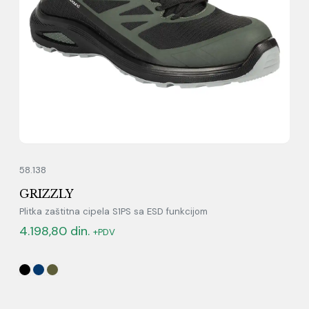
58.138
GRIZZLY
Plitka zaštitna cipela S1PS sa ESD funkcijom
4.198,80
din.
+PDV