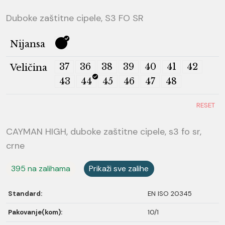
Duboke zaštitne cipele, S3 FO SR
Nijansa
37
36
38
39
40
41
42
Veličina
43
44
45
46
47
48
RESET
CAYMAN HIGH, duboke zaštitne cipele, s3 fo sr,
crne
395 na zalihama
Prikaži sve zalihe
Standard:
EN ISO 20345
Pakovanje(kom):
10/1