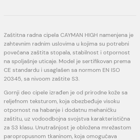
Zaštitna radna cipela CAYMAN HIGH namenjena je
zahtevnim radnim uslovima u kojima su potrebni
povećana zaštita stopala, stabilnost i otpornost
na spoljašnje uticaje. Model je sertifikovan prema
CE standardu i usaglašen sa normom EN ISO
20345, sa nivoom zaštite S3.
Gornji deo cipele izrađen je od prirodne kože sa
reljefnom teksturom, koja obezbeđuje visoku
otpornost na habanje i dodatnu mehaničku
zaštitu, uz vodoodbojna svojstva karakteristična
za S3 klasu. Unutrašnjost je obložena mrežastom
paropropusnom tkaninom, koja omogućava