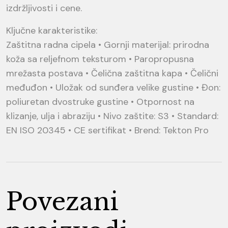
izdržljivosti i cene.
Ključne karakteristike:
Zaštitna radna cipela • Gornji materijal: prirodna
koža sa reljefnom teksturom • Paropropusna
mrežasta postava • Čelična zaštitna kapa • Čelični
međuđon • Uložak od sunđera velike gustine • Đon:
poliuretan dvostruke gustine • Otpornost na
klizanje, ulja i abraziju • Nivo zaštite: S3 • Standard:
EN ISO 20345 • CE sertifikat • Brend: Tekton Pro
Povezani