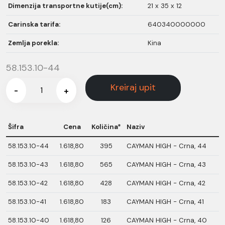
Dimenzija transportne kutije(cm):
21 x 35 x 12
Carinska tarifa:
640340000000
Zemlja porekla:
Kina
58.153.10-44
Kreiraj upit
-
+
Šifra
Cena
Količina*
Naziv
58.153.10-44
1.618,80
395
CAYMAN HIGH - Crna, 44
58.153.10-43
1.618,80
565
CAYMAN HIGH - Crna, 43
58.153.10-42
1.618,80
428
CAYMAN HIGH - Crna, 42
58.153.10-41
1.618,80
183
CAYMAN HIGH - Crna, 41
58.153.10-40
1.618,80
126
CAYMAN HIGH - Crna, 40