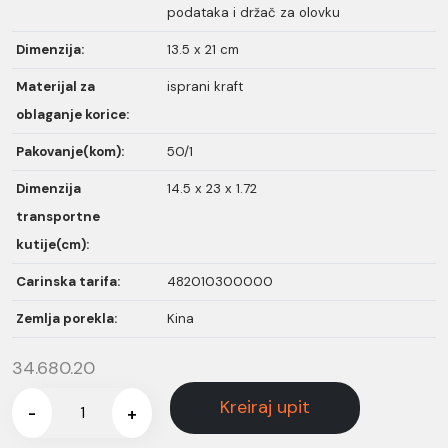
podataka i držač za olovku
Dimenzija:
13.5 x 21 cm
Materijal za
isprani kraft
oblaganje korice:
Pakovanje(kom):
50/1
Dimenzija
14.5 x 23 x 1.72
transportne
kutije(cm):
Carinska tarifa:
482010300000
Zemlja porekla:
Kina
34.680.20
Kreiraj upit
-
+