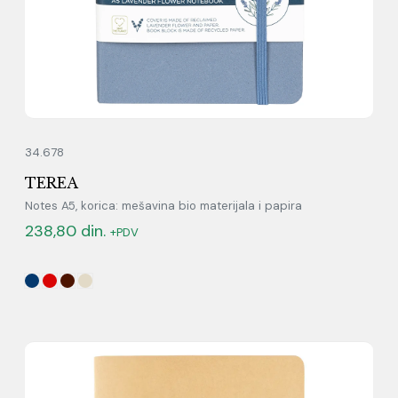
34.678
TEREA
Notes A5, korica: mešavina bio materijala i papira
238,80
din.
+PDV