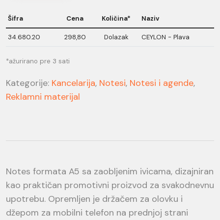
Šifra
Cena
Količina*
Naziv
34.680.20
298,80
Dolazak
CEYLON - Plava
*ažurirano pre 3 sati
Kategorije:
Kancelarija
,
Notesi
,
Notesi i agende
,
Reklamni materijal
Notes formata A5 sa zaobljenim ivicama, dizajniran
kao praktičan promotivni proizvod za svakodnevnu
upotrebu. Opremljen je držačem za olovku i
džepom za mobilni telefon na prednjoj strani