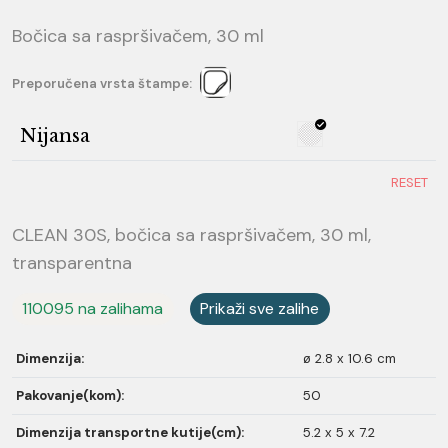
Bočica sa raspršivačem, 30 ml
Preporučena vrsta štampe:
Nijansa
RESET
CLEAN 30S, bočica sa raspršivačem, 30 ml,
transparentna
110095 na zalihama
Prikaži sve zalihe
Dimenzija:
ø 2.8 x 10.6 cm
Pakovanje(kom):
50
Dimenzija transportne kutije(cm):
5.2 x 5 x 7.2