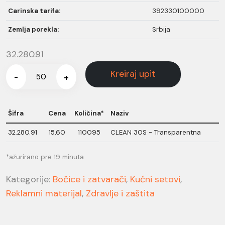
Carinska tarifa:
392330100000
Zemlja porekla:
Srbija
32.280.91
Kreiraj upit
-
+
Šifra
Cena
Količina*
Naziv
32.280.91
15,60
110095
CLEAN 30S - Transparentna
*ažurirano pre 19 minuta
Kategorije:
Bočice i zatvarači
,
Kućni setovi
,
Reklamni materijal
,
Zdravlje i zaštita