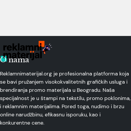
O nama
Reklamnimaterijal.org je profesionalna platforma koja
se bavi pružanjem visokokvalitetnih grafičkih usluga i
brendiranja promo materijala u Beogradu. Naša
specijalnost je u štampi na tekstilu, promo poklonima,
i reklamnim materijalima. Pored toga, nudimo i brzu
online narudžbinu, efikasnu isporuku, kao i
konkurentne cene.