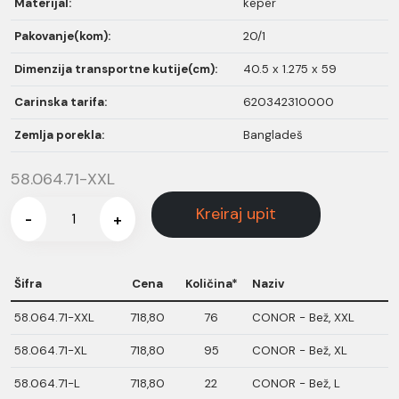
Materijal:
keper
Pakovanje(kom):
20/1
Dimenzija transportne kutije(cm):
40.5 x 1.275 x 59
Carinska tarifa:
620342310000
Zemlja porekla:
Bangladeš
58.064.71-XXL
Kreiraj upit
-
+
Šifra
Cena
Količina*
Naziv
58.064.71-XXL
718,80
76
CONOR - Bež, XXL
58.064.71-XL
718,80
95
CONOR - Bež, XL
58.064.71-L
718,80
22
CONOR - Bež, L