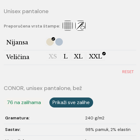
Unisex pantalone
Preporučena vrsta štampe:
Nijansa
XS
L
XL
XXL
Veličina
RESET
CONOR, unisex pantalone, bež
76 na zalihama
Prikaži sve zalihe
Gramatura:
240 g/m2
Sastav:
98% pamuk, 2% elastin