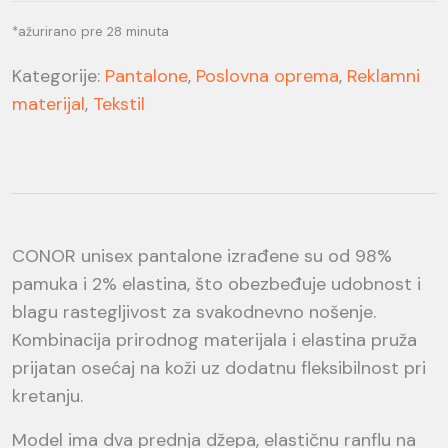
*ažurirano pre 28 minuta
Kategorije:
Pantalone
,
Poslovna oprema
,
Reklamni
materijal
,
Tekstil
CONOR unisex pantalone izrađene su od 98%
pamuka i 2% elastina, što obezbeđuje udobnost i
blagu rastegljivost za svakodnevno nošenje.
Kombinacija prirodnog materijala i elastina pruža
prijatan osećaj na koži uz dodatnu fleksibilnost pri
kretanju.
Model ima dva prednja džepa, elastičnu ranflu na