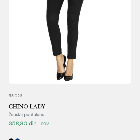
58.026
CHINO LADY
Ženske pantalone
358,80
din.
+PDV