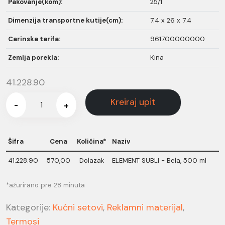
Pakovanje(kom):
25/1
Dimenzija transportne kutije(cm):
7.4 x 26 x 7.4
Carinska tarifa:
961700000000
Zemlja porekla:
Kina
41.228.90
Kreiraj upit
-
+
Šifra
Cena
Količina*
Naziv
41.228.90
570,00
Dolazak
ELEMENT SUBLI - Bela, 500 ml
*ažurirano pre 28 minuta
Kategorije:
Kućni setovi
,
Reklamni materijal
,
Termosi