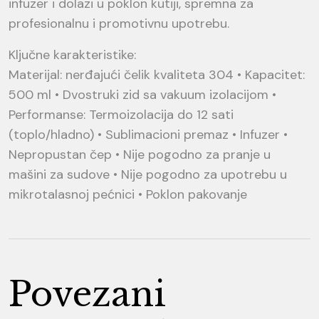
infuzer i dolazi u poklon kutiji, spremna za
profesionalnu i promotivnu upotrebu.
Ključne karakteristike:
Materijal: nerđajući čelik kvaliteta 304 • Kapacitet:
500 ml • Dvostruki zid sa vakuum izolacijom •
Performanse: Termoizolacija do 12 sati
(toplo/hladno) • Sublimacioni premaz • Infuzer •
Nepropustan čep • Nije pogodno za pranje u
mašini za sudove • Nije pogodno za upotrebu u
mikrotalasnoj pećnici • Poklon pakovanje
Povezani