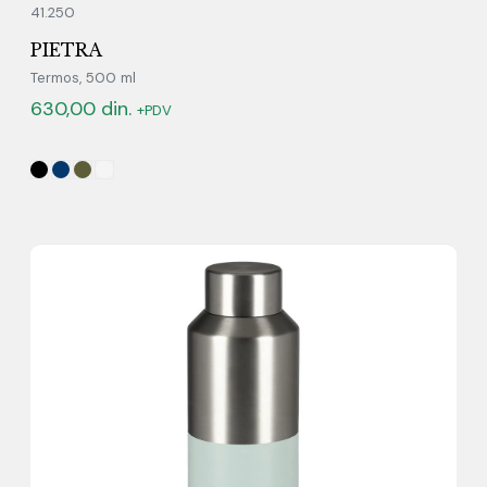
41.250
PIETRA
Termos, 500 ml
630,00
din.
+PDV