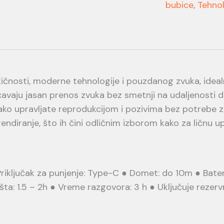
bubice
,
Tehnol
tičnosti, moderne tehnologije i pouzdanog zvuka, idea
aju jasan prenos zvuka bez smetnji na udaljenosti do 
ako upravljate reprodukcijom i pozivima bez potrebe za
ndiranje, što ih čini odličnim izborom kako za ličnu up
 Priključak za punjenje: Type-C ● Domet: do 10m ● Bater
a: 1.5 – 2h ● Vreme razgovora: 3 h ● Uključuje rezervne