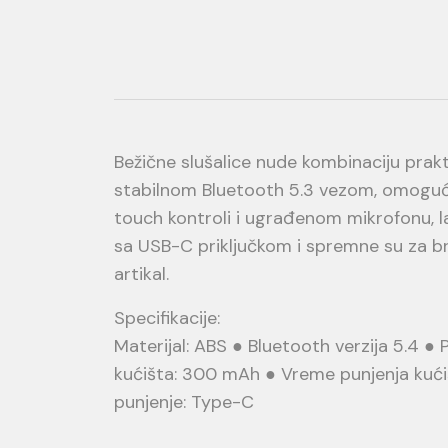
Bežične slušalice nude kombinaciju prak
stabilnom Bluetooth 5.3 vezom, omogućav
touch kontroli i ugrađenom mikrofonu, l
sa USB-C priključkom i spremne su za bre
artikal.
Specifikacije:
Materijal: ABS ● Bluetooth verzija 5.4 ●
kućišta: 300 mAh ● Vreme punjenja kućišt
punjenje: Type-C