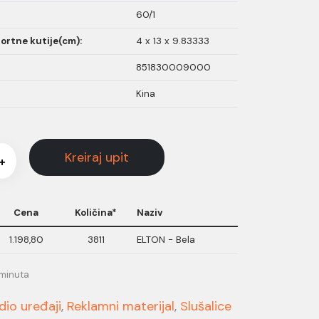
60/1
ortne kutije(cm):
4 x 13 x 9.83333
851830009000
Kina
Kreiraj upit
+
Cena
Količina*
Naziv
1.198,80
3811
ELTON - Bela
 minuta
dio uređaji
,
Reklamni materijal
,
Slušalice