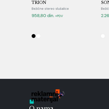
TRION
SON
Bežične stereo slušalice
Bežič
958,80
din.
2.2
+PDV
O nama