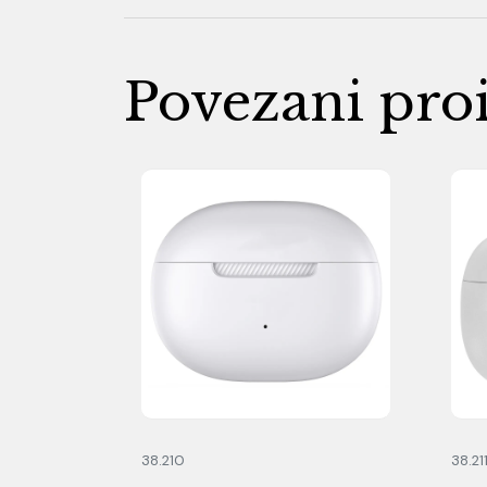
Povezani pro
38.210
38.21