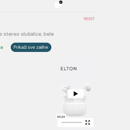
RESET
 stereo slušalice, bela
ma
Prikaži sve zalihe