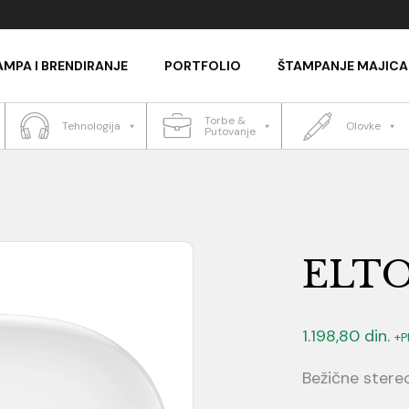
AMPA I BRENDIRANJE
PORTFOLIO
ŠTAMPANJE MAJICA
Torbe &
Tehnologija
Olovke
Putovanje
ELT
1.198,80
din.
+P
Bežične stereo