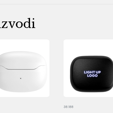
izvodi
1
38.188