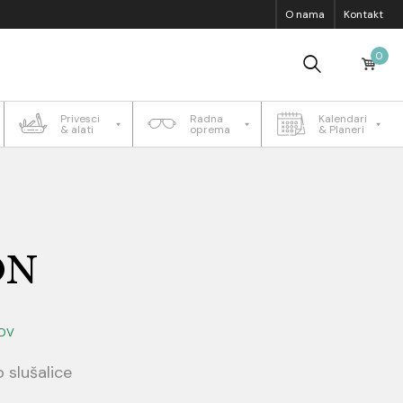
O nama
Kontakt
0
Privesci
Radna
Kalendari
& alati
oprema
& Planeri
ON
DV
 slušalice