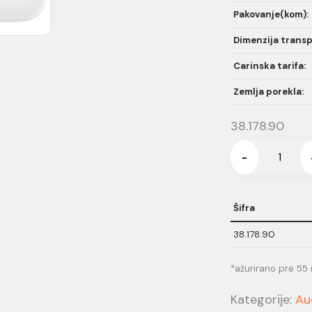
Pakovanje(kom):
Dimenzija transp
Carinska tarifa:
Zemlja porekla:
38.178.90
-
Šifra
38.178.90
*ažurirano pre 55
Kategorije:
Au