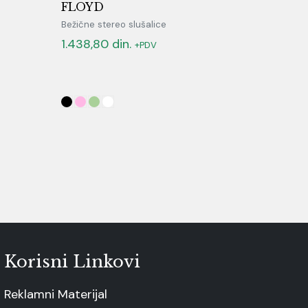
FLOYD
Bežične stereo slušalice
1.438,80
din.
+PDV
Korisni Linkovi
Reklamni Materijal