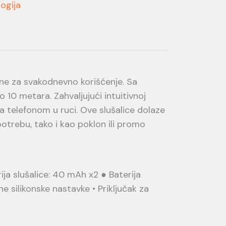
ogija
lne za svakodnevno korišćenje. Sa
10 metara. Zahvaljujući intuitivnoj
 telefonom u ruci. Ove slušalice dolaze
otrebu, tako i kao poklon ili promo
ija slušalice: 40 mAh x2 ● Baterija
 silikonske nastavke • Priključak za