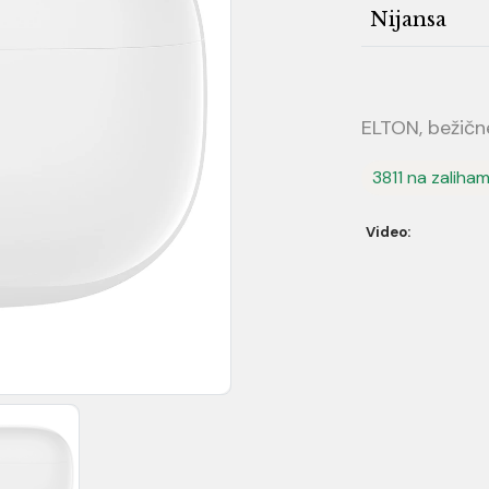
Nijansa
ELTON, bežične
3811 na zaliha
Video: