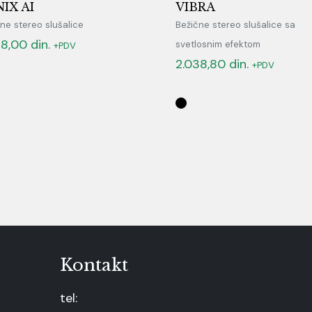
IX AI
VIBRA
ne stereo slušalice
Bežične stereo slušalice sa
68,00
din.
svetlosnim efektom
+PDV
2.038,80
din.
+PDV
Kontakt
tel: