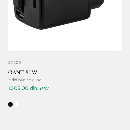
38.205
GANT 30W
Zidni punjač 30W
1.308,00
din.
+PDV