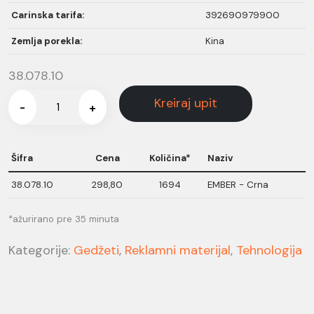
Carinska tarifa:
392690979900
Zemlja porekla:
Kina
38.078.10
Kreiraj upit
-
+
Šifra
Cena
Količina*
Naziv
38.078.10
298,80
1694
EMBER - Crna
*ažurirano pre 35 minuta
Kategorije:
Gedžeti
,
Reklamni materijal
,
Tehnologija