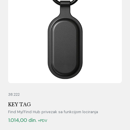
38.222
KEY TAG
Find My/Find Hub privezak sa funkcijom lociranja
1.014,00
din.
+PDV