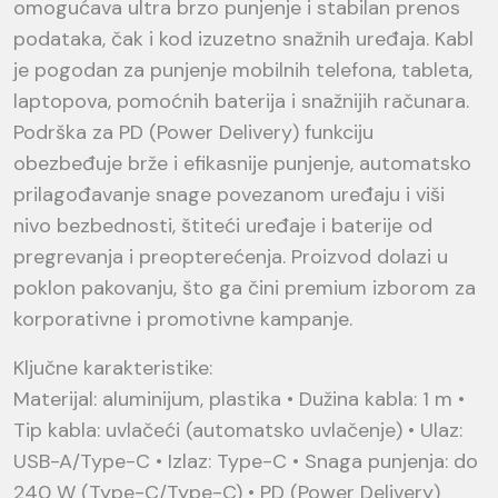
omogućava ultra brzo punjenje i stabilan prenos
podataka, čak i kod izuzetno snažnih uređaja. Kabl
je pogodan za punjenje mobilnih telefona, tableta,
laptopova, pomoćnih baterija i snažnijih računara.
Podrška za PD (Power Delivery) funkciju
obezbeđuje brže i efikasnije punjenje, automatsko
prilagođavanje snage povezanom uređaju i viši
nivo bezbednosti, štiteći uređaje i baterije od
pregrevanja i preopterećenja. Proizvod dolazi u
poklon pakovanju, što ga čini premium izborom za
korporativne i promotivne kampanje.
Ključne karakteristike:
Materijal: aluminijum, plastika • Dužina kabla: 1 m •
Tip kabla: uvlačeći (automatsko uvlačenje) • Ulaz:
USB-A/Type-C • Izlaz: Type-C • Snaga punjenja: do
240 W (Type-C/Type-C) • PD (Power Delivery)