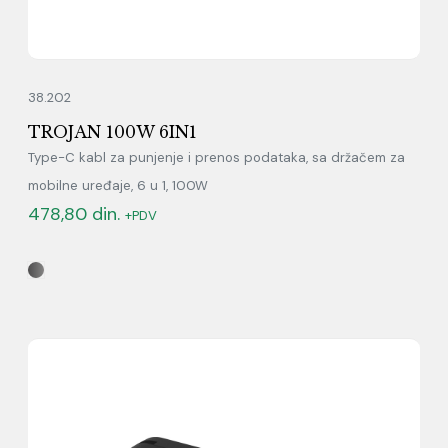
38.202
TROJAN 100W 6IN1
Type-C kabl za punjenje i prenos podataka, sa držačem za
mobilne uređaje, 6 u 1, 100W
478,80
din.
+PDV