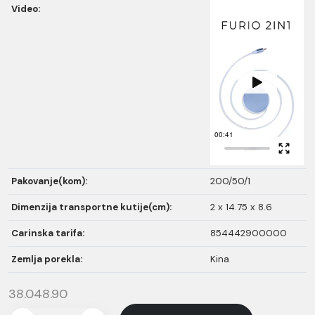
Video:
Pakovanje(kom):
200/50/1
Dimenzija transportne kutije(cm):
2 x 14.75 x 8.6
Carinska tarifa:
854442900000
Zemlja porekla:
Kina
38.048.90