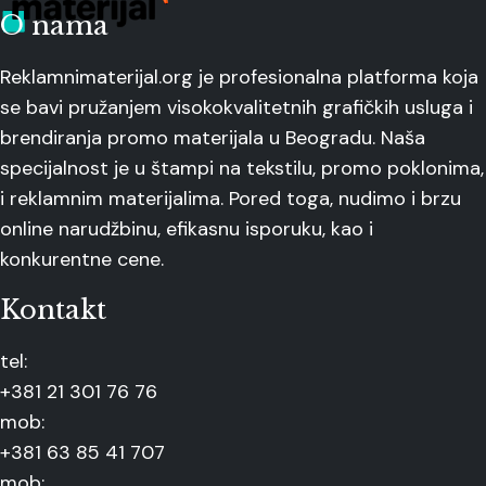
O nama
Reklamnimaterijal.org je profesionalna platforma koja
se bavi pružanjem visokokvalitetnih grafičkih usluga i
brendiranja promo materijala u Beogradu. Naša
specijalnost je u štampi na tekstilu, promo poklonima,
i reklamnim materijalima. Pored toga, nudimo i brzu
online narudžbinu, efikasnu isporuku, kao i
konkurentne cene.
Kontakt
tel:
+381 21 301 76 76
mob:
+381 63 85 41 707
mob: