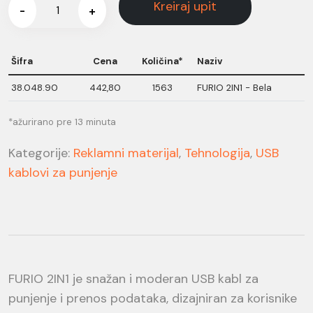
Kreiraj upit
-
+
Šifra
Cena
Količina*
Naziv
38.048.90
442,80
1563
FURIO 2IN1 - Bela
*ažurirano pre 13 minuta
Kategorije:
Reklamni materijal
,
Tehnologija
,
USB
kablovi za punjenje
FURIO 2IN1 je snažan i moderan USB kabl za
punjenje i prenos podataka, dizajniran za korisnike