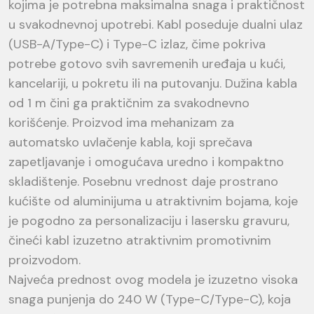
kojima je potrebna maksimalna snaga i praktičnost
u svakodnevnoj upotrebi. Kabl poseduje dualni ulaz
(USB-A/Type-C) i Type-C izlaz, čime pokriva
potrebe gotovo svih savremenih uređaja u kući,
kancelariji, u pokretu ili na putovanju. Dužina kabla
od 1 m čini ga praktičnim za svakodnevno
korišćenje. Proizvod ima mehanizam za
automatsko uvlačenje kabla, koji sprečava
zapetljavanje i omogućava uredno i kompaktno
skladištenje. Posebnu vrednost daje prostrano
kućište od aluminijuma u atraktivnim bojama, koje
je pogodno za personalizaciju i lasersku gravuru,
čineći kabl izuzetno atraktivnim promotivnim
proizvodom.
Najveća prednost ovog modela je izuzetno visoka
snaga punjenja do 240 W (Type-C/Type-C), koja