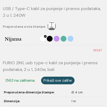
USB / Type-C kabl za punjenje i prenos podataka,
2 u 1, 240W
Preporučena vrsta štampe:
Nijansa
RESET
FURIO 2IN1, usb type-c kabl za punjenje i prenos
podataka, 2 u 1, 240w, beli
1563 na zalihama
Prikaži sve zalihe
Preporučena dimenzija štampe:
Ø 4 cm
Dimenzija:
1 m