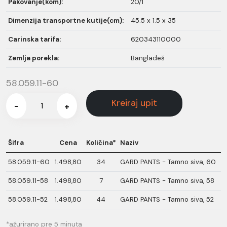
Pakovanje(kom):
20/1
Dimenzija transportne kutije(cm):
45.5 x 1.5 x 35
Carinska tarifa:
620343110000
Zemlja porekla:
Bangladeš
58.059.11-60
Kreiraj upit
-
+
Šifra
Cena
Količina*
Naziv
58.059.11-60
1.498,80
34
GARD PANTS - Tamno siva, 60
58.059.11-58
1.498,80
7
GARD PANTS - Tamno siva, 58
58.059.11-52
1.498,80
44
GARD PANTS - Tamno siva, 52
*ažurirano pre 5 minuta