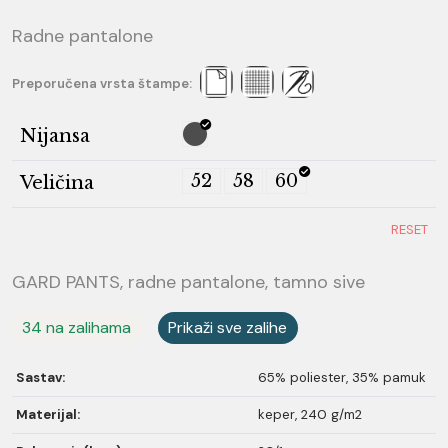
Radne pantalone
Preporučena vrsta štampe:
Nijansa
52
58
60
Veličina
RESET
GARD PANTS, radne pantalone, tamno sive
34 na zalihama
Prikaži sve zalihe
Sastav:
65% poliester, 35% pamuk
Materijal:
keper, 240 g/m2