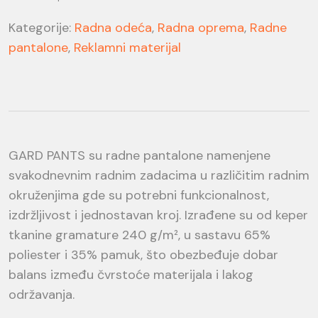
Kategorije:
Radna odeća
,
Radna oprema
,
Radne
pantalone
,
Reklamni materijal
GARD PANTS su radne pantalone namenjene
svakodnevnim radnim zadacima u različitim radnim
okruženjima gde su potrebni funkcionalnost,
izdržljivost i jednostavan kroj. Izrađene su od keper
tkanine gramature 240 g/m², u sastavu 65%
poliester i 35% pamuk, što obezbeđuje dobar
balans između čvrstoće materijala i lakog
održavanja.