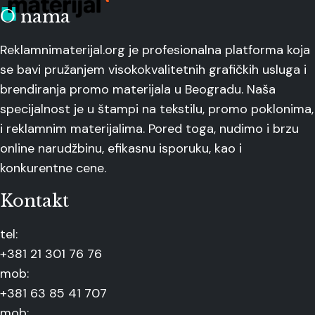
O nama
Reklamnimaterijal.org je profesionalna platforma koja
se bavi pružanjem visokokvalitetnih grafičkih usluga i
brendiranja promo materijala u Beogradu. Naša
specijalnost je u štampi na tekstilu, promo poklonima,
i reklamnim materijalima. Pored toga, nudimo i brzu
online narudžbinu, efikasnu isporuku, kao i
konkurentne cene.
Kontakt
tel:
+381 21 301 76 76
mob:
+381 63 85 41 707
mob: