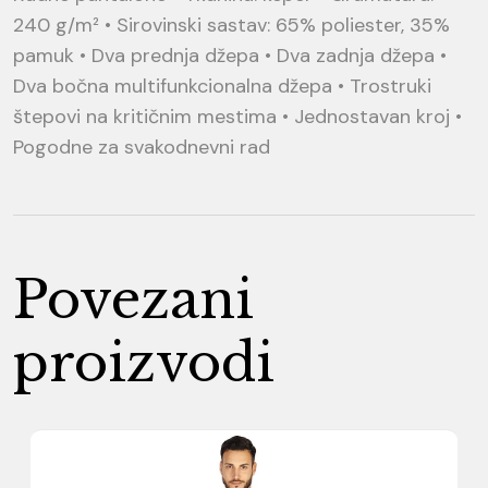
240 g/m² • Sirovinski sastav: 65% poliester, 35%
pamuk • Dva prednja džepa • Dva zadnja džepa •
Dva bočna multifunkcionalna džepa • Trostruki
štepovi na kritičnim mestima • Jednostavan kroj •
Pogodne za svakodnevni rad
Povezani
proizvodi