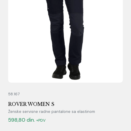
58.167
ROVER WOMEN S
Ženske servisne radne pantalone sa elastinom
598,80
din.
+PDV