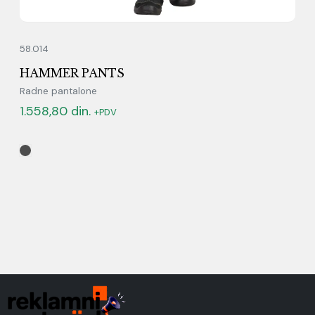
58.014
HAMMER PANTS
Radne pantalone
1.558,80
din.
+PDV