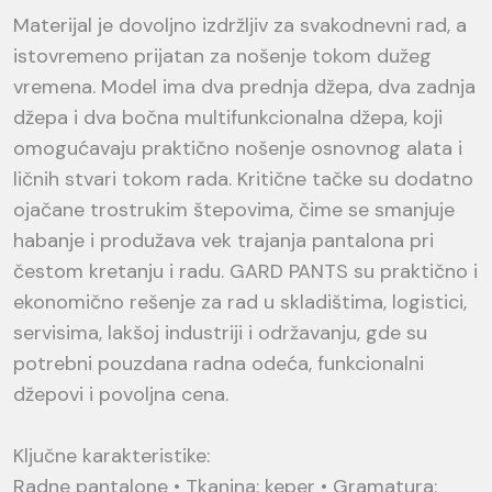
Materijal je dovoljno izdržljiv za svakodnevni rad, a
istovremeno prijatan za nošenje tokom dužeg
vremena. Model ima dva prednja džepa, dva zadnja
džepa i dva bočna multifunkcionalna džepa, koji
omogućavaju praktično nošenje osnovnog alata i
ličnih stvari tokom rada. Kritične tačke su dodatno
ojačane trostrukim štepovima, čime se smanjuje
habanje i produžava vek trajanja pantalona pri
čestom kretanju i radu. GARD PANTS su praktično i
ekonomično rešenje za rad u skladištima, logistici,
servisima, lakšoj industriji i održavanju, gde su
potrebni pouzdana radna odeća, funkcionalni
džepovi i povoljna cena.
Ključne karakteristike:
Radne pantalone • Tkanina: keper • Gramatura: