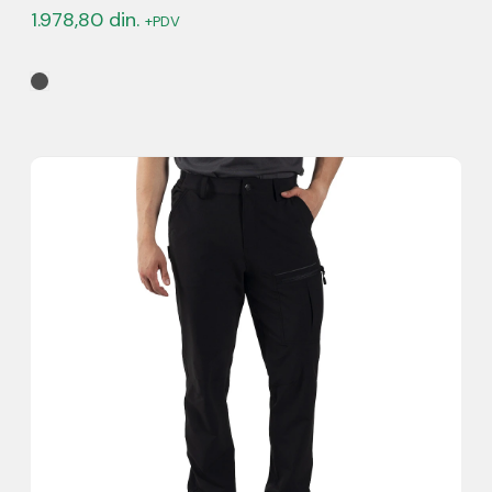
1.978,80
din.
+PDV