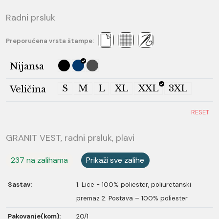
Radni prsluk
Preporučena vrsta štampe:
Nijansa
S
M
L
XL
XXL
3XL
Veličina
RESET
GRANIT VEST, radni prsluk, plavi
237 na zalihama
Prikaži sve zalihe
Sastav:
1. Lice - 100% poliester, poliuretanski
premaz 2. Postava – 100% poliester
Pakovanje(kom):
20/1