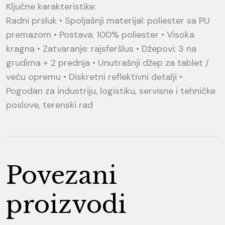
Ključne karakteristike:
Radni prsluk • Spoljašnji materijal: poliester sa PU
premazom • Postava: 100% poliester • Visoka
kragna • Zatvaranje: rajsferšlus • Džepovi: 3 na
grudima + 2 prednja • Unutrašnji džep za tablet /
veću opremu • Diskretni reflektivni detalji •
Pogodan za industriju, logistiku, servisne i tehničke
poslove, terenski rad
Povezani
proizvodi