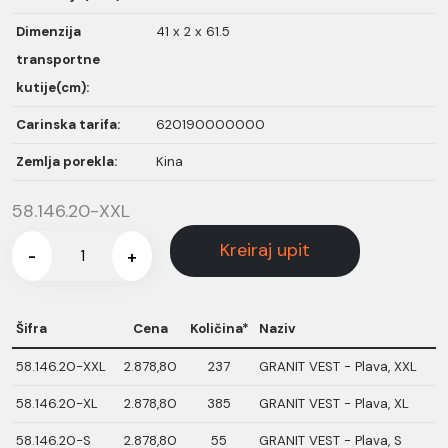
Dimenzija
41 x 2 x 61.5
transportne
kutije(cm):
Carinska tarifa:
620190000000
Zemlja porekla:
Kina
58.146.20-XXL
Kreiraj upit
-
+
Šifra
Cena
Količina*
Naziv
58.146.20-XXL
2.878,80
237
GRANIT VEST - Plava, XXL
58.146.20-XL
2.878,80
385
GRANIT VEST - Plava, XL
58.146.20-S
2.878,80
55
GRANIT VEST - Plava, S