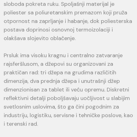
sloboda pokreta ruku. Spoljašnji materijal je
poliester sa poliuretanskim premazom koji pruža
otpornost na zaprljanje i habanje, dok poliesterska
postava doprinosi osnovnoj termoizolaciji i
olakšava slojevito oblačenje.
Prsluk ima visoku kragnu i centralno zatvaranje
rajsferšlusom, a džepovi su organizovani za
praktičan rad: tri džepa na grudima različitih
dimenzija, dva prednja džepa i unutrašnji džep
dimenzionisan za tablet ili veću opremu. Diskretni
reflektivni detalji poboljšavaju uočljivost u slabijim
svetlosnim uslovima, što ga čini pogodnim za
industriju, logistiku, servisne i tehničke poslove, kao
i terenski rad.