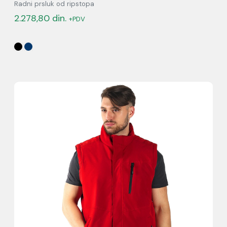
Radni prsluk od ripstopa
2.278,80
din.
+PDV