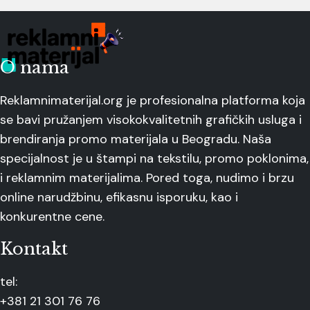
O nama
Reklamnimaterijal.org je profesionalna platforma koja
se bavi pružanjem visokokvalitetnih grafičkih usluga i
brendiranja promo materijala u Beogradu. Naša
specijalnost je u štampi na tekstilu, promo poklonima,
i reklamnim materijalima. Pored toga, nudimo i brzu
online narudžbinu, efikasnu isporuku, kao i
konkurentne cene.
Kontakt
tel:
+381 21 301 76 76