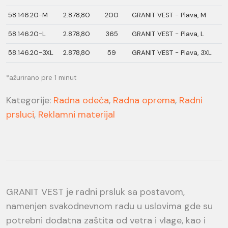
58.146.20-M
2.878,80
200
GRANIT VEST - Plava, M
58.146.20-L
2.878,80
365
GRANIT VEST - Plava, L
58.146.20-3XL
2.878,80
59
GRANIT VEST - Plava, 3XL
*ažurirano pre 1 minut
Kategorije:
Radna odeća
,
Radna oprema
,
Radni
prsluci
,
Reklamni materijal
GRANIT VEST je radni prsluk sa postavom,
namenjen svakodnevnom radu u uslovima gde su
potrebni dodatna zaštita od vetra i vlage, kao i