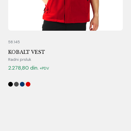
58.145
KOBALT VEST
Radni prsluk
2.278,80
din.
+PDV