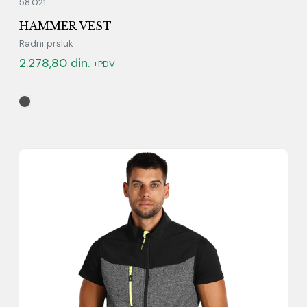
58.021
HAMMER VEST
Radni prsluk
2.278,80
din.
+PDV