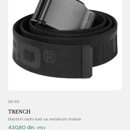
58.155
TRENCH
Elastični radni kaiš sa metalnom šnalom
430,80
din.
+PDV