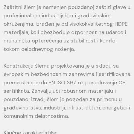
Zaštitni šlem je namenjen pouzdanoj zaštiti glave u
profesionalnim industrijskim i građevinskim
okruženjima. Izrađen je od visokokvalitetnog HDPE
materijala, koji obezbeđuje otpornost na udarce i
mehanička opterećenja uz stabilnost i komfor
tokom celodnevnog nošenja.
Konstrukcija šlema projektovana je u skladu sa
evropskim bezbednosnim zahtevima i sertifikovana
prema standardu EN ISO 397, uz posedovanje CE
sertifikata. Zahvaljujući robusnom materijalu i
pouzdanoj izradi, šlem je pogodan za primenu u
građevinarstvu, industriji, infrastrukturi, energetici i
komunalnim delatnostima.
Ključne karakteristike: