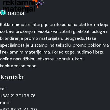
O nama
Reklamnimaterijal.org je profesionalna platforma koja
se bavi pružanjem visokokvalitetnih grafičkih usluga i
brendiranja promo materijala u Beogradu. Naša
specijalnost je u štampi na tekstilu, promo poklonima,
i reklamnim materijalima. Pored toga, nudimo i brzu
online narudžbinu, efikasnu isporuku, kao i
konkurentne cene.
Kontakt
tel:
+381 21 301 76 76
mob:
+381 63 85 41 707