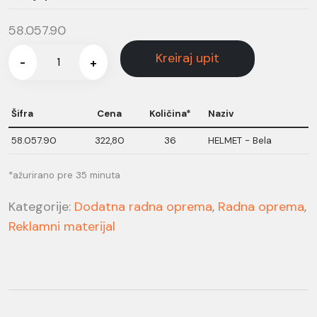
58.057.90
Kreiraj upit
-
+
Šifra
Cena
Količina*
Naziv
58.057.90
322,80
36
HELMET - Bela
*ažurirano pre 35 minuta
Kategorije:
Dodatna radna oprema
,
Radna oprema
,
Reklamni materijal