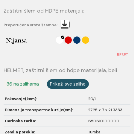
Zaštitni šlem od HDPE materijala
Preporučena vrsta štampe:
Nijansa
RESET
HELMET, zaštitni šlem od hdpe materijala, beli
36 na zalihama
Prikaži sve zalihe
Pakovanje(kom):
20/1
Dimenzija transportne kutije(cm):
27.25 x 7 x 21.3333
Carinska tarifa:
650610100000
Zemlja porekla:
Turska