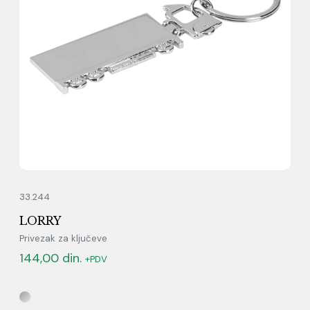
33.244
LORRY
Privezak za ključeve
144,00
din.
+PDV