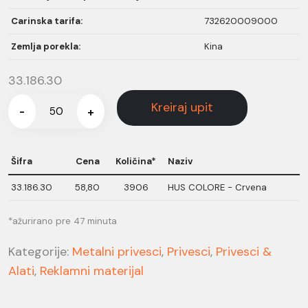
Carinska tarifa:
732620009000
Zemlja porekla:
Kina
33.186.30
Kreiraj upit
-
+
Šifra
Cena
Količina*
Naziv
33.186.30
58,80
3906
HUS COLORE - Crvena
*ažurirano pre 47 minuta
Kategorije:
Metalni privesci
,
Privesci
,
Privesci &
Alati
,
Reklamni materijal