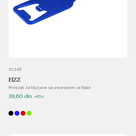
33.245
FIZZ
Privezak za ključeve sa otvaračem za flaše
39,60
din.
+PDV