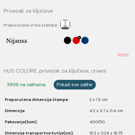
Privezak za ključeve
Preporučena vrsta štampe:
Nijansa
RESET
HUS COLORE, privezak za ključeve, crveni
3906 na zalihama
Prikaži sve zalihe
Preporučena dimenzija štampe:
2 x 1.5 cm
Dimenzija:
4.2 x 3.7 x 0.4 cm
Pakovanje(kom):
400/50
Dimenzija transportne kutije(cm):
15.2 x 0.24 x 16.75