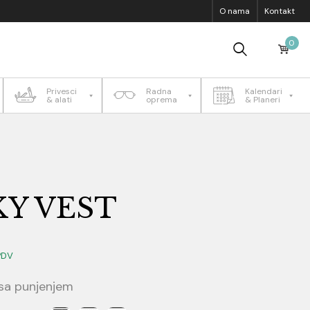
O nama
Kontakt
0
Privesci
Radna
Kalendari
& alati
oprema
& Planeri
Y VEST
PDV
 sa punjenjem