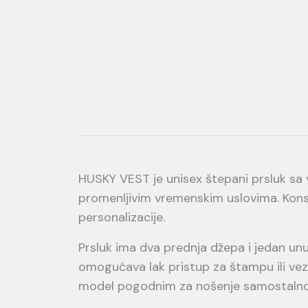
HUSKY VEST je unisex štepani prsluk s
promenljivim vremenskim uslovima. Konst
personalizacije.
Prsluk ima dva prednja džepa i jedan unutr
omogućava lak pristup za štampu ili vez,
model pogodnim za nošenje samostalno i