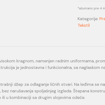
*ažurirano pre 4 
Kategorije:
Prs
Tekstil
a visokom kragnom, namenjen radnim uniformama, prom
rukcija je jednostavna i funkcionalna, sa naglaskom 
ašnji džep za odlaganje ličnih stvari. Na leđima se nala
 bez narušavanja spoljašnjeg izgleda. Štepana konstruk
li u kombinaciji sa drugim slojevima odeće.