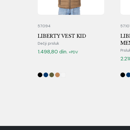
57.094
57.10
LIBERTY VEST KID
LI
ME
Dečji prsluk
Prsl
1.498,80
din.
+PDV
2.2