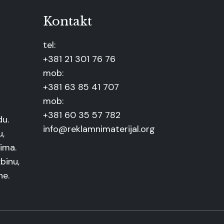
Kontakt
tel:
+381 21 301 76 76
mob:
+381 63 85 41 707
mob:
+381 60 35 57 782
du.
info@reklamnimaterijal.org
u,
ima.
binu,
ne.