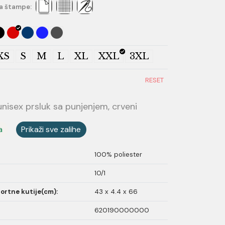
a štampe:
XS
S
M
L
XL
XXL
3XL
RESET
nisex prsluk sa punjenjem, crveni
a
Prikaži sve zalihe
100% poliester
10/1
ortne kutije(cm):
43 x 4.4 x 66
620190000000