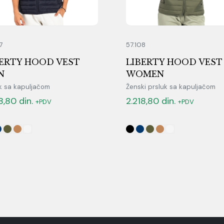
7
57.108
BERTY HOOD VEST
LIBERTY HOOD VEST
N
WOMEN
uk sa kapuljačom
Ženski prsluk sa kapuljačom
18,80
din.
2.218,80
din.
+PDV
+PDV