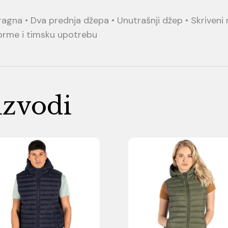
agna • Dva prednja džepa • Unutrašnji džep • Skriveni r
forme i timsku upotrebu
izvodi