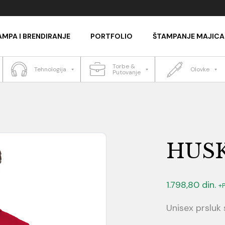
AMPA I BRENDIRANJE
PORTFOLIO
ŠTAMPANJE MAJICA
Torbe &
Tehnologija
Olovke
Putovanje
HUSK
1.798,80
din.
+
Unisex prsluk