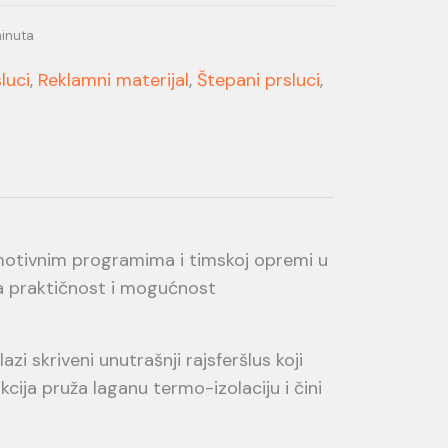
minuta
luci
,
Reklamni materijal
,
Štepani prsluci
,
otivnim programima i timskoj opremi u
na praktičnost i mogućnost
zi skriveni unutrašnji rajsferšlus koji
cija pruža laganu termo-izolaciju i čini