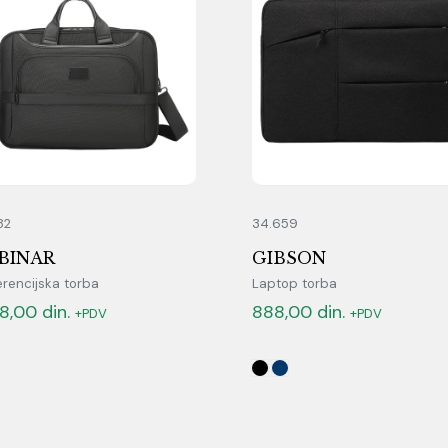
82
34.659
BINAR
GIBSON
rencijska torba
Laptop torba
88,00
din.
888,00
din.
+PDV
+PDV