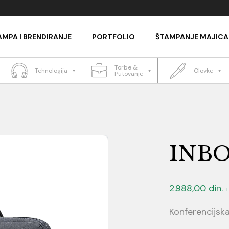
AMPA I BRENDIRANJE
PORTFOLIO
ŠTAMPANJE MAJICA
Torbe &
Tehnologija
Olovke
Putovanje
INB
2.988,00
din.
Konferencijsk