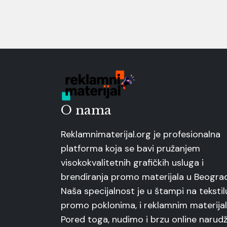
O nama
Reklamnimaterijal.org je profesionalna
platforma koja se bavi pružanjem
visokokvalitetnih grafičkih usluga i
brendiranja promo materijala u Beogra
Naša specijalnost je u štampi na tekstil
promo poklonima, i reklamnim materijal
Pored toga, nudimo i brzu online narudž