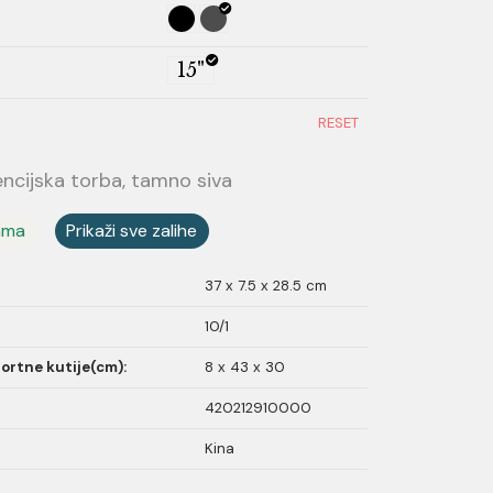
15"
RESET
encijska torba, tamno siva
ama
Prikaži sve zalihe
37 x 7.5 x 28.5 cm
10/1
ortne kutije(cm):
8 x 43 x 30
420212910000
Kina