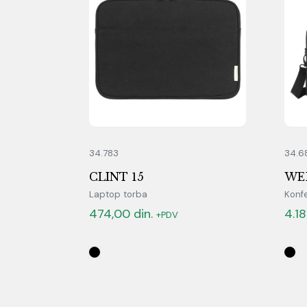
34.783
34.6
CLINT 15
WE
Laptop torba
Konfe
474,00
din.
4.1
+PDV