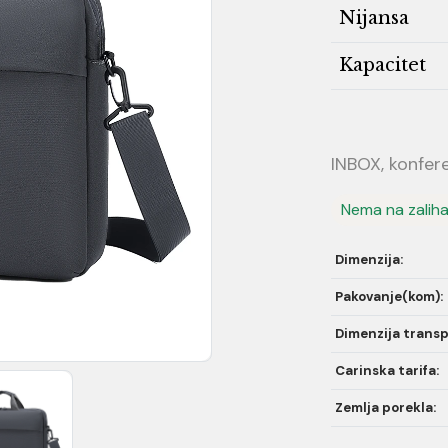
Nijansa
Kapacitet
INBOX, konfer
Nema na zalih
Dimenzija:
Pakovanje(kom):
Dimenzija transp
Carinska tarifa:
Zemlja porekla: