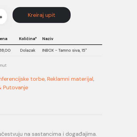
Kreiraj upit
+
ena
Količina*
Naziv
88,00
Dolazak
INBOX - Tamno siva, 15"
inut
nferencijske torbe
,
Reklamni materijal
,
& Putovanje
 učestvuju na sastancima i događajima.