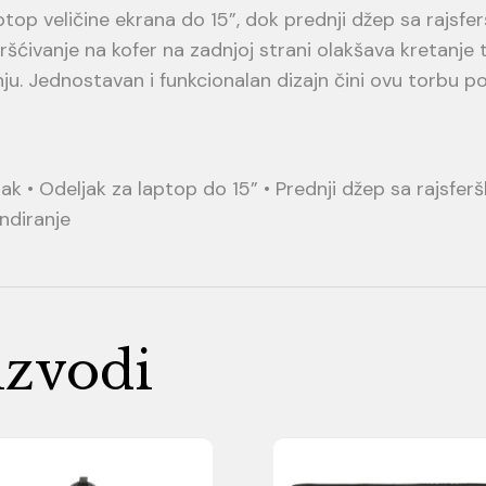
aptop veličine ekrana do 15”, dok prednji džep sa rajs
šćivanje na kofer na zadnjoj strani olakšava kretanje 
u. Jednostavan i funkcionalan dizajn čini ovu torbu
ak • Odeljak za laptop do 15” • Prednji džep sa rajsfer
ndiranje
izvodi