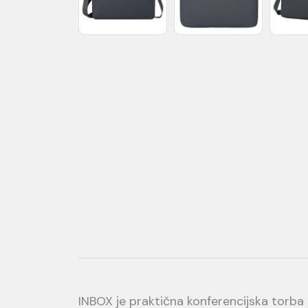
INBOX je praktična konferencijska torba