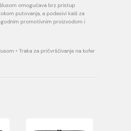
feršlusom omogućava brz pristup
tokom putovanja, a podesivi kaiš za
 pogodnim promotivnim proizvodom i
šlusom • Traka za pričvršćivanje na kofer