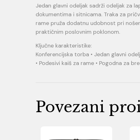
Jedan glavni odeljak sadrži odeljak za l
dokumentima i sitnicama. Traka za pričvr
rame pruža dodatnu udobnost pri nošenj
praktičnim poslovnim poklonom.
Ključne karakteristike:
Konferencijska torba • Jedan glavni odelj
• Podesivi kaiš za rame • Pogodna za bre
Povezani pro