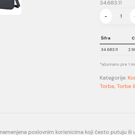
34.683.11
-
Šifra
C
34.683.11
2.9
*ažurirano pre 1 m
Kategorije:
Ko
Torbe
,
Torbe 
 namenjena poslovnim korisnicima koji često putuju ili