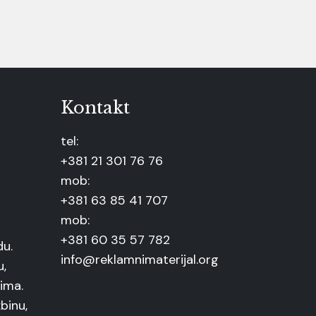
Kontakt
tel:
+381 21 301 76 76
mob:
+381 63 85 41 707
mob:
+381 60 35 57 782
du.
info@reklamnimaterijal.org
u,
ima.
binu,