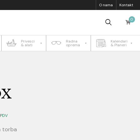
O nama
Kontakt
0
Privesci
Radna
Kalendari
& alati
oprema
& Planeri
OX
+PDV
a torba