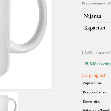
Preporučena vrst
Nijansa
Kapacitet
LASSI, keramič
151538 na zali
3D pregled
Zapremina:
Preporučena dim
Dimenzija:
Pakovanje(kom):