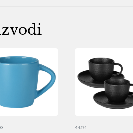
izvodi
80
44.174