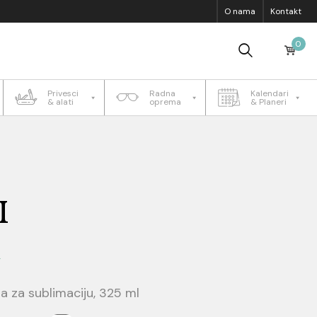
O nama
Kontakt
0
Privesci
Radna
Kalendari
& alati
oprema
& Planeri
I
V
a za sublimaciju, 325 ml