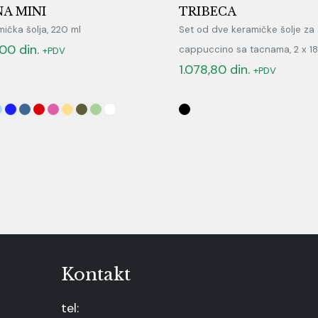
A MINI
TRIBECA
ička šolja, 220 ml
Set od dve keramičke šolje za
,00
din.
cappuccino sa tacnama, 2 x 1
+PDV
1.078,80
din.
+PDV
Kontakt
tel: