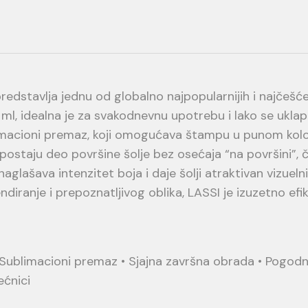
 predstavlja jednu od globalno najpopularnijih i najčešć
l, idealna je za svakodnevnu upotrebu i lako se uklapa
macioni premaz, koji omogućava štampu u punom kolor
postaju deo površine šolje bez osećaja “na površini”
glašava intenzitet boja i daje šolji atraktivan vizuelni 
ndiranje i prepoznatljivog oblika, LASSI je izuzetno ef
• Sublimacioni premaz • Sjajna završna obrada • Pogodn
ećnici