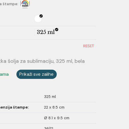
a štampe:
325 ml
RESET
ka šolja za sublimaciju, 325 ml, bela
hama
Prikaži sve zalihe
325 ml
enzija štampe:
22 x 8.5 cm
Ø 8.1 x 9.5 cm
36/12