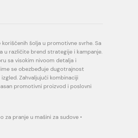
e korišćenih šolja u promotivne svrhe. Sa
 u različite brend strategije i kampanje.
u sa visokim nivoom detalja i
, čime se obezbeđuje dugotrajnost
izgled. Zahvaljujući kombinaciji
ikasan promotivni proizvod i poslovni
o za pranje u mašini za sudove •