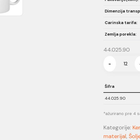
Dimenzija transp
Carinska tarifa:
Zemlja porekla:
44.025.90
-
Šifra
44.025.90
*ažurirano pre 4 s
Kategorije:
Ke
materijal
,
Šolj