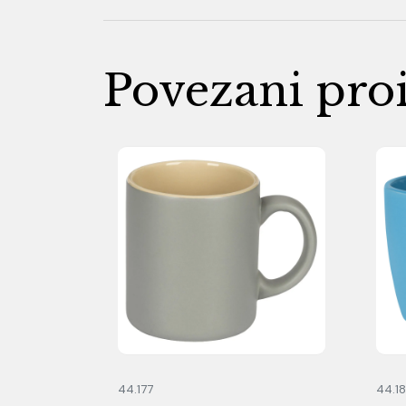
Povezani pro
44.177
44.1