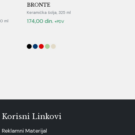
BRONTE
Keramička šolja, 325 ml
174,00
din.
80 ml
+PDV
Korisni Linkovi
Reklamni Materijal