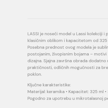
LASSI je noseći model u Lassi kolekciji i
klasičnim oblikom i kapacitetom od 325 m
Posebna prednost ovog modela je subli
postojanim, živopisnim bojama – motivi 
dizajna. Sjajna završna obrada dodatno na
praktičnosti, odličnih mogućnosti za bre
poklon.
Ključne karakteristike:
Materijal: keramika • Kapacitet: 325 ml 
Pogodno za upotrebu u mikrotalasnoj p