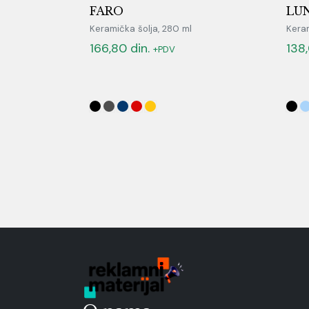
FARO
LUN
Keramička šolja, 280 ml
Keram
166,80
din.
138
+PDV