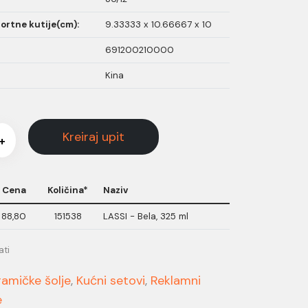
ortne kutije(cm):
9.33333 x 10.66667 x 10
691200210000
Kina
Kreiraj upit
+
Cena
Količina*
Naziv
88,80
151538
LASSI - Bela, 325 ml
ati
ramičke šolje
,
Kućni setovi
,
Reklamni
e