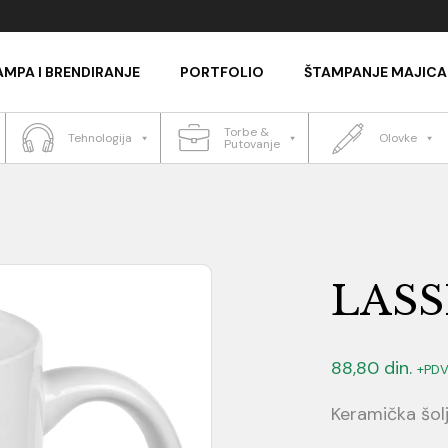
AMPA I BRENDIRANJE
PORTFOLIO
ŠTAMPANJE MAJICA
Torbe &
Tehnologija
Olovke
Putovanje
LASS
88,80
din.
+PD
Keramička šolj