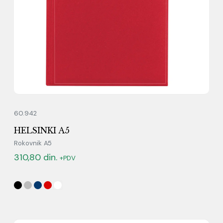
60.942
HELSINKI A5
Rokovnik A5
310,80
din.
+PDV