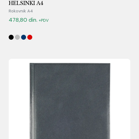
HELSINKI A4
Rokovnik A4
478,80
din.
+PDV