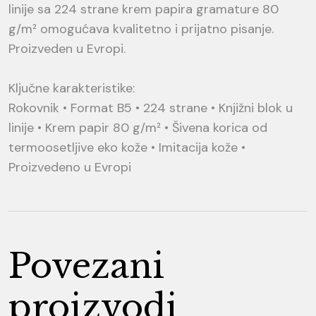
linije sa 224 strane krem papira gramature 80
g/m² omogućava kvalitetno i prijatno pisanje.
Proizveden u Evropi.
Ključne karakteristike:
Rokovnik • Format B5 • 224 strane • Knjižni blok u
linije • Krem papir 80 g/m² • Šivena korica od
termoosetljive eko kože • Imitacija kože •
Proizvedeno u Evropi
Povezani
proizvodi