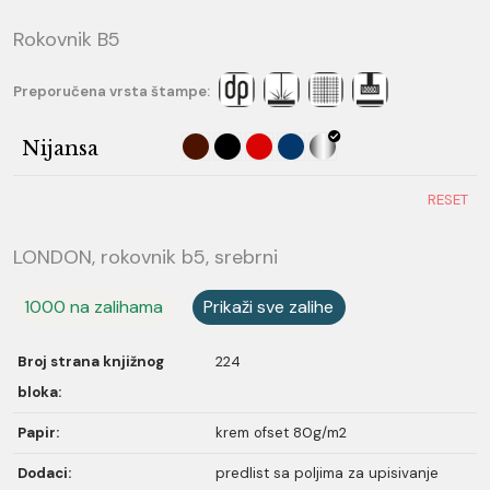
Rokovnik B5
Preporučena vrsta štampe:
Nijansa
RESET
LONDON, rokovnik b5, srebrni
1000 na zalihama
Prikaži sve zalihe
Broj strana knjižnog
224
bloka:
Papir:
krem ofset 80g/m2
Dodaci:
predlist sa poljima za upisivanje