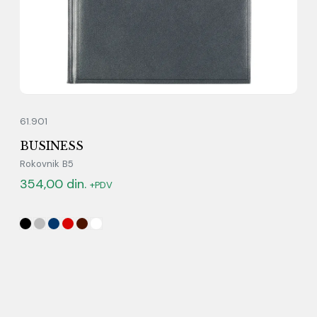
61.901
BUSINESS
Rokovnik B5
354,00
din.
+PDV