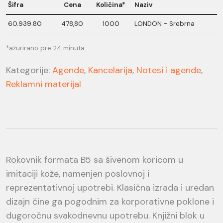
Šifra
Cena
Količina*
Naziv
60.939.80
478,80
1000
LONDON - Srebrna
*ažurirano pre 24 minuta
Kategorije:
Agende
,
Kancelarija
,
Notesi i agende
,
Reklamni materijal
Rokovnik formata B5 sa šivenom koricom u
imitaciji kože, namenjen poslovnoj i
reprezentativnoj upotrebi. Klasična izrada i uredan
dizajn čine ga pogodnim za korporativne poklone i
dugoročnu svakodnevnu upotrebu. Knjižni blok u