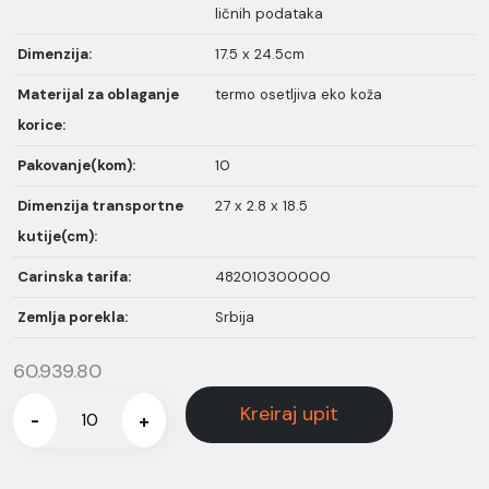
ličnih podataka
Dimenzija:
17.5 x 24.5cm
Materijal za oblaganje
termo osetljiva eko koža
korice:
Pakovanje(kom):
10
Dimenzija transportne
27 x 2.8 x 18.5
kutije(cm):
Carinska tarifa:
482010300000
Zemlja porekla:
Srbija
60.939.80
Kreiraj upit
-
+