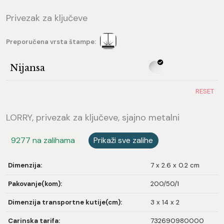
Privezak za ključeve
Preporučena vrsta štampe:
Nijansa
RESET
LORRY, privezak za ključeve, sjajno metalni
9277 na zalihama
Prikaži sve zalihe
Dimenzija:
7 x 2.6 x 0.2 cm
Pakovanje(kom):
200/50/1
Dimenzija transportne kutije(cm):
3 x 14 x 2
Carinska tarifa:
732690980000