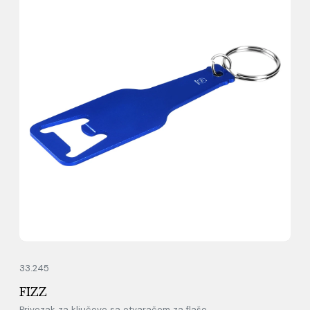
33.245
FIZZ
Privezak za ključeve sa otvaračem za flaše