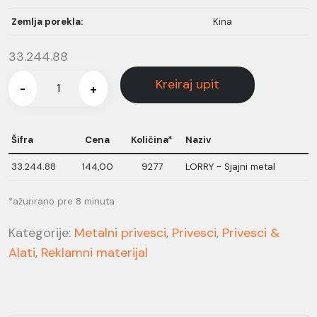
Zemlja porekla:
Kina
33.244.88
Kreiraj upit
-
+
Šifra
Cena
Količina*
Naziv
33.244.88
144,00
9277
LORRY - Sjajni metal
*ažurirano pre 8 minuta
Kategorije:
Metalni privesci
,
Privesci
,
Privesci &
Alati
,
Reklamni materijal