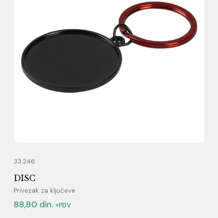
33.246
DISC
Privezak za ključeve
88,80
din.
+PDV