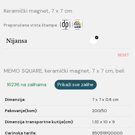
Keramički magnet, 7 x 7 cm
Preporučena vrsta štampe:
Nijansa
RESET
MEMO SQUARE, keramički magnet, 7 x 7 cm, beli
16236 na zalihama
Prikaži sve zalihe
Dimenzija:
7 x 7 x 0.8 cm
Pakovanje(kom):
200/50
Dimenzija transportne kutije(cm):
1.32 x 10 x 9
Carinska tarifa:
850519100000