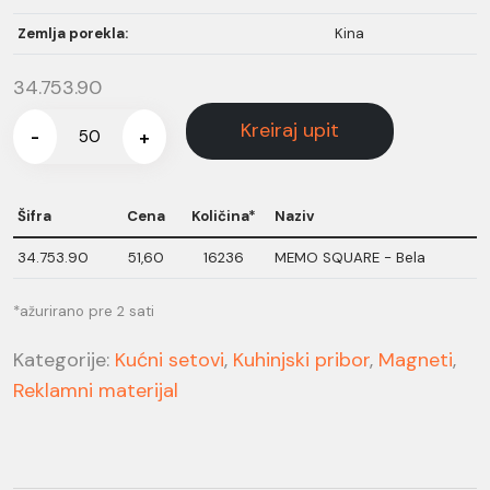
Zemlja porekla:
Kina
34.753.90
Kreiraj upit
-
+
Šifra
Cena
Količina*
Naziv
34.753.90
51,60
16236
MEMO SQUARE - Bela
*ažurirano pre 2 sati
Kategorije:
Kućni setovi
,
Kuhinjski pribor
,
Magneti
,
Reklamni materijal