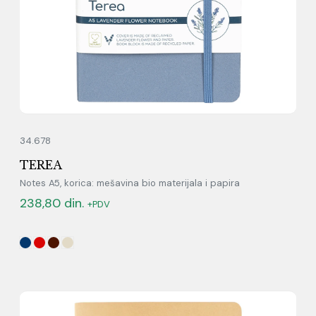
34.678
TEREA
Notes A5, korica: mešavina bio materijala i papira
238,80
din.
+PDV