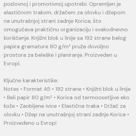
poslovnoj i promotivnoj upotrebi. Opremljen je
elastičnom trakom, držačem za olovku i džepom
na unutrašnjoj strani zadnje Korica, što
omogućava praktičnu organizaciju i svakodnevno
korišćenje. Knjižni blok u linije sa 192 strane belog
papira gramature 80 g/m² pruža dovoljno
prostora za beleške i planiranje. Proizveden u
Evropi.
Ključne karakteristike:
Notes • Format A5 • 192 strane • Knjižni blok u linije
• Beli papir 80 g/m² • Korica od termoosetljive eko
kože • Zaobljene ivice • Elastična traka • Držač za
olovku • Džep na unutrašnjoj strani zadnje Korica •
Proizvedeno u Evropi