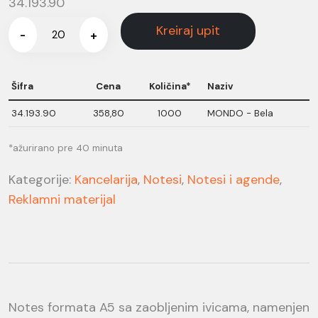
34.193.90
Kreiraj upit
-
+
Šifra
Cena
Količina*
Naziv
34.193.90
358,80
1000
MONDO - Bela
*ažurirano pre 40 minuta
Kategorije:
Kancelarija
,
Notesi
,
Notesi i agende
,
Reklamni materijal
Notes formata A5 sa zaobljenim ivicama, namenjen