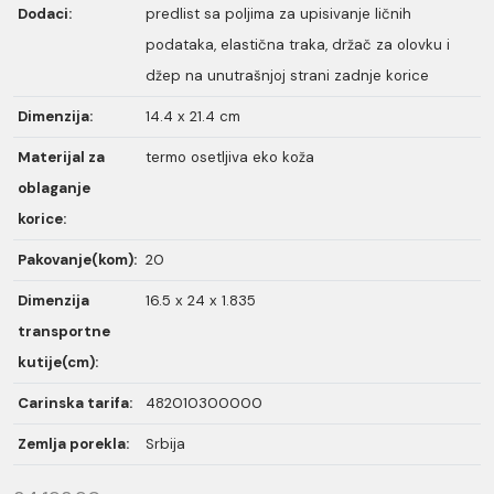
Dodaci:
predlist sa poljima za upisivanje ličnih
podataka, elastična traka, držač za olovku i
džep na unutrašnjoj strani zadnje korice
Dimenzija:
14.4 x 21.4 cm
Materijal za
termo osetljiva eko koža
oblaganje
korice:
Pakovanje(kom):
20
Dimenzija
16.5 x 24 x 1.835
transportne
kutije(cm):
Carinska tarifa:
482010300000
Zemlja porekla:
Srbija