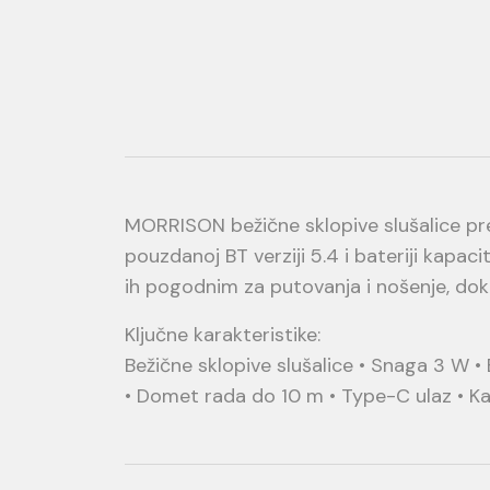
MORRISON bežične sklopive slušalice pr
pouzdanoj BT verziji 5.4 i bateriji kapac
ih pogodnim za putovanja i nošenje, dok
Ključne karakteristike:
Bežične sklopive slušalice • Snaga 3 W •
• Domet rada do 10 m • Type-C ulaz • Kab