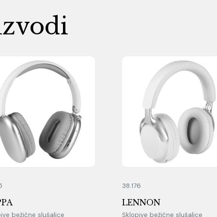
izvodi
5
38.176
PPA
LENNON
ive bežične slušalice
Sklopive bežične slušalice