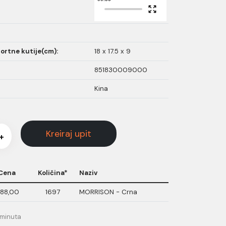
ortne kutije(cm):
18 x 17.5 x 9
851830009000
Kina
Kreiraj upit
+
Cena
Količina*
Naziv
.188,00
1697
MORRISON - Crna
 minuta