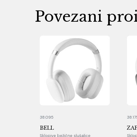
Povezani pro
38.095
38.17
BELL
ZA
Sklopive bežične slušalice
Sklop