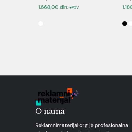
1.668,00
din.
1.1
+PDV
O nama
Reklamnimaterijal.org je profesionalna