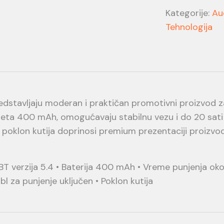
Kategorije:
Au
Tehnologija
edstavljaju moderan i praktičan promotivni proizvod z
iteta 400 mAh, omogućavaju stabilnu vezu i do 20 sati r
 poklon kutija doprinosi premium prezentaciji proizvo
 BT verzija 5.4 • Baterija 400 mAh • Vreme punjenja ok
l za punjenje uključen • Poklon kutija