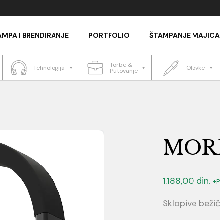
AMPA I BRENDIRANJE
PORTFOLIO
ŠTAMPANJE MAJICA
Torbe &
Tehnologija
Olovke
Putovanje
MOR
1.188,00
din.
+
Sklopive bežič