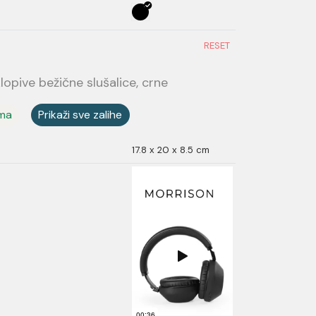
RESET
opive bežične slušalice, crne
ama
Prikaži sve zalihe
17.8 x 20 x 8.5 cm