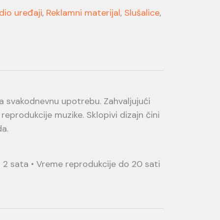
dio uređaji
,
Reklamni materijal
,
Slušalice
,
a svakodnevnu upotrebu. Zahvaljujući
eprodukcije muzike. Sklopivi dizajn čini
da.
o 2 sata • Vreme reprodukcije do 20 sati