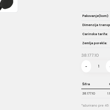
Pakovanje(kom):
Dimenzija transp
Carinska tarifa:
Zemlja porekla:
38.177.10
-
Šifra
38.177.10
1
*ažurirano pre 45