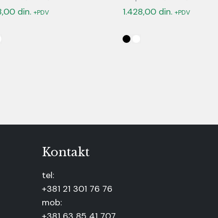
88,00
din.
1.428,00
din.
+PDV
+PDV
Kontakt
tel:
+381 21 301 76 76
mob:
+381 63 85 41 707