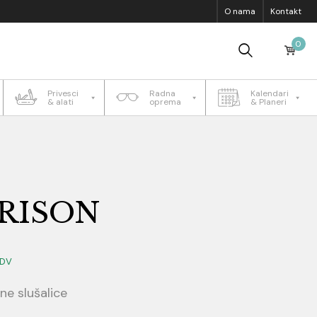
O nama
Kontakt
0
Privesci
Radna
Kalendari
& alati
oprema
& Planeri
RISON
PDV
ne slušalice