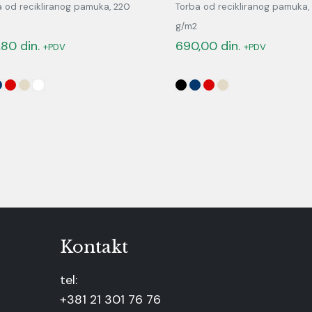
a od recikliranog pamuka, 220
Torba od recikliranog pamuka,
g/m2
,80
din.
690,00
din.
+PDV
+PDV
Kontakt
tel:
+381 21 301 76 76