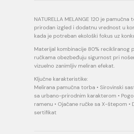
NATURELLA MELANGE 120 je pamučna torba
prirodan izgled i dodatnu vrednost u k
kada je potreban ekološki fokus uz konk
Materijal kombinacije 80% recikliranog p
ručkama obezbeđuju sigurnost pri nošenju
vizuelno zanimljiv meliran efekat.
Ključne karakteristike:
Melirana pamučna torba • Sirovinski sast
sa urbano-prirodnim karakterom • Pogod
ramenu • Ojačane ručke sa X-štepom • Do
sertifikat