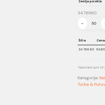
Zemlja porekla:
34.769.60
-
Šifra
Cena
34.769.60
94,80
*ažurirano pre 24
Kategorije:
Ke
Torbe & Putov