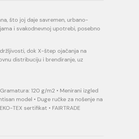
a, što joj daje savremen, urbano-
njama i svakodnevnoj upotrebi, posebno
ržljivosti, dok X-štep ojačanja na
nu distribuciju i brendiranje, uz
• Gramatura: 120 g/m2 • Menirani izgled
tisan model • Duge ručke za nošenje na
OEKO-TEX sertifikat • FAIRTRADE