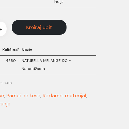
Indija
Kreiraj upit
+
Količina*
Naziv
4380
NATURELLA MELANGE 120 -
Narandžasta
 minuta
se
,
Pamučne kese
,
Reklamni materijal
,
anje