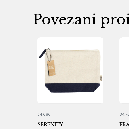
Povezani pro
34.686
34.7
SERENITY
FR