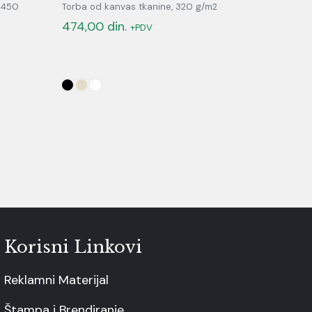
 450
Torba od kanvas tkanine, 320 g/m2
474,00
din.
+PDV
Korisni Linkovi
Reklamni Materijal
Štampa i Brendiranje