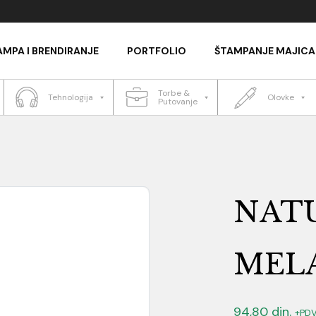
AMPA I BRENDIRANJE
PORTFOLIO
ŠTAMPANJE MAJICA
Torbe &
Tehnologija
Olovke
Putovanje
NAT
MELA
94,80
din.
+PD