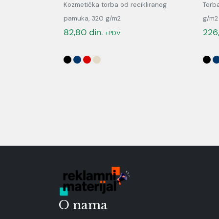
Kozmetička torba od recikliranog
Torb
pamuka, 320 g/m2
g/m2
82,80
din.
226
+PDV
O nama