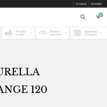
O nama
Kontakt
0
Privesci
Radna
Kalendari
& alati
oprema
& Planeri
URELLA
NGE 120
V