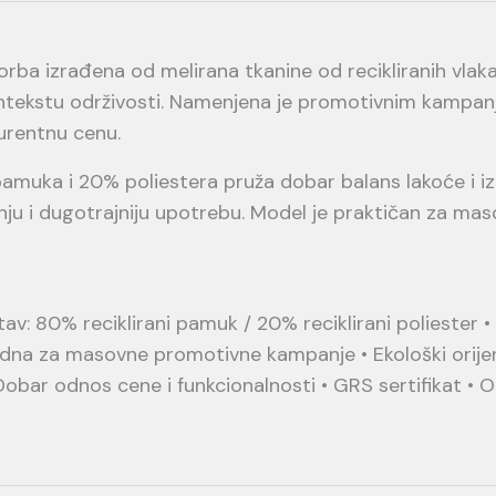
 izrađena od melirana tkanine od recikliranih vlakan
ontekstu održivosti. Namenjena je promotivnim kampa
urentnu cenu.
amuka i 20% poliestera pruža dobar balans lakoće i izd
 i dugotrajniju upotrebu. Model je praktičan za masov
av: 80% reciklirani pamuk / 20% reciklirani poliester 
na za masovne promotivne kampanje • Ekološki orijen
bar odnos cene i funkcionalnosti • GRS sertifikat • 