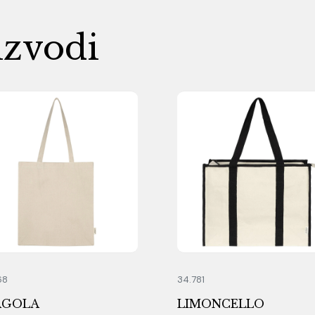
izvodi
68
34.781
AGOLA
LIMONCELLO