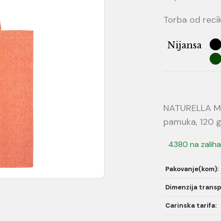
Torba od reci
Nijansa
NATURELLA ME
pamuka, 120 
4380 na zalih
Pakovanje(kom):
Dimenzija transp
Carinska tarifa: