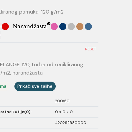
kliranog pamuka, 120 g/m2
Narandžasta
RESET
LANGE 120, torba od recikliranog
g/m2, narandžasta
ama
Prikaži sve zalihe
200/50
ortne kutije(0):
0 x 0 x 0
420292980000