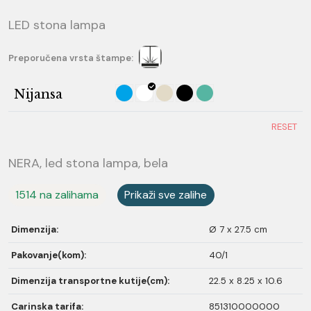
LED stona lampa
Preporučena vrsta štampe:
Nijansa
RESET
NERA, led stona lampa, bela
1514 na zalihama
Prikaži sve zalihe
Dimenzija:
Ø 7 x 27.5 cm
Pakovanje(kom):
40/1
Dimenzija transportne kutije(cm):
22.5 x 8.25 x 10.6
Carinska tarifa:
851310000000