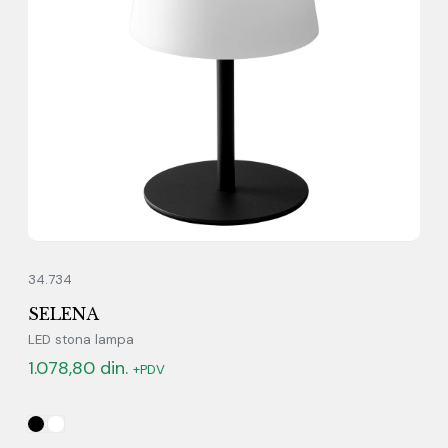
34.734
SELENA
LED stona lampa
1.078,80
din.
+PDV