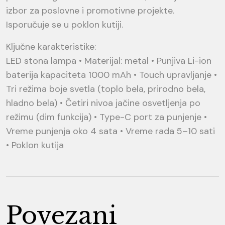
izbor za poslovne i promotivne projekte.
Isporučuje se u poklon kutiji.
Ključne karakteristike:
LED stona lampa • Materijal: metal • Punjiva Li-ion
baterija kapaciteta 1000 mAh • Touch upravljanje •
Tri režima boje svetla (toplo bela, prirodno bela,
hladno bela) • Četiri nivoa jačine osvetljenja po
režimu (dim funkcija) • Type-C port za punjenje •
Vreme punjenja oko 4 sata • Vreme rada 5–10 sati
• Poklon kutija
Povezani