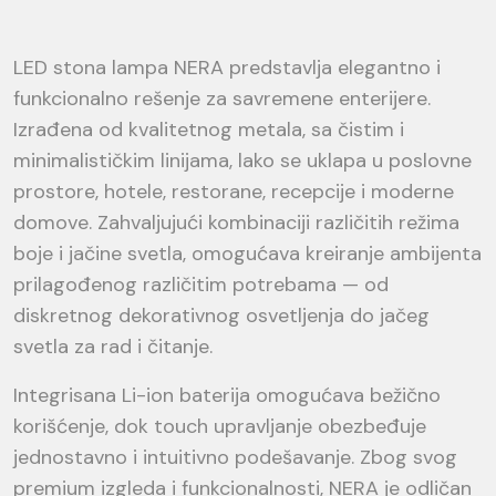
LED stona lampa NERA predstavlja elegantno i
funkcionalno rešenje za savremene enterijere.
Izrađena od kvalitetnog metala, sa čistim i
minimalističkim linijama, lako se uklapa u poslovne
prostore, hotele, restorane, recepcije i moderne
domove. Zahvaljujući kombinaciji različitih režima
boje i jačine svetla, omogućava kreiranje ambijenta
prilagođenog različitim potrebama — od
diskretnog dekorativnog osvetljenja do jačeg
svetla za rad i čitanje.
Integrisana Li-ion baterija omogućava bežično
korišćenje, dok touch upravljanje obezbeđuje
jednostavno i intuitivno podešavanje. Zbog svog
premium izgleda i funkcionalnosti, NERA je odličan