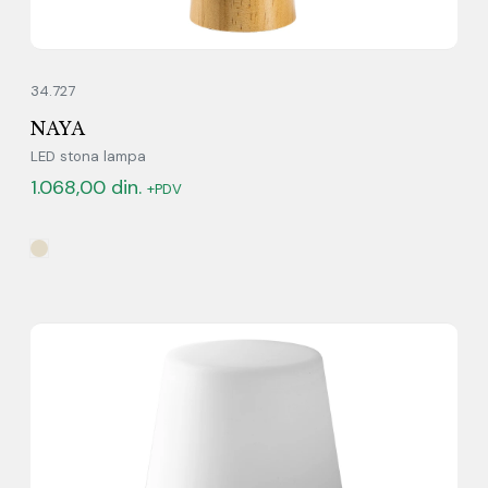
34.727
NAYA
LED stona lampa
1.068,00
din.
+PDV