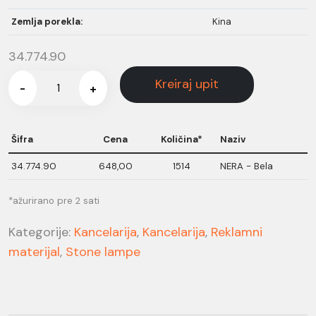
Zemlja porekla:
Kina
34.774.90
Kreiraj upit
-
+
Šifra
Cena
Količina*
Naziv
34.774.90
648,00
1514
NERA - Bela
*ažurirano pre 2 sati
Kategorije:
Kancelarija
,
Kancelarija
,
Reklamni
materijal
,
Stone lampe