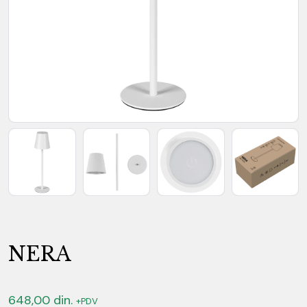
NERA
648,00
din.
+PDV