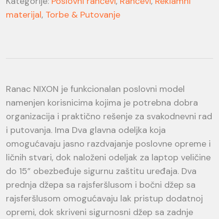
Kategorije:
Poslovni rančevi
,
Rančevi
,
Reklamni
materijal
,
Torbe & Putovanje
Ranac NIXON je funkcionalan poslovni model
namenjen korisnicima kojima je potrebna dobra
organizacija i praktično rešenje za svakodnevni rad
i putovanja. Ima Dva glavna odeljka koja
omogućavaju jasno razdvajanje poslovne opreme i
ličnih stvari, dok naloženi odeljak za laptop veličine
do 15” obezbeđuje sigurnu zaštitu uređaja. Dva
prednja džepa sa rajsferšlusom i bočni džep sa
rajsferšlusom omogućavaju lak pristup dodatnoj
opremi, dok skriveni sigurnosni džep sa zadnje