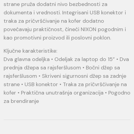
strane pruža dodatni nivo bezbednosti za
dokumenta i vrednosti. Integrisani USB konektor i
traka za pričvršćivanje na kofer dodatno
povećavaju praktičnost, čineći NIXON pogodnim i
kao promotivni proizvod ili poslovni poklon.
Ključne karakteristike:
Dva glavna odeljka • Odeljak za laptop do 15” • Dva
prednja džepa sa rajsferšlusom • Bočni džep sa
rajsferšlusom • Skriveni sigurnosni džep sa zadnje
strane • USB konektor • Traka za pričvršćivanje na
kofer • Praktična unutrašnja organizacija • Pogodno
za brendiranje