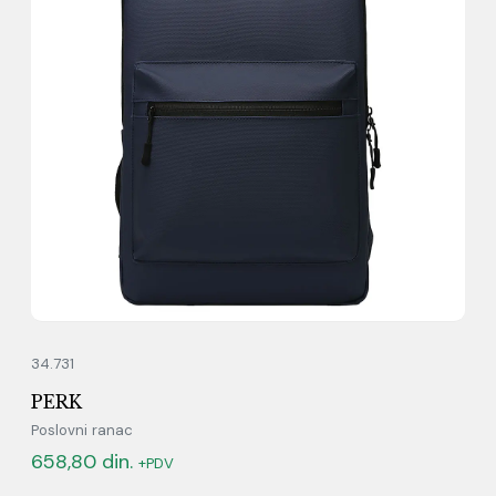
34.731
PERK
Poslovni ranac
658,80
din.
+PDV