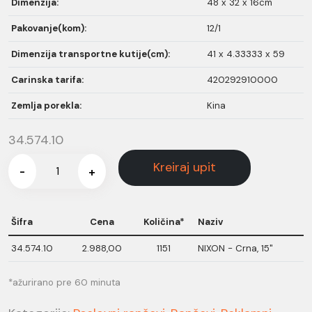
Dimenzija:
48 x 32 x 16cm
Pakovanje(kom):
12/1
Dimenzija transportne kutije(cm):
41 x 4.33333 x 59
Carinska tarifa:
420292910000
Zemlja porekla:
Kina
34.574.10
Kreiraj upit
-
+
Šifra
Cena
Količina*
Naziv
34.574.10
2.988,00
1151
NIXON - Crna, 15"
*ažurirano pre 60 minuta