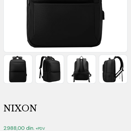
NIXON
2.988,00
din.
+PDV