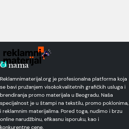
O nama
Reklamnimaterijal.org je profesionalna platforma koja
se bavi pružanjem visokokvalitetnih grafičkih usluga i
brendiranja promo materijala u Beogradu. Naša
specijalnost je u štampi na tekstilu, promo poklonima,
i reklamnim materijalima. Pored toga, nudimo i brzu
online narudžbinu, efikasnu isporuku, kao i
konkurentne cene.