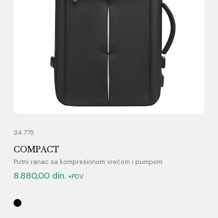
34.775
COMPACT
Putni ranac sa kompresionom vrećom i pumpom
8.880,00
din.
+PDV