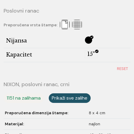
Poslovni ranac
Preporučena vrsta štampe:
Nijansa
15"
Kapacitet
RESET
NIXON, poslovni ranac, crni
1151 na zalihama
Prikaži sve zalihe
Preporučena dimenzija štampe:
8 x 4 cm
Materijal:
najlon