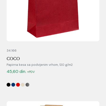
34.166
COCO
Papirna kesa sa podvijenim vrhom, 120 g/m2
45,60
din.
+PDV