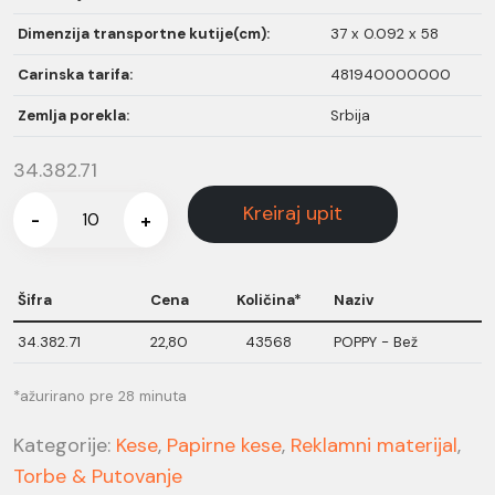
Dimenzija transportne kutije(cm):
37 x 0.092 x 58
Carinska tarifa:
481940000000
Zemlja porekla:
Srbija
34.382.71
Kreiraj upit
-
+
Šifra
Cena
Količina*
Naziv
34.382.71
22,80
43568
POPPY - Bež
*ažurirano pre 28 minuta
Kategorije:
Kese
,
Papirne kese
,
Reklamni materijal
,
Torbe & Putovanje