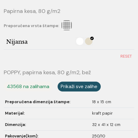
Papirna kesa, 80 g/m2
Preporučena vrsta štampe:
Nijansa
RESET
POPPY, papirna kesa, 80 g/m2, bež
43568 na zalihama
Prikaži sve zalihe
Preporučena dimenzija štampe:
18 x 15 cm
Materijal:
kraft papir
Dimenzija:
32 x 41 x 12 cm
Pakovanje(kom):
250/10