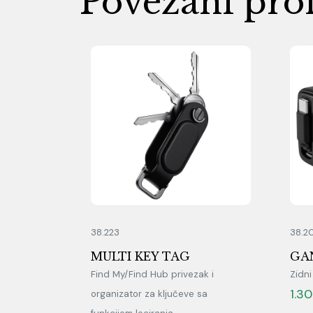
Povezani pro
38.223
38.2
MULTI KEY TAG
GA
Find My/Find Hub privezak i
Zidn
1.3
organizator za ključeve sa