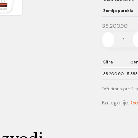
Zemlja porekla:
38.200.90
-
Šifra
Ce
38.200.90
5.388
*ažurirano pre 2 sa
Kategorije:
Ge