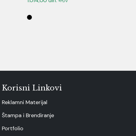
1.014,00
din.
+PDV
Korisni Linkovi
Reklamni Materijal
Štampa i Brendiranje
Portfolio