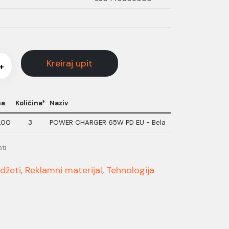
Kreiraj upit
+
na
Količina*
Naziv
,00
3
POWER CHARGER 65W PD EU - Bela
ti
džeti
,
Reklamni materijal
,
Tehnologija