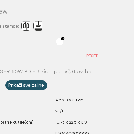
65W
a štampe:
RESET
R 65W PD EU, zidni punjač 65w, beli
Prikaži sve zalihe
4.2 x 3 x 8.1 cm
20/1
ortne kutije(cm):
10.75 x 22.5 x 3.9
850440609000