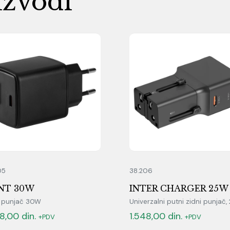
izvodi
05
38.206
NT 30W
INTER CHARGER 25W
i punjač 30W
Univerzalni putni zidni punjač
08,00
din.
1.548,00
din.
+PDV
+PDV