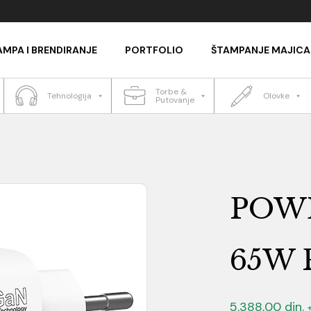
AMPA I BRENDIRANJE
PORTFOLIO
ŠTAMPANJE MAJICA
Torbe &
Tehnologija
Olovke
Putovanje
POW
65W 
5.388,00
din.