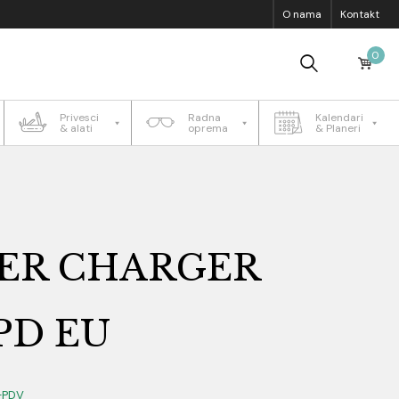
O nama
Kontakt
0
Privesci
Radna
Kalendari
& alati
oprema
& Planeri
ER CHARGER
PD EU
+PDV