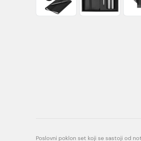
Poslovni poklon set koji se sastoji od no