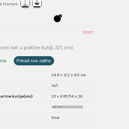
a štampe:
RESET
ni set u poklon kutiji, 3/1, crni
ama
Prikaži sve zalihe
24.8 x 21.2 x 6.5 cm
14/1
ortne kutije(cm):
23 x 6.85714 x 26
481960000000
Kina