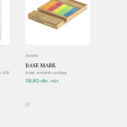
34.693
BASE MARK
, 100
Držač mobilnih uređaja
118,80
din.
+PDV