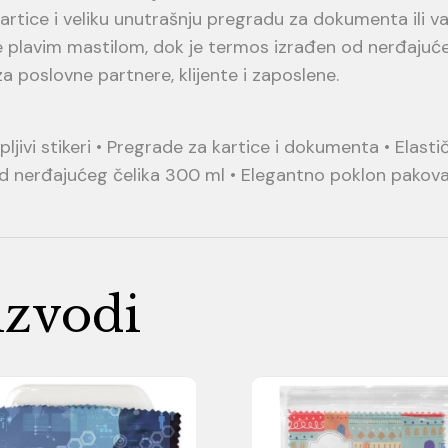
kartice i veliku unutrašnju pregradu za dokumenta ili 
 plavim mastilom, dok je termos izrađen od nerđajuće
a poslovne partnere, klijente i zaposlene.
pljivi stikeri • Pregrade za kartice i dokumenta • Elast
od nerđajućeg čelika 300 ml • Elegantno poklon pakov
izvodi