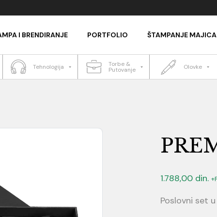
AMPA I BRENDIRANJE
PORTFOLIO
ŠTAMPANJE MAJICA
Torbe &
Tehnologija
Olovke
Putovanje
PRE
1.788,00
din.
+
Poslovni set u 