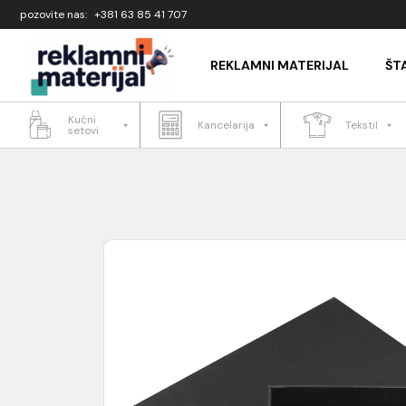
Skip to content
pozovite nas:
+381 63 85 41 707
REKLAMNI MATERIJAL
ŠT
Kućni
Kancelarija
Tekstil
setovi