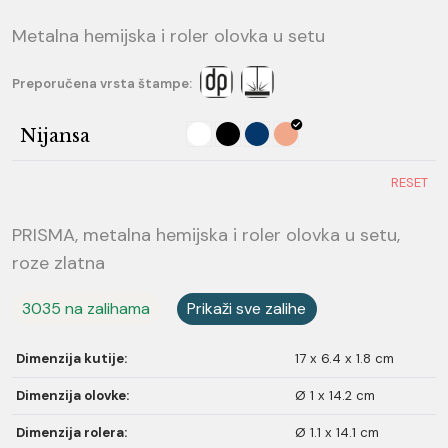
Metalna hemijska i roler olovka u setu
Preporučena vrsta štampe:
Nijansa
RESET
PRISMA, metalna hemijska i roler olovka u setu,
roze zlatna
3035 na zalihama
Prikaži sve zalihe
Dimenzija kutije:
17 x 6.4 x 1.8 cm
Dimenzija olovke:
Ø 1 x 14.2 cm
Dimenzija rolera:
Ø 1.1 x 14.1 cm