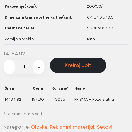
Pakovanje(kom):
200/50/1
Dimenzija transportne kutije(cm):
6.4 x 1.9 x 19.5
Carinska tarifa:
960850000000
Zemlja porekla:
Kina
14.184.92
Kreiraj upit
-
+
Šifra
Cena
Količina*
Naziv
14.184.92
154,80
3035
PRISMA - Roze zlatna
*ažurirano pre 3 sati
Kategorije:
Olovke
,
Reklamni materijal
,
Setovi