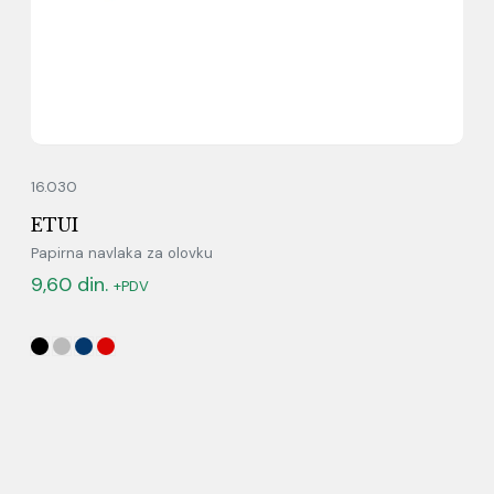
16.030
ETUI
Papirna navlaka za olovku
9,60
din.
+PDV