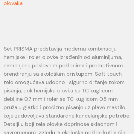
olovaka
Set PRISMA predstavlja modernu kombinaciju
hemijske i roler olovke izrađenih od aluminijuma,
namenjenu poslovnim poklonima i promotivnom
brendiranju sa ekološkim pristupom. Soft touch
telo omogućava udobno i sigurno držanje tokom
pisanja, dok hemijska olovka sa TC kuglicom
debljine 0,7 mm i roler sa TC kuglicom 0,5 mm
pružaju glatko i precizno pisanje uz plavo mastilo
koje zadovoljava standardne kancelarijske potrebe.
Detalji u boji tela olovke doprinose skladnom i
savremenom izgledu, a ekološka poklon kutija čini