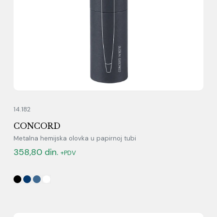
14.182
CONCORD
Metalna hemijska olovka u papirnoj tubi
358,80
din.
+PDV