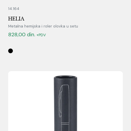
14.164
HELIA
Metalna hemijska i roler olovka u setu
828,00
din.
+PDV