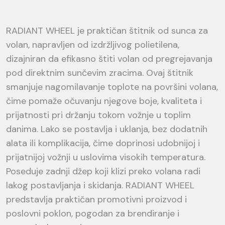
RADIANT WHEEL je praktičan štitnik od sunca za
volan, napravljen od izdržljivog polietilena,
dizajniran da efikasno štiti volan od pregrejavanja
pod direktnim sunčevim zracima. Ovaj štitnik
smanjuje nagomilavanje toplote na površini volana,
čime pomaže očuvanju njegove boje, kvaliteta i
prijatnosti pri držanju tokom vožnje u toplim
danima. Lako se postavlja i uklanja, bez dodatnih
alata ili komplikacija, čime doprinosi udobnijoj i
prijatnijoj vožnji u uslovima visokih temperatura.
Poseduje zadnji džep koji klizi preko volana radi
lakog postavljanja i skidanja. RADIANT WHEEL
predstavlja praktičan promotivni proizvod i
poslovni poklon, pogodan za brendiranje i