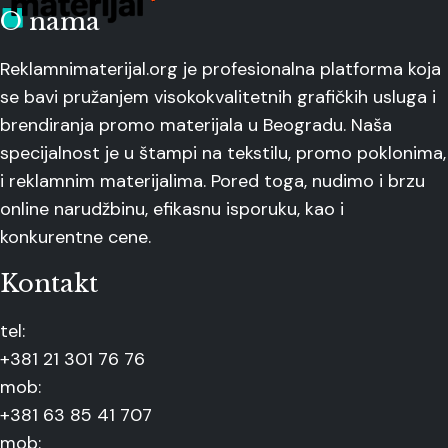
O nama
Reklamnimaterijal.org je profesionalna platforma koja
se bavi pružanjem visokokvalitetnih grafičkih usluga i
brendiranja promo materijala u Beogradu. Naša
specijalnost je u štampi na tekstilu, promo poklonima,
i reklamnim materijalima. Pored toga, nudimo i brzu
online narudžbinu, efikasnu isporuku, kao i
konkurentne cene.
Kontakt
tel:
+381 21 301 76 76
mob:
+381 63 85 41 707
mob: