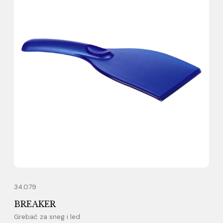
34.079
BREAKER
Grebač za sneg i led