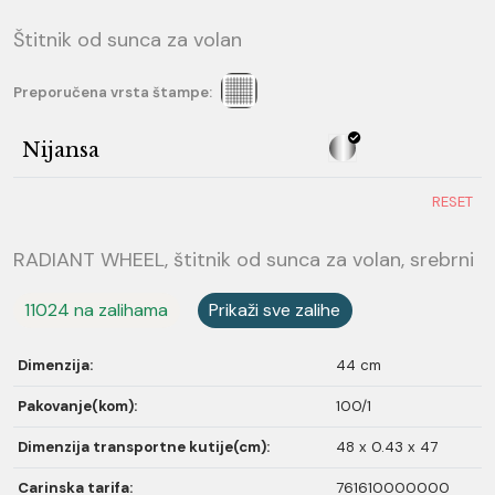
Štitnik od sunca za volan
Preporučena vrsta štampe:
Nijansa
RESET
RADIANT WHEEL, štitnik od sunca za volan, srebrni
11024 na zalihama
Prikaži sve zalihe
Dimenzija:
44 cm
Pakovanje(kom):
100/1
Dimenzija transportne kutije(cm):
48 x 0.43 x 47
Carinska tarifa:
761610000000