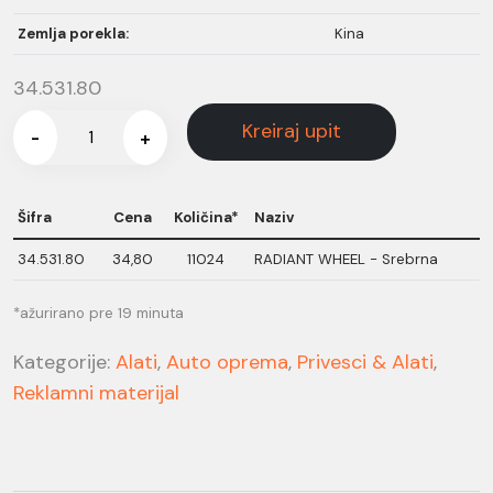
Zemlja porekla:
Kina
34.531.80
Kreiraj upit
-
+
Šifra
Cena
Količina*
Naziv
34.531.80
34,80
11024
RADIANT WHEEL - Srebrna
*ažurirano pre 19 minuta
Kategorije:
Alati
,
Auto oprema
,
Privesci & Alati
,
Reklamni materijal