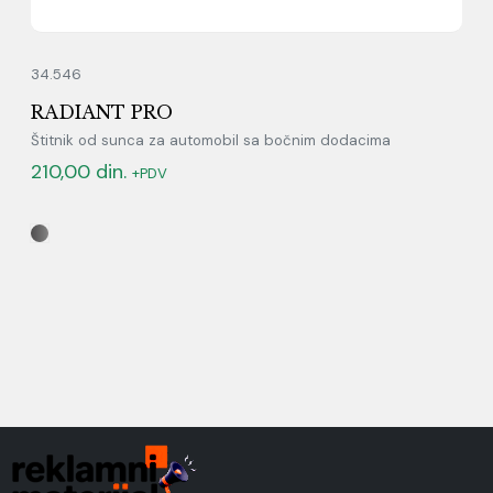
34.546
RADIANT PRO
Štitnik od sunca za automobil sa bočnim dodacima
210,00
din.
+PDV