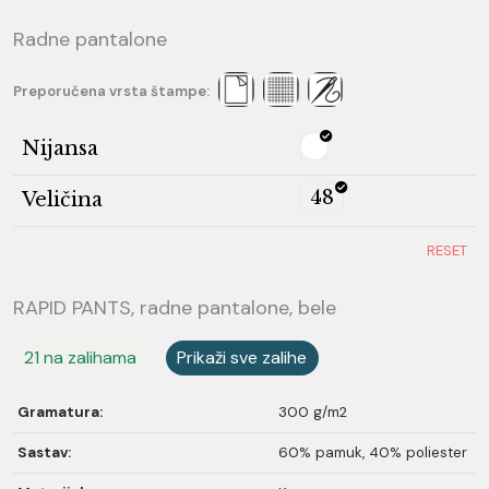
Radne pantalone
Preporučena vrsta štampe:
Nijansa
48
Veličina
RESET
RAPID PANTS, radne pantalone, bele
21 na zalihama
Prikaži sve zalihe
Gramatura:
300 g/m2
Sastav:
60% pamuk, 40% poliester