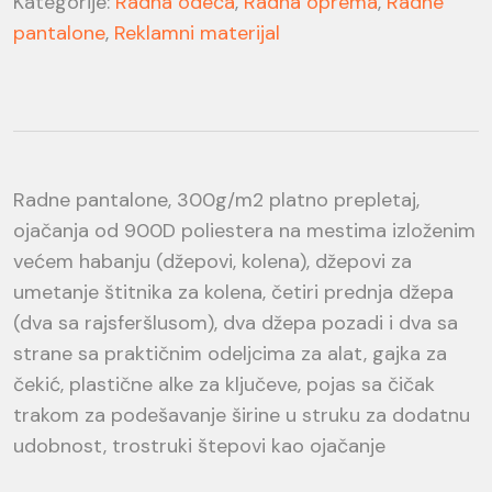
Kategorije:
Radna odeća
,
Radna oprema
,
Radne
pantalone
,
Reklamni materijal
Radne pantalone, 300g/m2 platno prepletaj,
ojačanja od 900D poliestera na mestima izloženim
većem habanju (džepovi, kolena), džepovi za
umetanje štitnika za kolena, četiri prednja džepa
(dva sa rajsferšlusom), dva džepa pozadi i dva sa
strane sa praktičnim odeljcima za alat, gajka za
čekić, plastične alke za ključeve, pojas sa čičak
trakom za podešavanje širine u struku za dodatnu
udobnost, trostruki štepovi kao ojačanje