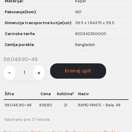
Materijal:
Keper
Pakovanje(kom):
16/1
Dimenzija transportne kutije(cm):
39.5 x 1.84375 x 59.5
Carinska tarifa:
620342350000
Zemlja porekla:
Bangladeš
58.048.90-48
Kreiraj upit
-
+
Šifra
Cena
Količina*
Naziv
58.048.90-48
838,80
21
RAPID PANTS - Bela, 48
*ažurirano pre 27 minuta