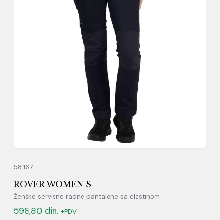
58.167
ROVER WOMEN S
Ženske servisne radne pantalone sa elastinom
598,80
din.
+PDV