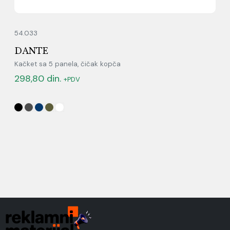
54.033
DANTE
Kačket sa 5 panela, čičak kopča
298,80
din.
+PDV