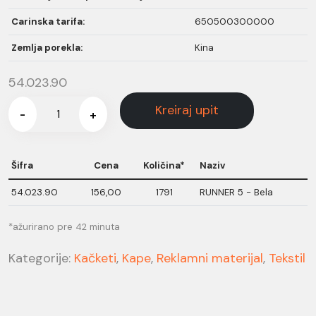
Carinska tarifa:
650500300000
Zemlja porekla:
Kina
54.023.90
Kreiraj upit
-
+
Šifra
Cena
Količina*
Naziv
54.023.90
156,00
1791
RUNNER 5 - Bela
*ažurirano pre 42 minuta
Kategorije:
Kačketi
,
Kape
,
Reklamni materijal
,
Tekstil