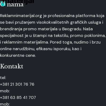
O nama
Reklamnimaterijal.org je profesionalna platforma koja
se bavi pružanjem visokokvalitetnih grafičkih usluga i
brendiranja promo materijala u Beogradu. Naša
specijalnost je u štampi na tekstilu, promo poklonima,
i reklamnim materijalima. Pored toga, nudimo i brzu
online narudžbinu, efikasnu isporuku, kao i
konkurentne cene.
Kontakt
tel:
+381 21 301 76 76
mob:
+381 63 85 41 707
mob: