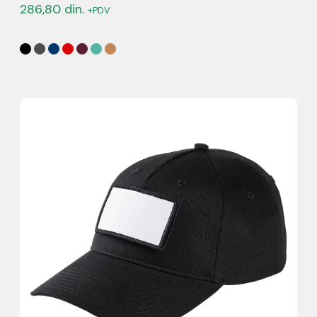
286,80
din.
+PDV