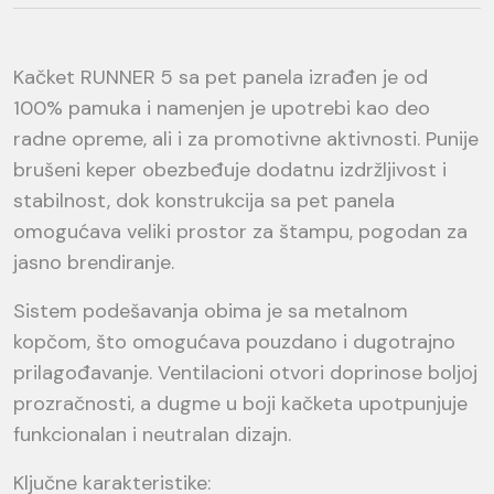
Kačket RUNNER 5 sa pet panela izrađen je od
100% pamuka i namenjen je upotrebi kao deo
radne opreme, ali i za promotivne aktivnosti. Punije
brušeni keper obezbeđuje dodatnu izdržljivost i
stabilnost, dok konstrukcija sa pet panela
omogućava veliki prostor za štampu, pogodan za
jasno brendiranje.
Sistem podešavanja obima je sa metalnom
kopčom, što omogućava pouzdano i dugotrajno
prilagođavanje. Ventilacioni otvori doprinose boljoj
prozračnosti, a dugme u boji kačketa upotpunjuje
funkcionalan i neutralan dizajn.
Ključne karakteristike: