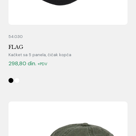
54.030
FLAG
Kačket sa 5 panela, čičak kopča
298,80
din.
+PDV