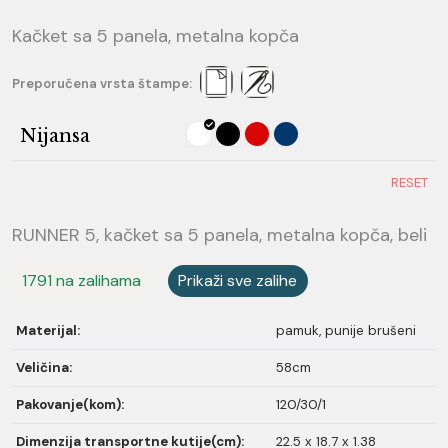
Kačket sa 5 panela, metalna kopča
Preporučena vrsta štampe:
Nijansa
RESET
RUNNER 5, kačket sa 5 panela, metalna kopča, beli
1791 na zalihama
Prikaži sve zalihe
Materijal:
pamuk, punije brušeni
Veličina:
58cm
Pakovanje(kom):
120/30/1
Dimenzija transportne kutije(cm):
22.5 x 18.7 x 1.38