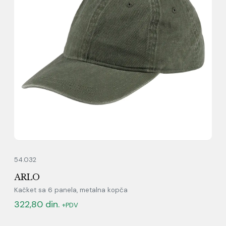
54.032
ARLO
Kačket sa 6 panela, metalna kopča
322,80
din.
+PDV