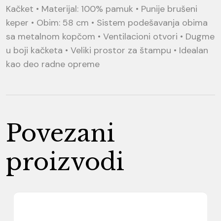
Kačket • Materijal: 100% pamuk • Punije brušeni
keper • Obim: 58 cm • Sistem podešavanja obima
sa metalnom kopčom • Ventilacioni otvori • Dugme
u boji kačketa • Veliki prostor za štampu • Idealan
kao deo radne opreme
Povezani
proizvodi