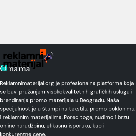
O nama
Reklamnimaterijal.org je profesionalna platforma koja
se bavi pružanjem visokokvalitetnih grafičkih usluga i
brendiranja promo materijala u Beogradu. Naša
specijalnost je u štampi na tekstilu, promo poklonima,
i reklamnim materijalima. Pored toga, nudimo i brzu
online narudžbinu, efikasnu isporuku, kao i
konkurentne cene.