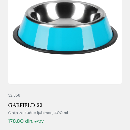
32.358
GARFIELD 22
Činija za kućne ljubimce, 400 ml
178,80
din.
+PDV