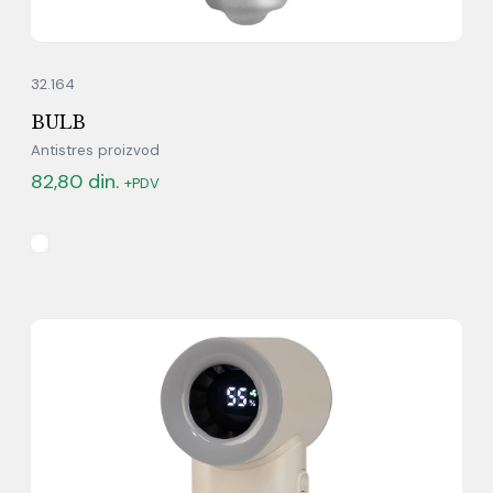
32.164
BULB
Antistres proizvod
82,80
din.
+PDV