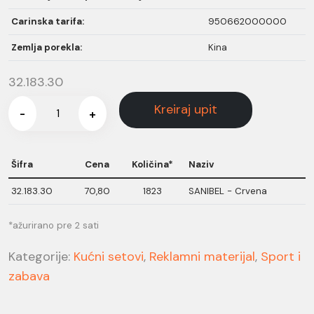
Carinska tarifa:
950662000000
Zemlja porekla:
Kina
32.183.30
Kreiraj upit
-
+
Šifra
Cena
Količina*
Naziv
32.183.30
70,80
1823
SANIBEL - Crvena
*ažurirano pre 2 sati
Kategorije:
Kućni setovi
,
Reklamni materijal
,
Sport i
zabava