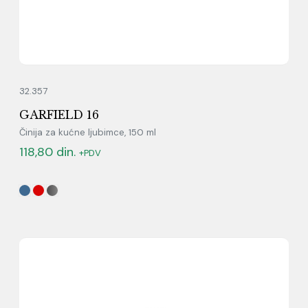
32.357
GARFIELD 16
Činija za kućne ljubimce, 150 ml
118,80
din.
+PDV