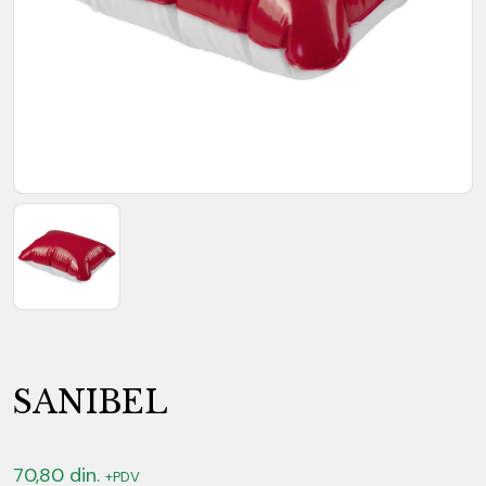
SANIBEL
70,80
din.
+PDV