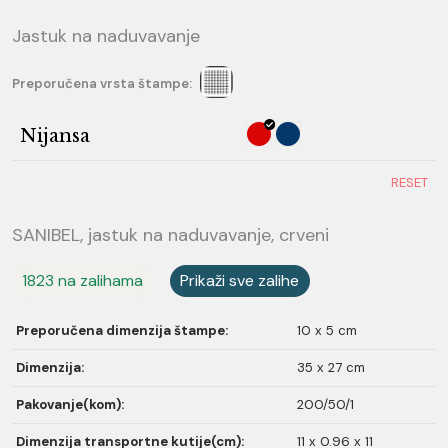
Jastuk na naduvavanje
Preporučena vrsta štampe:
Nijansa
RESET
SANIBEL, jastuk na naduvavanje, crveni
1823 na zalihama
Prikaži sve zalihe
Preporučena dimenzija štampe:
10 x 5 cm
Dimenzija:
35 x 27 cm
Pakovanje(kom):
200/50/1
Dimenzija transportne kutije(cm):
11 x 0.96 x 11