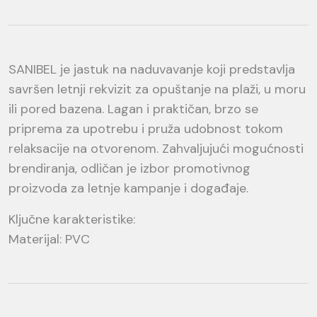
SANIBEL je jastuk na naduvavanje koji predstavlja
savršen letnji rekvizit za opuštanje na plaži, u moru
ili pored bazena. Lagan i praktičan, brzo se
priprema za upotrebu i pruža udobnost tokom
relaksacije na otvorenom. Zahvaljujući mogućnosti
brendiranja, odličan je izbor promotivnog
proizvoda za letnje kampanje i događaje.
Ključne karakteristike:
Materijal: PVC