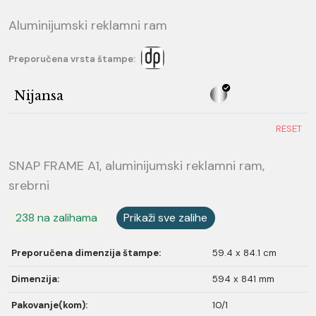
Aluminijumski reklamni ram
Preporučena vrsta štampe:
Nijansa
RESET
SNAP FRAME A1, aluminijumski reklamni ram,
srebrni
238 na zalihama
Prikaži sve zalihe
Preporučena dimenzija štampe:
59.4 x 84.1 cm
Dimenzija:
594 x 841 mm
Pakovanje(kom):
10/1