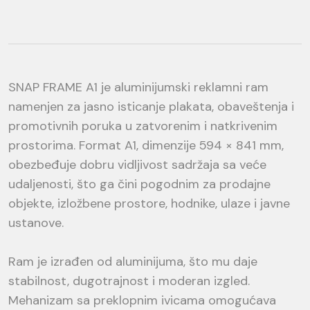
SNAP FRAME A1 je aluminijumski reklamni ram
namenjen za jasno isticanje plakata, obaveštenja i
promotivnih poruka u zatvorenim i natkrivenim
prostorima. Format A1, dimenzije 594 × 841 mm,
obezbeđuje dobru vidljivost sadržaja sa veće
udaljenosti, što ga čini pogodnim za prodajne
objekte, izložbene prostore, hodnike, ulaze i javne
ustanove.
Ram je izrađen od aluminijuma, što mu daje
stabilnost, dugotrajnost i moderan izgled.
Mehanizam sa preklopnim ivicama omogućava