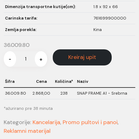
Dimenzija transportne kutije(cm):
1.8 x 92 x 66
Carinska tarifa:
761699900000
Zemlja porekla:
Kina
36.009.80
Kreiraj upit
-
+
Šifra
Cena
Količina*
Naziv
36.009.80
2.868,00
238
SNAP FRAME A1 - Srebrna
*ažurirano pre 38 minuta
Kategorije:
Kancelarija
,
Promo pultovi i panoi
,
Reklamni materijal