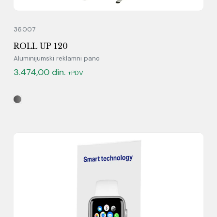
36.007
ROLL UP 120
Aluminijumski reklamni pano
3.474,00
din.
+PDV