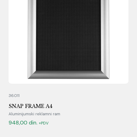
36.011
SNAP FRAME A4
Aluminijumski reklamni ram
948,00
din.
+PDV