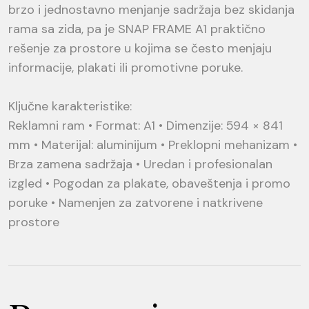
brzo i jednostavno menjanje sadržaja bez skidanja
rama sa zida, pa je SNAP FRAME A1 praktično
rešenje za prostore u kojima se često menjaju
informacije, plakati ili promotivne poruke.
Ključne karakteristike:
Reklamni ram • Format: A1 • Dimenzije: 594 × 841
mm • Materijal: aluminijum • Preklopni mehanizam •
Brza zamena sadržaja • Uredan i profesionalan
izgled • Pogodan za plakate, obaveštenja i promo
poruke • Namenjen za zatvorene i natkrivene
prostore