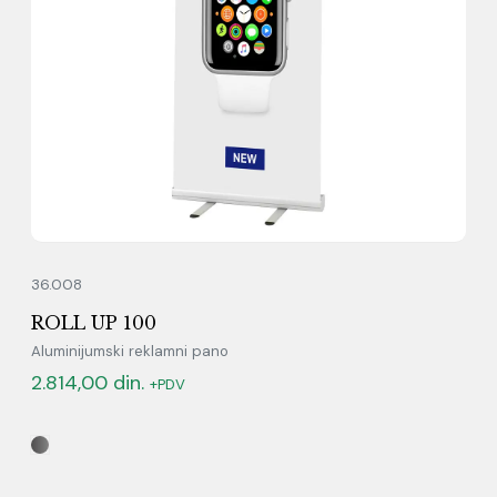
36.008
ROLL UP 100
Aluminijumski reklamni pano
2.814,00
din.
+PDV